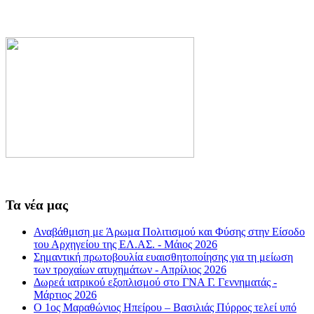
Τα νέα μας
Αναβάθμιση με Άρωμα Πολιτισμού και Φύσης στην Είσοδο
του Αρχηγείου της ΕΛ.ΑΣ. - Μάιος 2026
Σημαντική πρωτοβουλία ευαισθητοποίησης για τη μείωση
των τροχαίων ατυχημάτων - Απρίλιος 2026
Δωρεά ιατρικού εξοπλισμού στο ΓΝΑ Γ. Γεννηματάς -
Μάρτιος 2026
Ο 1ος Μαραθώνιος Ηπείρου – Βασιλιάς Πύρρος τελεί υπό