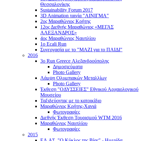
Θεσσαλονίκης
Sustainability Forum 2017
3D Animation ταινία "ΑΙΝΙΓΜΑ"
2ος Μαραθώνιος Κρήτης
12ος Διεθνής Μαραθώνιος «ΜΕΓΑΣ
ΑΛΕΞΑΝΔΡΟΣ»
4ος Μαραθώνιος Ναυπλίου
1ο Ecali Run
Συνεργασία με το "ΜΑΖΙ για το ΠΑΙΔΙ"
2016
3ο Run Greece Αλεξανδρούπολης
Δημοσιεύματα
Photo Gallery
Λάμψη Ολυμπιακών Μεταλλίων
Photo Gallery
Έκθεση "ΟΔΥΣΣΕΙΕΣ" Εθνικού Αρχαιολογικού
Μουσείου
Ταξιδεύοντας με το κατοικίδιο
Μαραθώνιος Κρήτης-Χανιά
Φωτογραφίες
Διεθνής Έκθεση Τουρισμού WTM 2016
Μαραθώνιος Ναυπλίου
Φωτογραφίες
2015
ΕΛ.ΑΣ. "Ο Κύκλος της Βίας" - Ημερίδα