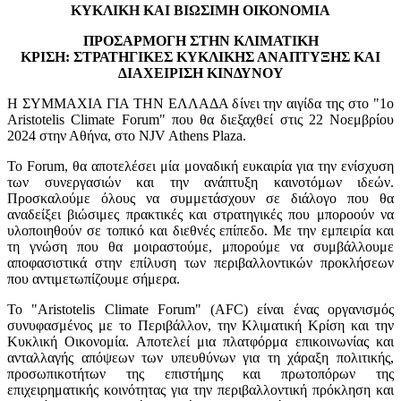
ΚΥΚΛΙΚΗ ΚΑΙ ΒΙΩΣΙΜΗ ΟΙΚΟΝΟΜΙΑ
ΠΡΟΣΑΡΜΟΓΗ ΣΤΗΝ ΚΛΙΜΑΤΙΚΗ
ΚΡΙΣΗ: ΣΤΡΑΤΗΓΙΚΕΣ ΚΥΚΛΙΚΗΣ ΑΝΑΠΤΥΞΗΣ ΚΑΙ
ΔΙΑΧΕΙΡΙΣΗ ΚΙΝΔΥΝΟΥ
Η ΣΥΜΜΑΧΙΑ ΓΙΑ ΤΗΝ ΕΛΛΑΔΑ δίνει την αιγίδα της στο "1ο
Aristotelis Climate Forum" που θα διεξαχθεί στις 22 Νοεμβρίου
2024 στην Αθήνα, στο NJV Athens Plaza.
Το Forum, θα αποτελέσει μία μoναδική ευκαιρία για την ενίσχυση
των συνεργασιών και την ανάπτυξη καινοτόμων ιδεών.
Προσκαλούμε όλους να συμμετάσχουν σε διάλογο που θα
αναδείξει βιώσιμες πρακτικές και στρατηγικές που μποροούν να
υλοποιηθούν σε τοπικό και διεθνές επίπεδο. Με την εμπειρία και
τη γνώση που θα μοιραστούμε, μπορούμε να συμβάλλουμε
αποφασιστικά στην επίλυση των περιβαλλοντικών προκλήσεων
που αντιμετωπίζουμε σήμερα.
To "Aristotelis Climate Forum" (AFC) είναι ένας οργανισμός
συνυφασμένος με το Περιβάλλον, την Κλιματική Κρίση και την
Κυκλική Οικονομία. Αποτελεί μια πλατφόρμα επικοινωνίας και
ανταλλαγής απόψεων των υπευθύνων για τη χάραξη πολιτικής,
προσωπικοτήτων της επιστήμης και πρωτοπόρων της
επιχειρηματικής κοινότητας για την περιβαλλοντική πρόκληση και