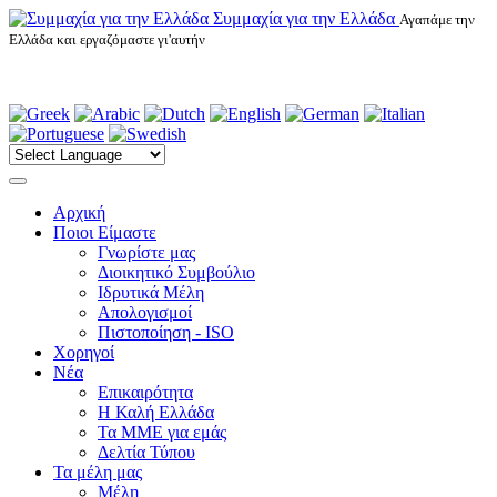
Συμμαχία για την Ελλάδα
Αγαπάμε την
Ελλάδα και εργαζόμαστε γι'αυτήν
Αρχική
Ποιοι Είμαστε
Γνωρίστε μας
Διοικητικό Συμβούλιο
Ιδρυτικά Μέλη
Απολογισμοί
Πιστοποίηση - ISO
Χορηγοί
Νέα
Επικαιρότητα
H Καλή Ελλάδα
Τα ΜΜΕ για εμάς
Δελτία Τύπου
Τα μέλη μας
Μέλη