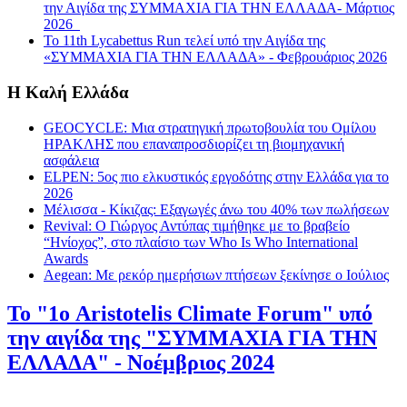
την Αιγίδα της ΣΥΜΜΑΧΙΑ ΓΙΑ ΤΗΝ ΕΛΛΑΔΑ- Μάρτιος
2026
Το 11th Lycabettus Run τελεί υπό την Αιγίδα της
«ΣΥΜΜΑΧΙΑ ΓΙΑ ΤΗΝ ΕΛΛΑΔΑ» - Φεβρουάριος 2026
Η Καλή Ελλάδα
GEOCYCLE: Μια στρατηγική πρωτοβουλία του Ομίλου
ΗΡΑΚΛΗΣ που επαναπροσδιορίζει τη βιομηχανική
ασφάλεια
ΕLPEN: 5ος πιο ελκυστικός εργοδότης στην Ελλάδα για το
2026
Μέλισσα - Κίκιζας: Εξαγωγές άνω του 40% των πωλήσεων
Revival: Ο Γιώργος Αντύπας τιμήθηκε με το βραβείο
“Ηνίοχος”, στο πλαίσιο των Who Is Who International
Awards
Aegean: Με ρεκόρ ημερήσιων πτήσεων ξεκίνησε ο Ιούλιος
Το "1ο Aristotelis Climate Forum" υπό
την αιγίδα της "ΣΥΜΜΑΧΙΑ ΓΙΑ ΤΗΝ
ΕΛΛΑΔΑ" - Νοέμβριος 2024