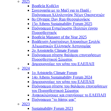
2025
Βραβεία Κυβέλη
Συνεργασία με το Μαζί για το Παιδί -
Πρόγραμμα Αλληλεγγύης Νέων Οικογενειών
8ο Olympic Day Run Θεσσαλονίκης
15ο Athens Sustainability Forum 2025
Πρόγραμμα Ενημέρωσης Πολιτών έργου
Πυροσβεστικής
Βραβεία Manager of the Year 2025
Βράβευση Αριστούχων Αποφοίτων Σχολής
Αξιωματικών Ελληνικής Αστυνομίας
2ο Arostotelis Climate Forum
Πρόγραμμα σίτισης θαλάμου επιχειρήσεων
Πυροσβεστικού Σώματος
Δημιουργούμε τον κήπο του ΕΛΕΠΑΠ
2024
1ο Aristotelis Climate Forum
14ο Athens Sustainability Forum 2024
Δημιουργούμε τον κήπο του ΕΛΕΠΑΠ
Πρόγραμμα σίτισης του θαλάμου επιχειρήσεων
του Πυροσβεστικού Σώματος
Ανακυκλώνουμε και ενισχύουμε το ΕΛΕΠΑΠ
Πρόγραμμα "το δάσος μας"
2023
Sustainability Forum 2023