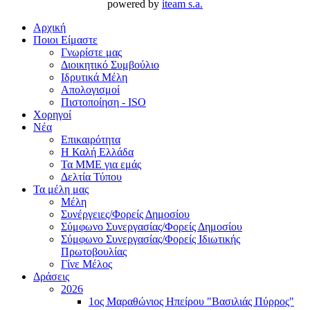
powered by
iteam s.a.
Αρχική
Ποιοι Είμαστε
Γνωρίστε μας
Διοικητικό Συμβούλιο
Ιδρυτικά Μέλη
Απολογισμοί
Πιστοποίηση - ISO
Χορηγοί
Νέα
Επικαιρότητα
H Καλή Ελλάδα
Τα ΜΜΕ για εμάς
Δελτία Τύπου
Τα μέλη μας
Μέλη
Συνέργειες/Φορείς Δημοσίου
Σύμφωνο Συνεργασίας/Φορείς Δημοσίου
Σύμφωνο Συνεργασίας/Φορείς Ιδιωτικής
Πρωτοβουλίας
Γίνε Μέλος
Δράσεις
2026
1ος Μαραθώνιος Ηπείρου "Βασιλιάς Πύρρος"