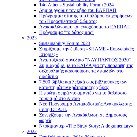
14ο Athens Sustainability Forum 2024
Δημιουργούμε τον κήπο του ΕΛΕΠΑΠ
Πρόγραμμα σίτισης του θαλάμου επιχειρήσεων
του Πυροσβεστικού Σώματος
Ανακυκλώνουμε και ενισχύουμε το ΕΛΕΠΑΠ
Πρόγραμμα "το δάσος μας"
2023
Sustainability Forum 2023
Στηρίζουμε την έκθεση «SHAME - Ευρωπαϊκές
Ιστορίες»
Αναπτυξιακό συνέδριο "ΝΑΥΠΑΚΤΟΣ 2030"
Συμμαχούμε με το ΕΛΙΖΑ για την πρόληψη της
σεξουαλικής κακοποίησης των παιδιών στο
διαδίκτυο
7.500 βιβλία και λεξικά στις βιβλιοθήκες των
καταστημάτων κράτησης της χώρας
Η πρώτη σειρά ντοκιμαντέρ για το θαλάσσιο
τουρισμό στο Αιγαίο
Νέο Πρόγραμμα Ανταποδοτικής Ανακύκλωσης
με τη Γ.Γ.Α.Π.
Συνεχίζουμε την Ανακύκλωση σε Δημόσιους
φορείς
Ντοκιμαντέρ «The Stray Story: A dogumentary»
2022
Εφοδιάζουμε τις βιβλιοθήκες των