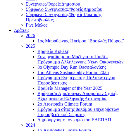
Συνέργειες/Φορείς Δημοσίου
Σύμφωνο Συνεργασίας/Φορείς Δημοσίου
Σύμφωνο Συνεργασίας/Φορείς Ιδιωτικής
Πρωτοβουλίας
Γίνε Μέλος
Δράσεις
2026
1ος Μαραθώνιος Ηπείρου "Βασιλιάς Πύρρος"
2025
Βραβεία Κυβέλη
Συνεργασία με το Μαζί για το Παιδί -
Πρόγραμμα Αλληλεγγύης Νέων Οικογενειών
8ο Olympic Day Run Θεσσαλονίκης
15ο Athens Sustainability Forum 2025
Πρόγραμμα Ενημέρωσης Πολιτών έργου
Πυροσβεστικής
Βραβεία Manager of the Year 2025
Βράβευση Αριστούχων Αποφοίτων Σχολής
Αξιωματικών Ελληνικής Αστυνομίας
2ο Arostotelis Climate Forum
Πρόγραμμα σίτισης θαλάμου επιχειρήσεων
Πυροσβεστικού Σώματος
Δημιουργούμε τον κήπο του ΕΛΕΠΑΠ
2024
1ο Aristotelis Climate Forum