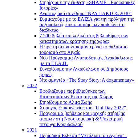
Στηρίζουμε την έκθεση «SHAME - Ευρωπαϊκές
Ιστορίες»
Αναπτυξιακό συνέδριο "ΝΑΥΠΑΚΤΟΣ 2030"
Συμμαχούμε με το ΕΛΙΖΑ για την πρόληψη της
σεξουαλικής κακοποίησης των παιδιών στο
διαδίκτυο
7.500 βιβλία και λεξικά στις βιβλιοθήκες των
καταστημάτων κράτησης της χώρας
Η πρώτη σειρά ντοκιμαντέρ για το θαλάσσιο
τουρισμό στο Αιγαίο
Νέο Πρόγραμμα Ανταποδοτικής Ανακύκλωσης
με τη Γ.Γ.Α.Π.
Συνεχίζουμε την Ανακύκλωση σε Δημόσιους
φορείς
Ντοκιμαντέρ «The Stray Story: A dogumentary»
2022
Εφοδιάζουμε τις βιβλιοθήκες των
Καταστημάτων Κράτησης της Χώρας
Στηρίζουμε το Άλμα Ζωής
Χορηγός Επικοινωνίας του “Uni Day 2022”
Πρόγραμμα βοήθειας και ψυχικής στήριξης
ατόμων στη Νοσοκομειακή & Ψυχιατρική
πτέρυγα Κορυδαλλού
2021
Περιοδική Έκθεση "Μετάλλια του Αγώνα" -