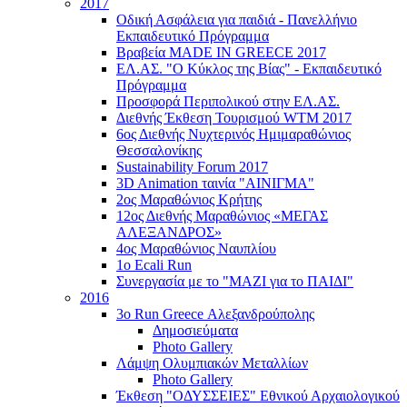
2017
Οδική Ασφάλεια για παιδιά - Πανελλήνιο
Εκπαιδευτικό Πρόγραμμα
Βραβεία MADE IN GREECE 2017
ΕΛ.ΑΣ. "Ο Κύκλος της Βίας" - Εκπαιδευτικό
Πρόγραμμα
Προσφορά Περιπολικού στην ΕΛ.ΑΣ.
Διεθνής Έκθεση Τουρισμού WTM 2017
6ος Διεθνής Νυχτερινός Ημιμαραθώνιος
Θεσσαλονίκης
Sustainability Forum 2017
3D Animation ταινία "ΑΙΝΙΓΜΑ"
2ος Μαραθώνιος Κρήτης
12ος Διεθνής Μαραθώνιος «ΜΕΓΑΣ
ΑΛΕΞΑΝΔΡΟΣ»
4ος Μαραθώνιος Ναυπλίου
1ο Ecali Run
Συνεργασία με το "ΜΑΖΙ για το ΠΑΙΔΙ"
2016
3ο Run Greece Αλεξανδρούπολης
Δημοσιεύματα
Photo Gallery
Λάμψη Ολυμπιακών Μεταλλίων
Photo Gallery
Έκθεση "ΟΔΥΣΣΕΙΕΣ" Εθνικού Αρχαιολογικού