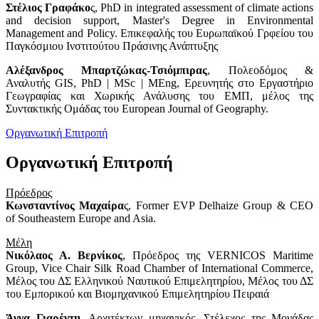
Στέλιος Γραφάκο
ς, PhD in integrated assessment of climate actions
and decision support, Master's Degree in Environmental
Management and Policy. Επικεφαλής του Ευρωπαϊκού Γρφείου του
Παγκόσμιου Ινστιτούτου Πράσινης Ανάπτυξης
Αλέξανδρος Μπαρτζώκας-Τσιόμπιρας
, Πολεοδόμος &
Αναλυτής GIS, PhD | MSc | MEng, Ερευνητής στο Εργαστήριο
Γεωγραφίας και Χωρικής Ανάλυσης του ΕΜΠ, μέλος της
Συντακτικής Ομάδας του European Journal of Geography.
Οργανωτική Επιτροπή
Οργανωτική Επιτροπή
Πρόεδρος
Κωνσταντίνος Μαχαίρα
ς, Former EVP Delhaize Group & CEO
of Southeastern Europe and Asia.
Μέλη
Νικόλαος Α. Βερνίκος
, Πρόεδρος της VERNICOS Maritime
Group, Vice Chair Silk Road Chamber of International Commerce,
Μέλος του ΔΣ Ελληνικού Ναυτικού Επιμελητηρίου, Μέλος του ΔΣ
του Εμπορικού και Βιομηχανικού Επιμελητηρίου Πειραιά
Άννα Γιαρέντη
, Αρχιτέκτων μηχανικός, Στέλεχος της Μονάδας