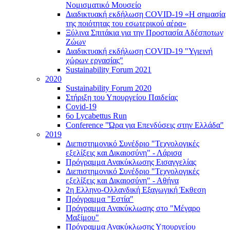
Νομισματικό Μουσείο
Διαδικτυακή εκδήλωση COVID-19 «Η σημασία
της ποιότητας του εσωτερικού αέρα»
Ξύλινα Σπιτάκια για την Προστασία Αδέσποτων
Ζώων
Διαδικτυακή εκδήλωση COVID-19 "Υγιεινή
χώρων εργασίας"
Sustainability Forum 2021
2020
Sustainability Forum 2020
Στήριξη του Υπουργείου Παιδείας
Covid-19
6ο Lycabettus Run
Conference "Ώρα για Επενδύσεις στην Ελλάδα"
2019
Διεπιστημονικό Συνέδριο "Τεχνολογικές
εξελίξεις και Δικαιοσύνη" - Λάρισα
Πρόγραμμα Ανακύκλωσης Εισαγγελίας
Διεπιστημονικό Συνέδριο "Τεχνολογικές
εξελίξεις και Δικαιοσύνη" - Αθήνα
2η Ελληνο-Ολλανδική Εξαγωγική Έκθεση
Πρόγραμμα "Εστία"
Πρόγραμμα Ανακύκλωσης στο "Μέγαρο
Μαξίμου"
Πρόγραμμα Ανακύκλωσης Υπουργείου