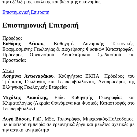
την εξέλιξη της κυκλικής και βιώσιμης οικονομίας.
Επιστημονική Επιτροπή
Επιστημονική Επιτροπή
Πρόεδρος
Ευθύμης Λέκκας
, Καθηγητής Δυναμικής Τεκτονικής,
Εφαρμοσμένης Γεωλογίας & Διαχείρισης Φυσικών Καταστροφών,
Πρόεδρος Οργανισμού Αντισεισμικού Σχεδιασμού και
Προστασίας
Μέλη
Ασημίνα Αντωναράκου
, Καθηγήτρια ΕΚΠΑ, Πρόεδρος του
Τμήματος Γεωλογίας και Γεωπεριβάλλοντος, Αντιπρόεδρος της
Ελληνικής Γεωλογικής Εταιρείας
Μιχάλης Διακάκης
, Επίκ. Καθηγητής Γεωγραφίας και
Κλιματολογίας (Ακραία Φαινόμενα και Φυσικές Καταστροφές στο
Γεωπεριβάλλον)
Αυγή Βάσση
, PhD, MSc, Τοπογράφος Μηυχανικός-Πολεοδόμος,
με ιδιαίτερη εμπειρία σε ερευνητικά έργα και μελέτες σχετικές με
την αστική κινητικότητα