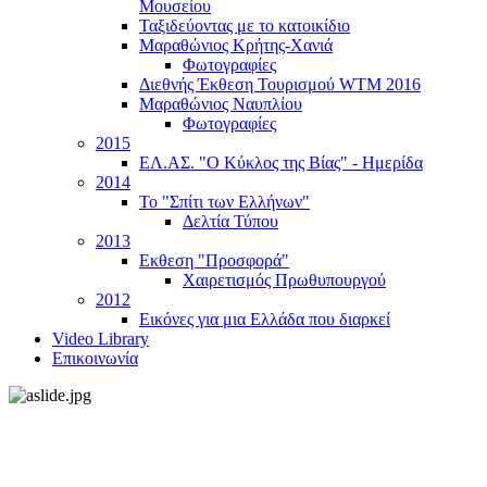
Μουσείου
Ταξιδεύοντας με το κατοικίδιο
Μαραθώνιος Κρήτης-Χανιά
Φωτογραφίες
Διεθνής Έκθεση Τουρισμού WTM 2016
Μαραθώνιος Ναυπλίου
Φωτογραφίες
2015
ΕΛ.ΑΣ. "Ο Κύκλος της Βίας" - Ημερίδα
2014
Το "Σπίτι των Ελλήνων"
Δελτία Τύπου
2013
Εκθεση "Προσφορά"
Χαιρετισμός Πρωθυπουργού
2012
Εικόνες για μια Ελλάδα που διαρκεί
Video Library
Επικοινωνία