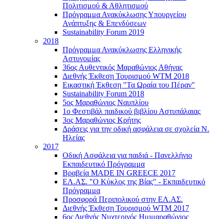
Πολιτισμού & Αθλητισμού
Πρόγραμμα Ανακύκλωσης Υπουργείου
Ανάπτυξης & Επενδύσεων
Sustainability Forum 2019
2018
Πρόγραμμα Ανακύκλωσης Ελληνικής
Αστυνομίας
36ος Αυθεντικός Μαραθώνιος Αθήνας
Διεθνής Έκθεση Τουρισμού WTM 2018
Εικαστική Έκθεση "Τα Ωραία του Πέραν"
Sustainability Forum 2018
5ος Μαραθώνιος Ναυπλίου
1ο Φεστιβάλ παιδικού βιβλίου Αστυπάλαιας
3ος Μαραθώνιος Κρήτης
Δράσεις για την οδική ασφάλεια σε σχολεία Ν.
Ηλείας
2017
Οδική Ασφάλεια για παιδιά - Πανελλήνιο
Εκπαιδευτικό Πρόγραμμα
Βραβεία MADE IN GREECE 2017
ΕΛ.ΑΣ. "Ο Κύκλος της Βίας" - Εκπαιδευτικό
Πρόγραμμα
Προσφορά Περιπολικού στην ΕΛ.ΑΣ.
Διεθνής Έκθεση Τουρισμού WTM 2017
6ος Διεθνής Νυχτερινός Ημιμαραθώνιος