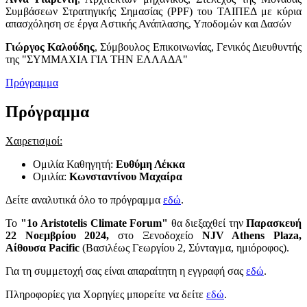
Συμβάσεων Στρατηγικής Σημασίας (PPF) του ΤΑΙΠΕΔ με κύρια
απασχόληση σε έργα Αστικής Ανάπλασης, Υποδομών και Δασών
Γιώργος Καλούδης
, Σύμβουλος Επικοινωνίας, Γενικός Διευθυντής
της "ΣΥΜΜΑΧΙΑ ΓΙΑ ΤΗΝ ΕΛΛΑΔΑ"
Πρόγραμμα
Πρόγραμμα
Χαιρετισμοί:
Ομιλία Καθηγητή:
Ευθύμη Λέκκα
Ομιλία:
Κωνσταντίνου Μαχαίρα
Δείτε αναλυτικά όλο το πρόγραμμα
εδώ
.
Το
"1ο Aristotelis Climate Forum"
θα διεξαχθεί την
Παρασκευή
22 Νοεμβρίου 2024,
στο Ξενοδοχείο
NJV Athens Plaza,
Αίθουσα Pacific
(Βασιλέως Γεωργίου 2, Σύνταγμα, ημιόροφος).
Για τη συμμετοχή σας είναι απαραίτητη η εγγραφή σας
εδώ
.
Πληροφορίες για Χορηγίες μπορείτε να δείτε
εδώ
.