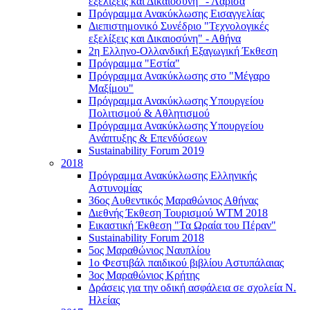
εξελίξεις και Δικαιοσύνη" - Λάρισα
Πρόγραμμα Ανακύκλωσης Εισαγγελίας
Διεπιστημονικό Συνέδριο "Τεχνολογικές
εξελίξεις και Δικαιοσύνη" - Αθήνα
2η Ελληνο-Ολλανδική Εξαγωγική Έκθεση
Πρόγραμμα "Εστία"
Πρόγραμμα Ανακύκλωσης στο "Μέγαρο
Μαξίμου"
Πρόγραμμα Ανακύκλωσης Υπουργείου
Πολιτισμού & Αθλητισμού
Πρόγραμμα Ανακύκλωσης Υπουργείου
Ανάπτυξης & Επενδύσεων
Sustainability Forum 2019
2018
Πρόγραμμα Ανακύκλωσης Ελληνικής
Αστυνομίας
36ος Αυθεντικός Μαραθώνιος Αθήνας
Διεθνής Έκθεση Τουρισμού WTM 2018
Εικαστική Έκθεση "Τα Ωραία του Πέραν"
Sustainability Forum 2018
5ος Μαραθώνιος Ναυπλίου
1ο Φεστιβάλ παιδικού βιβλίου Αστυπάλαιας
3ος Μαραθώνιος Κρήτης
Δράσεις για την οδική ασφάλεια σε σχολεία Ν.
Ηλείας