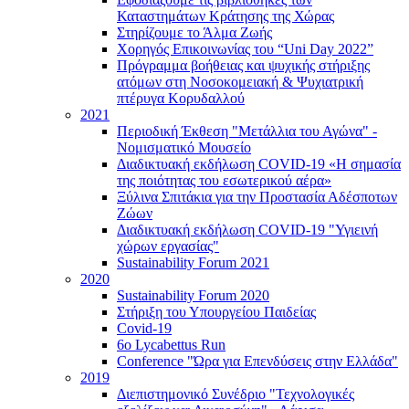
Καταστημάτων Κράτησης της Χώρας
Στηρίζουμε το Άλμα Ζωής
Χορηγός Επικοινωνίας του “Uni Day 2022”
Πρόγραμμα βοήθειας και ψυχικής στήριξης
ατόμων στη Νοσοκομειακή & Ψυχιατρική
πτέρυγα Κορυδαλλού
2021
Περιοδική Έκθεση "Μετάλλια του Αγώνα" -
Νομισματικό Μουσείο
Διαδικτυακή εκδήλωση COVID-19 «Η σημασία
της ποιότητας του εσωτερικού αέρα»
Ξύλινα Σπιτάκια για την Προστασία Αδέσποτων
Ζώων
Διαδικτυακή εκδήλωση COVID-19 "Υγιεινή
χώρων εργασίας"
Sustainability Forum 2021
2020
Sustainability Forum 2020
Στήριξη του Υπουργείου Παιδείας
Covid-19
6ο Lycabettus Run
Conference "Ώρα για Επενδύσεις στην Ελλάδα"
2019
Διεπιστημονικό Συνέδριο "Τεχνολογικές