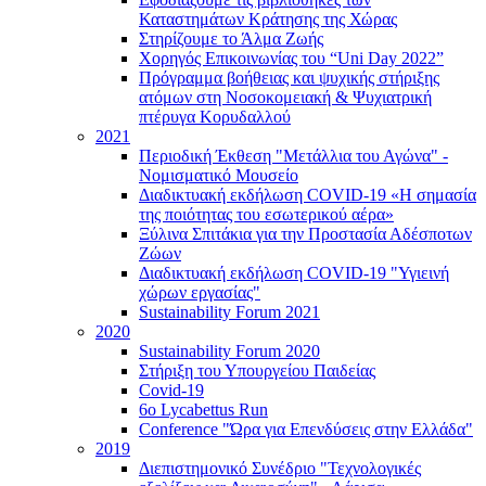
Καταστημάτων Κράτησης της Χώρας
Στηρίζουμε το Άλμα Ζωής
Χορηγός Επικοινωνίας του “Uni Day 2022”
Πρόγραμμα βοήθειας και ψυχικής στήριξης
ατόμων στη Νοσοκομειακή & Ψυχιατρική
πτέρυγα Κορυδαλλού
2021
Περιοδική Έκθεση "Μετάλλια του Αγώνα" -
Νομισματικό Μουσείο
Διαδικτυακή εκδήλωση COVID-19 «Η σημασία
της ποιότητας του εσωτερικού αέρα»
Ξύλινα Σπιτάκια για την Προστασία Αδέσποτων
Ζώων
Διαδικτυακή εκδήλωση COVID-19 "Υγιεινή
χώρων εργασίας"
Sustainability Forum 2021
2020
Sustainability Forum 2020
Στήριξη του Υπουργείου Παιδείας
Covid-19
6ο Lycabettus Run
Conference "Ώρα για Επενδύσεις στην Ελλάδα"
2019
Διεπιστημονικό Συνέδριο "Τεχνολογικές