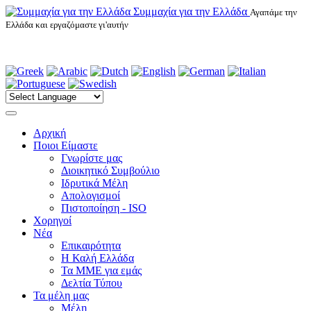
Συμμαχία για την Ελλάδα
Αγαπάμε την
Ελλάδα και εργαζόμαστε γι'αυτήν
Αρχική
Ποιοι Είμαστε
Γνωρίστε μας
Διοικητικό Συμβούλιο
Ιδρυτικά Μέλη
Απολογισμοί
Πιστοποίηση - ISO
Χορηγοί
Νέα
Επικαιρότητα
H Καλή Ελλάδα
Τα ΜΜΕ για εμάς
Δελτία Τύπου
Τα μέλη μας
Μέλη