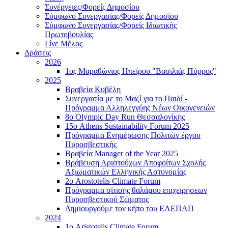
Συνέργειες/Φορείς Δημοσίου
Σύμφωνο Συνεργασίας/Φορείς Δημοσίου
Σύμφωνο Συνεργασίας/Φορείς Ιδιωτικής
Πρωτοβουλίας
Γίνε Μέλος
Δράσεις
2026
1ος Μαραθώνιος Ηπείρου "Βασιλιάς Πύρρος"
2025
Βραβεία Κυβέλη
Συνεργασία με το Μαζί για το Παιδί -
Πρόγραμμα Αλληλεγγύης Νέων Οικογενειών
8ο Olympic Day Run Θεσσαλονίκης
15ο Athens Sustainability Forum 2025
Πρόγραμμα Ενημέρωσης Πολιτών έργου
Πυροσβεστικής
Βραβεία Manager of the Year 2025
Βράβευση Αριστούχων Αποφοίτων Σχολής
Αξιωματικών Ελληνικής Αστυνομίας
2ο Arostotelis Climate Forum
Πρόγραμμα σίτισης θαλάμου επιχειρήσεων
Πυροσβεστικού Σώματος
Δημιουργούμε τον κήπο του ΕΛΕΠΑΠ
2024
1ο Aristotelis Climate Forum