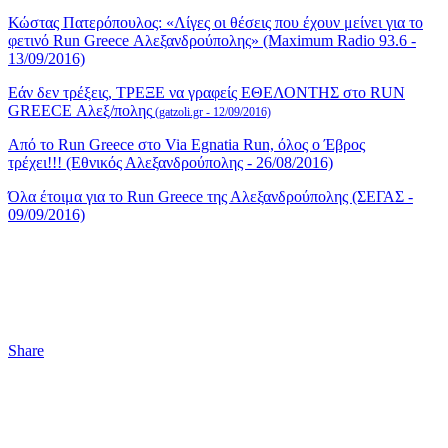
Κώστας Πατερόπουλος: «Λίγες οι θέσεις που έχουν μείνει για το
φετινό Run Greece Αλεξανδρούπολης» (Maximum Radio 93.6 -
13/09/2016)
Εάν δεν τρέξεις, ΤΡΕΞΕ να γραφείς ΕΘΕΛΟΝΤΗΣ στο RUN
GREECE Αλεξ/πολης
(gatzoli.gr - 12/09/2016)
Από το Run Greece στο Via Egnatia Run, όλος ο Έβρος
τρέχει!!! (Εθνικός Αλεξανδρούπολης - 26/08/2016)
Όλα έτοιμα για το Run Greece της Αλεξανδρούπολης (ΣΕΓΑΣ -
09/09/2016)
Share