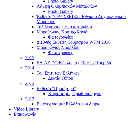
Photo Gallery
Λάμψη Ολυμπιακών Μεταλλίων
Photo Gallery
Έκθεση "ΟΔΥΣΣΕΙΕΣ" Εθνικού Αρχαιολογικού
Μουσείου
Ταξιδεύοντας με το κατοικίδιο
Μαραθώνιος Κρήτης-Χανιά
Φωτογραφίες
Διεθνής Έκθεση Τουρισμού WTM 2016
Μαραθώνιος Ναυπλίου
Φωτογραφίες
2015
ΕΛ.ΑΣ. "Ο Κύκλος της Βίας" - Ημερίδα
2014
Το "Σπίτι των Ελλήνων"
Δελτία Τύπου
2013
Εκθεση "Προσφορά"
Χαιρετισμός Πρωθυπουργού
2012
Εικόνες για μια Ελλάδα που διαρκεί
Video Library
Επικοινωνία