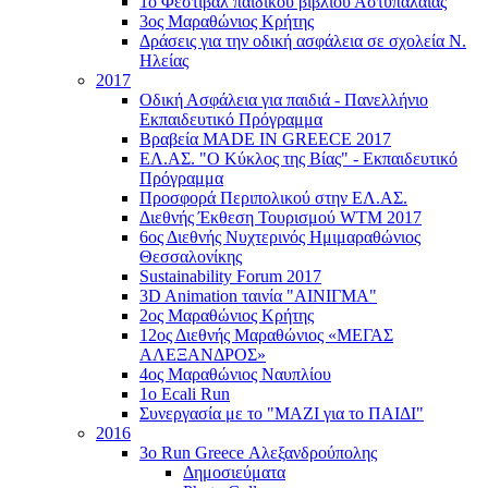
1ο Φεστιβάλ παιδικού βιβλίου Αστυπάλαιας
3ος Μαραθώνιος Κρήτης
Δράσεις για την οδική ασφάλεια σε σχολεία Ν.
Ηλείας
2017
Οδική Ασφάλεια για παιδιά - Πανελλήνιο
Εκπαιδευτικό Πρόγραμμα
Βραβεία MADE IN GREECE 2017
ΕΛ.ΑΣ. "Ο Κύκλος της Βίας" - Εκπαιδευτικό
Πρόγραμμα
Προσφορά Περιπολικού στην ΕΛ.ΑΣ.
Διεθνής Έκθεση Τουρισμού WTM 2017
6ος Διεθνής Νυχτερινός Ημιμαραθώνιος
Θεσσαλονίκης
Sustainability Forum 2017
3D Animation ταινία "ΑΙΝΙΓΜΑ"
2ος Μαραθώνιος Κρήτης
12ος Διεθνής Μαραθώνιος «ΜΕΓΑΣ
ΑΛΕΞΑΝΔΡΟΣ»
4ος Μαραθώνιος Ναυπλίου
1ο Ecali Run
Συνεργασία με το "ΜΑΖΙ για το ΠΑΙΔΙ"
2016
3ο Run Greece Αλεξανδρούπολης
Δημοσιεύματα