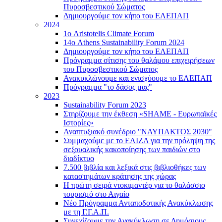
Πυροσβεστικού Σώματος
Δημιουργούμε τον κήπο του ΕΛΕΠΑΠ
2024
1ο Aristotelis Climate Forum
14ο Athens Sustainability Forum 2024
Δημιουργούμε τον κήπο του ΕΛΕΠΑΠ
Πρόγραμμα σίτισης του θαλάμου επιχειρήσεων
του Πυροσβεστικού Σώματος
Ανακυκλώνουμε και ενισχύουμε το ΕΛΕΠΑΠ
Πρόγραμμα "το δάσος μας"
2023
Sustainability Forum 2023
Στηρίζουμε την έκθεση «SHAME - Ευρωπαϊκές
Ιστορίες»
Αναπτυξιακό συνέδριο "ΝΑΥΠΑΚΤΟΣ 2030"
Συμμαχούμε με το ΕΛΙΖΑ για την πρόληψη της
σεξουαλικής κακοποίησης των παιδιών στο
διαδίκτυο
7.500 βιβλία και λεξικά στις βιβλιοθήκες των
καταστημάτων κράτησης της χώρας
Η πρώτη σειρά ντοκιμαντέρ για το θαλάσσιο
τουρισμό στο Αιγαίο
Νέο Πρόγραμμα Ανταποδοτικής Ανακύκλωσης
με τη Γ.Γ.Α.Π.
Συνεχίζουμε την Ανακύκλωση σε Δημόσιους