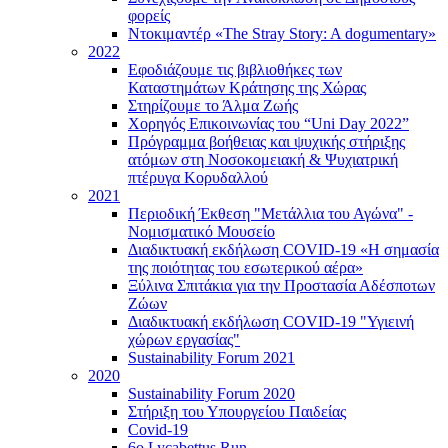
φορείς
Ντοκιμαντέρ «The Stray Story: A dogumentary»
2022
Εφοδιάζουμε τις βιβλιοθήκες των
Καταστημάτων Κράτησης της Χώρας
Στηρίζουμε το Άλμα Ζωής
Χορηγός Επικοινωνίας του “Uni Day 2022”
Πρόγραμμα βοήθειας και ψυχικής στήριξης
ατόμων στη Νοσοκομειακή & Ψυχιατρική
πτέρυγα Κορυδαλλού
2021
Περιοδική Έκθεση "Μετάλλια του Αγώνα" -
Νομισματικό Μουσείο
Διαδικτυακή εκδήλωση COVID-19 «Η σημασία
της ποιότητας του εσωτερικού αέρα»
Ξύλινα Σπιτάκια για την Προστασία Αδέσποτων
Ζώων
Διαδικτυακή εκδήλωση COVID-19 "Υγιεινή
χώρων εργασίας"
Sustainability Forum 2021
2020
Sustainability Forum 2020
Στήριξη του Υπουργείου Παιδείας
Covid-19
6ο Lycabettus Run