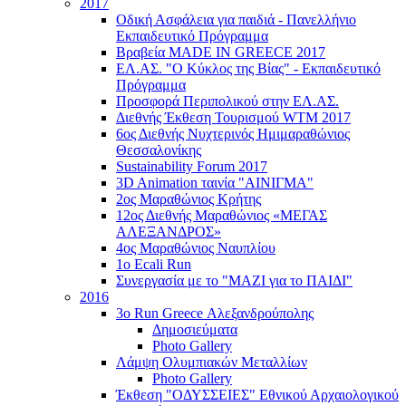
2017
Οδική Ασφάλεια για παιδιά - Πανελλήνιο
Εκπαιδευτικό Πρόγραμμα
Βραβεία MADE IN GREECE 2017
ΕΛ.ΑΣ. "Ο Κύκλος της Βίας" - Εκπαιδευτικό
Πρόγραμμα
Προσφορά Περιπολικού στην ΕΛ.ΑΣ.
Διεθνής Έκθεση Τουρισμού WTM 2017
6ος Διεθνής Νυχτερινός Ημιμαραθώνιος
Θεσσαλονίκης
Sustainability Forum 2017
3D Animation ταινία "ΑΙΝΙΓΜΑ"
2ος Μαραθώνιος Κρήτης
12ος Διεθνής Μαραθώνιος «ΜΕΓΑΣ
ΑΛΕΞΑΝΔΡΟΣ»
4ος Μαραθώνιος Ναυπλίου
1ο Ecali Run
Συνεργασία με το "ΜΑΖΙ για το ΠΑΙΔΙ"
2016
3ο Run Greece Αλεξανδρούπολης
Δημοσιεύματα
Photo Gallery
Λάμψη Ολυμπιακών Μεταλλίων
Photo Gallery
Έκθεση "ΟΔΥΣΣΕΙΕΣ" Εθνικού Αρχαιολογικού