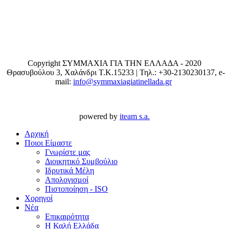
Copyright ΣΥΜΜΑΧΙΑ ΓΙΑ ΤΗΝ ΕΛΛΑΔΑ - 2020
Θρασυβούλου 3, Χαλάνδρι T.K.15233 | Τηλ.: +30-2130230137, e-
mail:
info@symmaxiagiatinellada.gr
powered by
iteam s.a.
Αρχική
Ποιοι Είμαστε
Γνωρίστε μας
Διοικητικό Συμβούλιο
Ιδρυτικά Μέλη
Απολογισμοί
Πιστοποίηση - ISO
Χορηγοί
Νέα
Επικαιρότητα
H Καλή Ελλάδα