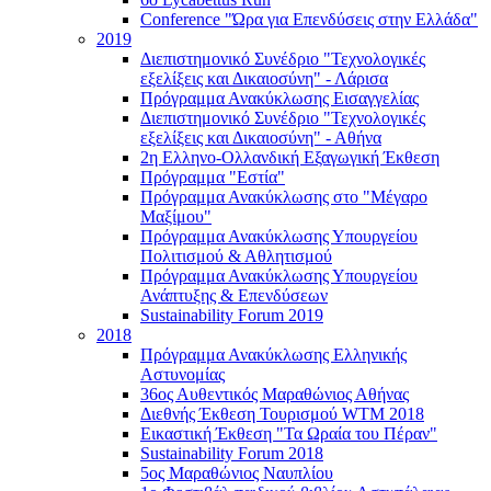
Conference "Ώρα για Επενδύσεις στην Ελλάδα"
2019
Διεπιστημονικό Συνέδριο "Τεχνολογικές
εξελίξεις και Δικαιοσύνη" - Λάρισα
Πρόγραμμα Ανακύκλωσης Εισαγγελίας
Διεπιστημονικό Συνέδριο "Τεχνολογικές
εξελίξεις και Δικαιοσύνη" - Αθήνα
2η Ελληνο-Ολλανδική Εξαγωγική Έκθεση
Πρόγραμμα "Εστία"
Πρόγραμμα Ανακύκλωσης στο "Μέγαρο
Μαξίμου"
Πρόγραμμα Ανακύκλωσης Υπουργείου
Πολιτισμού & Αθλητισμού
Πρόγραμμα Ανακύκλωσης Υπουργείου
Ανάπτυξης & Επενδύσεων
Sustainability Forum 2019
2018
Πρόγραμμα Ανακύκλωσης Ελληνικής
Αστυνομίας
36ος Αυθεντικός Μαραθώνιος Αθήνας
Διεθνής Έκθεση Τουρισμού WTM 2018
Εικαστική Έκθεση "Τα Ωραία του Πέραν"
Sustainability Forum 2018
5ος Μαραθώνιος Ναυπλίου