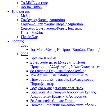
Τα ΜΜΕ για εμάς
Δελτία Τύπου
Τα μέλη μας
Μέλη
Συνέργειες/Φορείς Δημοσίου
Σύμφωνο Συνεργασίας/Φορείς Δημοσίου
Σύμφωνο Συνεργασίας/Φορείς Ιδιωτικής
Πρωτοβουλίας
Γίνε Μέλος
Δράσεις
2026
1ος Μαραθώνιος Ηπείρου "Βασιλιάς Πύρρος"
2025
Βραβεία Κυβέλη
Συνεργασία με το Μαζί για το Παιδί -
Πρόγραμμα Αλληλεγγύης Νέων Οικογενειών
8ο Olympic Day Run Θεσσαλονίκης
15ο Athens Sustainability Forum 2025
Πρόγραμμα Ενημέρωσης Πολιτών έργου
Πυροσβεστικής
Βραβεία Manager of the Year 2025
Βράβευση Αριστούχων Αποφοίτων Σχολής
Αξιωματικών Ελληνικής Αστυνομίας
2ο Arostotelis Climate Forum
Πρόγραμμα σίτισης θαλάμου επιχειρήσεων