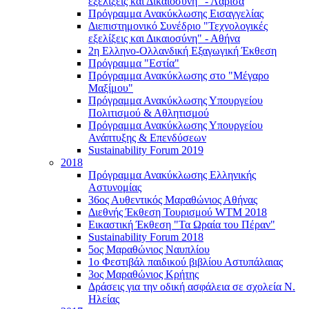
εξελίξεις και Δικαιοσύνη" - Λάρισα
Πρόγραμμα Ανακύκλωσης Εισαγγελίας
Διεπιστημονικό Συνέδριο "Τεχνολογικές
εξελίξεις και Δικαιοσύνη" - Αθήνα
2η Ελληνο-Ολλανδική Εξαγωγική Έκθεση
Πρόγραμμα "Εστία"
Πρόγραμμα Ανακύκλωσης στο "Μέγαρο
Μαξίμου"
Πρόγραμμα Ανακύκλωσης Υπουργείου
Πολιτισμού & Αθλητισμού
Πρόγραμμα Ανακύκλωσης Υπουργείου
Ανάπτυξης & Επενδύσεων
Sustainability Forum 2019
2018
Πρόγραμμα Ανακύκλωσης Ελληνικής
Αστυνομίας
36ος Αυθεντικός Μαραθώνιος Αθήνας
Διεθνής Έκθεση Τουρισμού WTM 2018
Εικαστική Έκθεση "Τα Ωραία του Πέραν"
Sustainability Forum 2018
5ος Μαραθώνιος Ναυπλίου
1ο Φεστιβάλ παιδικού βιβλίου Αστυπάλαιας
3ος Μαραθώνιος Κρήτης
Δράσεις για την οδική ασφάλεια σε σχολεία Ν.
Ηλείας