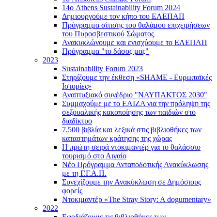
14ο Athens Sustainability Forum 2024
Δημιουργούμε τον κήπο του ΕΛΕΠΑΠ
Πρόγραμμα σίτισης του θαλάμου επιχειρήσεων
του Πυροσβεστικού Σώματος
Ανακυκλώνουμε και ενισχύουμε το ΕΛΕΠΑΠ
Πρόγραμμα "το δάσος μας"
2023
Sustainability Forum 2023
Στηρίζουμε την έκθεση «SHAME - Ευρωπαϊκές
Ιστορίες»
Αναπτυξιακό συνέδριο "ΝΑΥΠΑΚΤΟΣ 2030"
Συμμαχούμε με το ΕΛΙΖΑ για την πρόληψη της
σεξουαλικής κακοποίησης των παιδιών στο
διαδίκτυο
7.500 βιβλία και λεξικά στις βιβλιοθήκες των
καταστημάτων κράτησης της χώρας
Η πρώτη σειρά ντοκιμαντέρ για το θαλάσσιο
τουρισμό στο Αιγαίο
Νέο Πρόγραμμα Ανταποδοτικής Ανακύκλωσης
με τη Γ.Γ.Α.Π.
Συνεχίζουμε την Ανακύκλωση σε Δημόσιους
φορείς
Ντοκιμαντέρ «The Stray Story: A dogumentary»
2022
Εφοδιάζουμε τις βιβλιοθήκες των