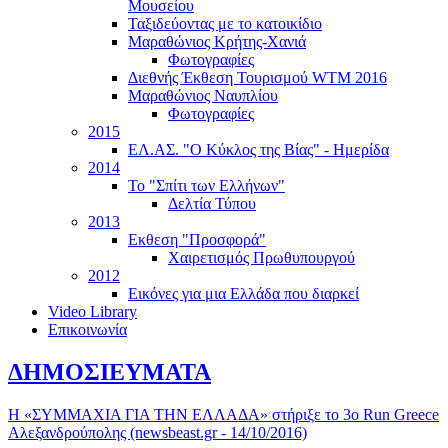
Μουσείου
Ταξιδεύοντας με το κατοικίδιο
Μαραθώνιος Κρήτης-Χανιά
Φωτογραφίες
Διεθνής Έκθεση Τουρισμού WTM 2016
Μαραθώνιος Ναυπλίου
Φωτογραφίες
2015
ΕΛ.ΑΣ. "Ο Κύκλος της Βίας" - Ημερίδα
2014
Το "Σπίτι των Ελλήνων"
Δελτία Τύπου
2013
Εκθεση "Προσφορά"
Χαιρετισμός Πρωθυπουργού
2012
Εικόνες για μια Ελλάδα που διαρκεί
Video Library
Επικοινωνία
ΔΗΜΟΣΙΕΥΜΑΤΑ
Η «ΣΥΜΜΑΧΙΑ ΓΙΑ ΤΗΝ ΕΛΛΑΔΑ» στήριξε το 3ο Run Greece
Αλεξανδρούπολης (newsbeast.gr - 14/10/2016)