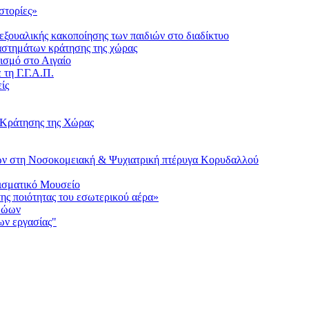
στορίες»
ξουαλικής κακοποίησης των παιδιών στο διαδίκτυο
αταστημάτων κράτησης της χώρας
ισμό στο Αιγαίο
τη Γ.Γ.Α.Π.
ίς
 Κράτησης της Χώρας
μων στη Νοσοκομειακή & Ψυχιατρική πτέρυγα Κορυδαλλού
ισματικό Μουσείο
ς ποιότητας του εσωτερικού αέρα»
 Ζώων
ων εργασίας"