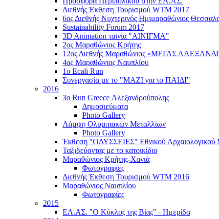
Προσφορά Περιπολικού στην ΕΛ.ΑΣ.
Διεθνής Έκθεση Τουρισμού WTM 2017
6ος Διεθνής Νυχτερινός Ημιμαραθώνιος Θεσσαλο
Sustainability Forum 2017
3D Animation ταινία "ΑΙΝΙΓΜΑ"
2ος Μαραθώνιος Κρήτης
12ος Διεθνής Μαραθώνιος «ΜΕΓΑΣ ΑΛΕΞΑΝΔ
4ος Μαραθώνιος Ναυπλίου
1ο Ecali Run
Συνεργασία με το "ΜΑΖΙ για το ΠΑΙΔΙ"
2016
3ο Run Greece Αλεξανδρούπολης
Δημοσιεύματα
Photo Gallery
Λάμψη Ολυμπιακών Μεταλλίων
Photo Gallery
Έκθεση "ΟΔΥΣΣΕΙΕΣ" Εθνικού Αρχαιολογικού 
Ταξιδεύοντας με το κατοικίδιο
Μαραθώνιος Κρήτης-Χανιά
Φωτογραφίες
Διεθνής Έκθεση Τουρισμού WTM 2016
Μαραθώνιος Ναυπλίου
Φωτογραφίες
2015
ΕΛ.ΑΣ. "Ο Κύκλος της Βίας" - Ημερίδα