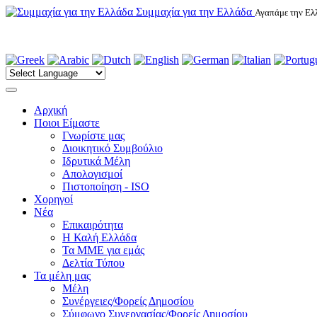
Συμμαχία για την Ελλάδα
Αγαπάμε την Ελλ
Αρχική
Ποιοι Είμαστε
Γνωρίστε μας
Διοικητικό Συμβούλιο
Ιδρυτικά Μέλη
Απολογισμοί
Πιστοποίηση - ISO
Χορηγοί
Νέα
Επικαιρότητα
H Καλή Ελλάδα
Τα ΜΜΕ για εμάς
Δελτία Τύπου
Τα μέλη μας
Μέλη
Συνέργειες/Φορείς Δημοσίου
Σύμφωνο Συνεργασίας/Φορείς Δημοσίου