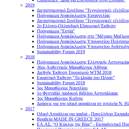
2019
Διεπιστημονικό Συνέδριο "Τεχνολογικές εξελίξεις
Πρόγραμμα Ανακύκλωσης Εισαγγελίας
Διεπιστημονικό Συνέδριο "Τεχνολογικές εξελίξει
2η Ελληνο-Ολλανδική Εξαγωγική Έκθεση
Πρόγραμμα "Εστία"
Πρόγραμμα Ανακύκλωσης στο "Μέγαρο Μαξίμο
Πρόγραμμα Ανακύκλωσης Υπουργείου Πολιτισμ
Πρόγραμμα Ανακύκλωσης Υπουργείου Ανάπτυξη
Sustainability Forum 2019
2018
Πρόγραμμα Ανακύκλωσης Ελληνικής Αστυνομία
36ος Αυθεντικός Μαραθώνιος Αθήνας
Διεθνής Έκθεση Τουρισμού WTM 2018
Εικαστική Έκθεση "Τα Ωραία του Πέραν"
Sustainability Forum 2018
5ος Μαραθώνιος Ναυπλίου
1ο Φεστιβάλ παιδικού βιβλίου Αστυπάλαιας
3ος Μαραθώνιος Κρήτης
Δράσεις για την οδική ασφάλεια σε σχολεία Ν. Η
2017
Οδική Ασφάλεια για παιδιά - Πανελλήνιο Εκπαι
Βραβεία MADE IN GREECE 2017
ΕΛ.ΑΣ. "Ο Κύκλος της Βίας" - Εκπαιδευτικό Π