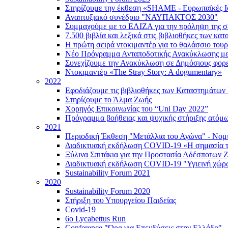
Στηρίζουμε την έκθεση «SHAME - Ευρωπαϊκές Ι
Αναπτυξιακό συνέδριο "ΝΑΥΠΑΚΤΟΣ 2030"
Συμμαχούμε με το ΕΛΙΖΑ για την πρόληψη της σε
7.500 βιβλία και λεξικά στις βιβλιοθήκες των κ
Η πρώτη σειρά ντοκιμαντέρ για το θαλάσσιο τουρ
Νέο Πρόγραμμα Ανταποδοτικής Ανακύκλωσης με 
Συνεχίζουμε την Ανακύκλωση σε Δημόσιους φορε
Ντοκιμαντέρ «The Stray Story: A dogumentary»
2022
Εφοδιάζουμε τις βιβλιοθήκες των Καταστημάτων
Στηρίζουμε το Άλμα Ζωής
Χορηγός Επικοινωνίας του “Uni Day 2022”
Πρόγραμμα βοήθειας και ψυχικής στήριξης ατό
2021
Περιοδική Έκθεση "Μετάλλια του Αγώνα" - Νομ
Διαδικτυακή εκδήλωση COVID-19 «Η σημασία τη
Ξύλινα Σπιτάκια για την Προστασία Αδέσποτων
Διαδικτυακή εκδήλωση COVID-19 "Υγιεινή χώρ
Sustainability Forum 2021
2020
Sustainability Forum 2020
Στήριξη του Υπουργείου Παιδείας
Covid-19
6ο Lycabettus Run
Conference "Ώρα για Επενδύσεις στην Ελλάδα"