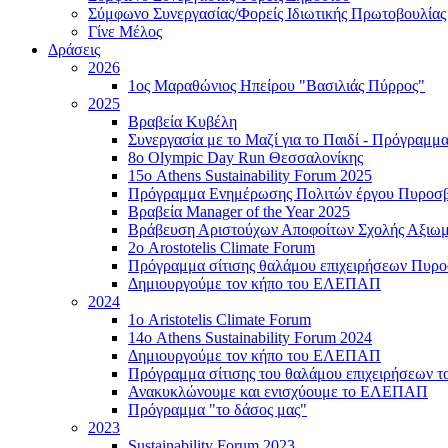
Σύμφωνο Συνεργασίας/Φορείς Ιδιωτικής Πρωτοβουλίας
Γίνε Μέλος
Δράσεις
2026
1ος Μαραθώνιος Ηπείρου "Βασιλιάς Πύρρος"
2025
Βραβεία Κυβέλη
Συνεργασία με το Μαζί για το Παιδί - Πρόγραμ
8ο Olympic Day Run Θεσσαλονίκης
15ο Athens Sustainability Forum 2025
Πρόγραμμα Ενημέρωσης Πολιτών έργου Πυροσβ
Βραβεία Manager of the Year 2025
Βράβευση Αριστούχων Αποφοίτων Σχολής Αξιωμ
2ο Arostotelis Climate Forum
Πρόγραμμα σίτισης θαλάμου επιχειρήσεων Πυρ
Δημιουργούμε τον κήπο του ΕΛΕΠΑΠ
2024
1ο Aristotelis Climate Forum
14ο Athens Sustainability Forum 2024
Δημιουργούμε τον κήπο του ΕΛΕΠΑΠ
Πρόγραμμα σίτισης του θαλάμου επιχειρήσεων 
Ανακυκλώνουμε και ενισχύουμε το ΕΛΕΠΑΠ
Πρόγραμμα "το δάσος μας"
2023
Sustainability Forum 2023