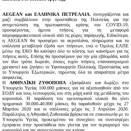
AEGEAN και ΕΛΛΗΝΙΚΑ ΠΕΤΡΕΛΑΙΑ
, συνεργάζονται και
μαζί συμβάλλουν στην προσπάθεια της Πολιτείας για την
αντιμετώπιση της πρωτοφανούς κρίσης του COVID-19,
προσφέροντας άμεσα πτήσεις για τη μεταφορά
ιατροφαρμακευτικού υλικού από τις χώρες παραγωγής. Ειδικότερα,
η AEGEAN θα προσφέρει τα αεροπλάνα, πληρώματα και τα
υπόλοιπα μεταβλητά έξοδα των πτήσεων, ενώ ο Όμιλος ΕΛΠΕ
μέσω της ΕΚΟ θα καλύψει όλο το κόστος των καυσίμων για τις
πτήσεις αυτές. Επίσης θα προσφέρουν για την μία εβδομάδα, κατά
τον ίδιο τρόπο δωρεάν, όποιες τυχόν πτήσεις επαναπατρισμού
χρειαστεί και ζητήσει το Υφυπουργείο Πολιτικής Προστασίας και
το Υπουργείο Εξωτερικών, τηρώντας όλα τα απαραίτητα μέτρα
ασφαλείας.
Η
ΑΘΗΝΑΪΚΗ ΖΥΘΟΠΟΙΙΑ
εξασφάλισε και δωρίζει στο
Υπουργείο Υγείας 100.000 μάσκες για να αξιοποιηθούν από τον
ΕΟΔΥ και τους λειτουργούς του στη μάχη κατά της μετάδοσης του
κορονοϊού. Η παράδοση του υγειονομικού υλικού θα γίνει
τμηματικά: 30.000-40.000 μάσκες θα παραδοθούν μέχρι τις 27
Μαρτίου 2020 και οι υπόλοιπες μέχρι τις 3 Απριλίου 2020.
Παράλληλα, η Αθηναϊκή Ζυθοποιία βρίσκεται σε επικοινωνία με το
Υπουργείο Υγείας προκειμένου να συνεχίσει να συνεισφέρει
έμπρακτα στην προσπάθεια που γίνεται για τον περιορισμό του
κορονοϊού και της αντιμετώπισης της κρίσης.