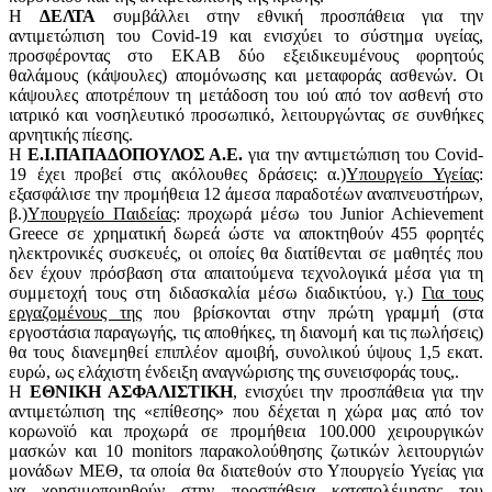
Η
ΔΕΛΤΑ
συμβάλλει στην εθνική προσπάθεια για την
αντιμετώπιση του Covid-19 και ενισχύει το σύστημα υγείας,
προσφέροντας στο ΕΚΑΒ δύο εξειδικευμένους φορητούς
θαλάμους (κάψουλες) απομόνωσης και μεταφοράς ασθενών. Οι
κάψουλες αποτρέπουν τη μετάδοση του ιού από τον ασθενή στο
ιατρικό και νοσηλευτικό προσωπικό, λειτουργώντας σε συνθήκες
αρνητικής πίεσης.
Η
Ε.Ι.ΠΑΠΑΔΟΠΟΥΛΟΣ Α.Ε.
για την αντιμετώπιση του Covid-
19 έχει προβεί στις ακόλουθες δράσεις: α.)
Υπουργείο Υγείας
:
εξασφάλισε την προμήθεια 12 άμεσα παραδοτέων αναπνευστήρων,
β.)
Υπουργείο Παιδείας
: προχωρά μέσω του Junior Achievement
Greece σε χρηματική δωρεά ώστε να αποκτηθούν 455 φορητές
ηλεκτρονικές συσκευές, οι οποίες θα διατίθενται σε μαθητές που
δεν έχουν πρόσβαση στα απαιτούμενα τεχνολογικά μέσα για τη
συμμετοχή τους στη διδασκαλία μέσω διαδικτύου, γ.)
Για τους
εργαζομένους της
που βρίσκονται στην πρώτη γραμμή (στα
εργοστάσια παραγωγής, τις αποθήκες, τη διανομή και τις πωλήσεις)
θα τους διανεμηθεί επιπλέον αμοιβή, συνολικού ύψους 1,5 εκατ.
ευρώ, ως ελάχιστη ένδειξη αναγνώρισης της συνεισφοράς τους,.
Η
ΕΘΝΙΚΗ ΑΣΦΑΛΙΣΤΙΚΗ
, ενισχύει την προσπάθεια για την
αντιμετώπιση της «επίθεσης» που δέχεται η χώρα μας από τον
κορωνοϊό και προχωρά σε προμήθεια 100.000 χειρουργικών
μασκών και 10 monitors παρακολούθησης ζωτικών λειτουργιών
μονάδων ΜΕΘ, τα οποία θα διατεθούν στο Υπουργείο Υγείας για
να χρησιμοποιηθούν στην προσπάθεια καταπολέμησης του