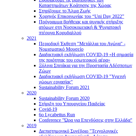
Καταστημάτων Κράτησης της Χώρας
Στηρίζουμε το Άλμα Ζωής
Χορηγός Επικοινωνίας του “Uni Day 2022”
Πρόγραμμα βοήθειας και ψυχικής στήριξης
ατόμων στη Νοσοκομειακή & Ψυχιατρική
πτέρυγα Κορυδαλλού
2021
Περιοδική Έκθεση "Μετάλλια του Αγώνα" -
Νομισματικό Μουσείο
Διαδικτυακή εκδήλωση COVID-19 «Η σημασία
της ποιότητας του εσωτερικού αέρα»
Ξύλινα Σπιτάκια για την Προστασία Αδέσποτων
Ζώων
Διαδικτυακή εκδήλωση COVID-19 "Υγιεινή
χώρων εργασίας"
Sustainability Forum 2021
2020
Sustainability Forum 2020
Στήριξη του Υπουργείου Παιδείας
Covid-19
6ο Lycabettus Run
Conference "Ώρα για Επενδύσεις στην Ελλάδα"
2019
Διεπιστημονικό Συνέδριο "Τεχνολογικές