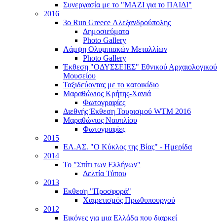
Συνεργασία με το "ΜΑΖΙ για το ΠΑΙΔΙ"
2016
3ο Run Greece Αλεξανδρούπολης
Δημοσιεύματα
Photo Gallery
Λάμψη Ολυμπιακών Μεταλλίων
Photo Gallery
Έκθεση "ΟΔΥΣΣΕΙΕΣ" Εθνικού Αρχαιολογικού
Μουσείου
Ταξιδεύοντας με το κατοικίδιο
Μαραθώνιος Κρήτης-Χανιά
Φωτογραφίες
Διεθνής Έκθεση Τουρισμού WTM 2016
Μαραθώνιος Ναυπλίου
Φωτογραφίες
2015
ΕΛ.ΑΣ. "Ο Κύκλος της Βίας" - Ημερίδα
2014
Το "Σπίτι των Ελλήνων"
Δελτία Τύπου
2013
Εκθεση "Προσφορά"
Χαιρετισμός Πρωθυπουργού
2012
Εικόνες για μια Ελλάδα που διαρκεί