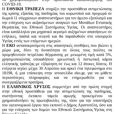
COVID-19.
Η
ΕΘΝΙΚΗ ΤΡΑΠΕΖΑ
στηρίζει την προσπάθεια αντιμετώπισης
της κρίσης εξαιτίας της πανδημίας του κορωνοϊού και προχωρά σε
δωρεά 11 σύγχρονων αναπνευστήρων για τον άμεσο εξοπλισμό και
την ενίσχυση των αυξανόμενων αναγκών των Μονάδων Εντατικής
Θεραπείας του Εθνικού Συστήματος Υγείας. Οι αναπνευστήρες
είναι κατάλληλοι για μηχανικό αερισμό αυξημένων απαιτήσεων σε
ενήλικες, παιδιά και νεογνά και θα παραδοθούν στο υπουργείο
Υγείας εντός των επόμενων ημερών.
Η
ΕΚΟ
ανταποκρινόμενη στις απαιτητικές συνθήκες που βιώνει η
χώρα μας, δίνει τη δυνατότητα σε όλους τους πολίτες να
προμηθευτούν πετρέλαιο θέρμανσης με μειωμένη τιμή κατά 5%,
χρησιμοποιώντας οποιαδήποτε χρεωστική ή πιστωτική κάρτα
ελληνικής τράπεζας με εξόφληση σε έως και 12 άτοκες δόσεις. Η
ενέργεια ισχύει μέχρι 30 Απριλίου και αρκεί ένα τηλεφώνημα στο
18198, ή μια επίσκεψη στην ιστοσελίδα eko.gr, για να μάθετε
περισσότερες πληροφορίες και να ενημερωθείτε για τα
συνεργαζόμενα πρατήρια.
Η
ΕΛΛΗΝΙΚΟΣ ΧΡΥΣΟΣ
συμμετέχει από την πρώτη στιγμή
στην εθνική προσπάθεια για την αντιμετώπιση της πανδημίας,
συστήνοντας έκτακτο ταμείο αρωγής προκειμένου να
χρηματοδοτήσει τις πρωτοβουλίες της, τόσο για την υποστήριξη
του υγειονομικού έργου που εκπονεί ο Δήμος Αριστοτέλη, όσο και
για την ενίσχυση των δομών του Εθνικού Συστήματος Υγείας στη