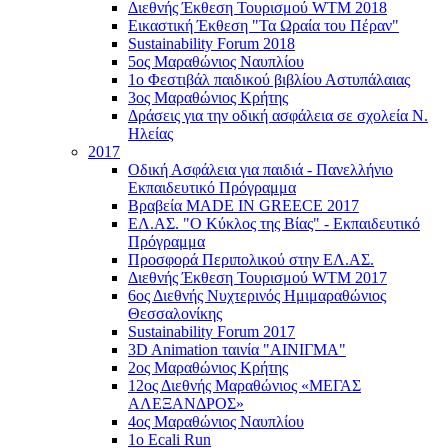
Διεθνής Έκθεση Τουρισμού WTM 2018
Εικαστική Έκθεση "Τα Ωραία του Πέραν"
Sustainability Forum 2018
5ος Μαραθώνιος Ναυπλίου
1ο Φεστιβάλ παιδικού βιβλίου Αστυπάλαιας
3ος Μαραθώνιος Κρήτης
Δράσεις για την οδική ασφάλεια σε σχολεία Ν.
Ηλείας
2017
Οδική Ασφάλεια για παιδιά - Πανελλήνιο
Εκπαιδευτικό Πρόγραμμα
Βραβεία MADE IN GREECE 2017
ΕΛ.ΑΣ. "Ο Κύκλος της Βίας" - Εκπαιδευτικό
Πρόγραμμα
Προσφορά Περιπολικού στην ΕΛ.ΑΣ.
Διεθνής Έκθεση Τουρισμού WTM 2017
6ος Διεθνής Νυχτερινός Ημιμαραθώνιος
Θεσσαλονίκης
Sustainability Forum 2017
3D Animation ταινία "ΑΙΝΙΓΜΑ"
2ος Μαραθώνιος Κρήτης
12ος Διεθνής Μαραθώνιος «ΜΕΓΑΣ
ΑΛΕΞΑΝΔΡΟΣ»
4ος Μαραθώνιος Ναυπλίου
1ο Ecali Run