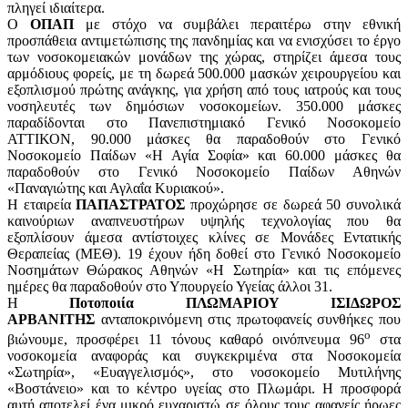
πληγεί ιδιαίτερα.
Ο
ΟΠΑΠ
με στόχο να συμβάλει περαιτέρω στην εθνική
προσπάθεια αντιμετώπισης της πανδημίας και να ενισχύσει το έργο
των νοσοκομειακών μονάδων της χώρας, στηρίζει άμεσα τους
αρμόδιους φορείς, με τη δωρεά 500.000 μασκών χειρουργείου και
εξοπλισμού πρώτης ανάγκης, για χρήση από τους ιατρούς και τους
νοσηλευτές των δημόσιων νοσοκομείων. 350.000 μάσκες
παραδίδονται στο Πανεπιστημιακό Γενικό Νοσοκομείο
ΑΤΤΙΚΟΝ, 90.000 μάσκες θα παραδοθούν στο Γενικό
Νοσοκομείο Παίδων «Η Αγία Σοφία» και 60.000 μάσκες θα
παραδοθούν στο Γενικό Νοσοκομείο Παίδων Αθηνών
«Παναγιώτης και Αγλαΐα Κυριακού».
Η εταιρεία
ΠΑΠΑΣΤΡΑΤΟΣ
προχώρησε σε δωρεά 50 συνολικά
καινούριων αναπνευστήρων υψηλής τεχνολογίας που θα
εξοπλίσουν άμεσα αντίστοιχες κλίνες σε Μονάδες Εντατικής
Θεραπείας (ΜΕΘ). 19 έχουν ήδη δοθεί στο Γενικό Νοσοκομείο
Νοσημάτων Θώρακος Αθηνών «Η Σωτηρία» και τις επόμενες
ημέρες θα παραδοθούν στο Υπουργείο Υγείας άλλοι 31.
Η
Ποτοποιία ΠΛΩΜΑΡΙΟΥ ΙΣΙΔΩΡΟΣ
ΑΡΒΑΝΙΤΗΣ
ανταποκρινόμενη στις πρωτοφανείς συνθήκες που
ο
βιώνουμε, προσφέρει 11 τόνους καθαρό οινόπνευμα 96
στα
νοσοκομεία αναφοράς και συγκεκριμένα στα Νοσοκομεία
«Σωτηρία», «Ευαγγελισμός», στο νοσοκομείο Μυτιλήνης
«Βοστάνειο» και το κέντρο υγείας στο Πλωμάρι. Η προσφορά
αυτή αποτελεί ένα μικρό ευχαριστώ σε όλους τους αφανείς ήρωες