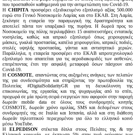
που προσπαθούν καθημερινά για την αντιμετώπιση του Covid-19.
Η
CHIPITA
προσφέρει εξειδικευμένο εξοπλισμό αξίας 500.000
ευρώ στο Γενικό Νοσοκομείο Λαμίας και στο ΕΚΑΒ. Στη Λαμία,
ξεκίνησε η εταιρεία την παραγωγική της δραστηριότητα και
αποτελεί πάντα τον υπαρξιακό της πυρήνα. Η δωρεά προς το
Νοσοκομείο της πόλης περιλαμβάνει 15 αναπνευστήρες εντατικής
νοσηλείας, καθώς και ιατρικό εξοπλισμό όπως χειρουργικές
μάσκες, γυαλιά προστασίας, καπέλα χειρουργείου, ιατρικές ποδιές,
στολές υψηλής προστασίας, γάντια και αντισηπτικό χεριών.
Παράλληλα, η εταιρεία προσφέρει στο ΕKAB ιατροτεχνολογικό
εξοπλισμό που απαιτείται για τις αεροδιακομιδές των ασθενών,
επιτρέποντας έτσι την ασφαλή μεταφορά όσων πάσχουν από
Covid-19.
Η
COSMOTE
, απαντώντας στις αυξημένες ανάγκες των πελατών
της για συνδεσιμότητα και στηρίζοντας την πρωτοβουλία της
Πολιτείας #DigitalSolidarityGR για τη διευκόλυνση της
επικοινωνίας, της εργασίας και της ψυχαγωγίας από το σπίτι,
προχωρά σε μία πρώτη σειρά ενεργειών που αφορούν στην παροχή
δωρεάν mobile data σε όλους τους συνδρομητές κινητής
COSMOTE, δωρεάν χρόνο ομιλίας, SMS και δεδομένων στους
συνδρομητές της σε Ιταλία και Ισπανία, αλλά και στη διάθεση
δωρεάν τηλεοπτικού περιεχομένου για όλο το ελληνικό κοινό
μέσω YouTube.
Η
ELPEDISON
στέκεται δίπλα στους Πελάτες της & την
Ελληνική κοινωνία, με έκπτωση 5% στην τιμή ρεύματος των