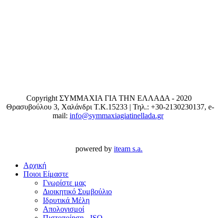
Copyright ΣΥΜΜΑΧΙΑ ΓΙΑ ΤΗΝ ΕΛΛΑΔΑ - 2020
Θρασυβούλου 3, Χαλάνδρι T.K.15233 | Τηλ.: +30-2130230137, e-
mail:
info@symmaxiagiatinellada.gr
powered by
iteam s.a.
Αρχική
Ποιοι Είμαστε
Γνωρίστε μας
Διοικητικό Συμβούλιο
Ιδρυτικά Μέλη
Απολογισμοί
Πιστοποίηση - ISO