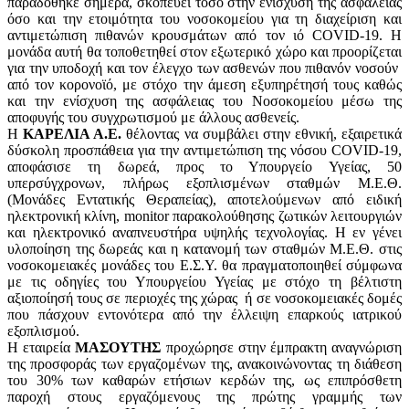
παραδόθηκε σήμερα, σκοπεύει τόσο στην ενίσχυση της ασφάλειας
όσο και την ετοιμότητα του νοσοκομείου για τη διαχείριση και
αντιμετώπιση πιθανών κρουσμάτων από τον ιό COVID-19. Η
μονάδα αυτή θα τοποθετηθεί στον εξωτερικό χώρο και προορίζεται
για την υποδοχή και τον έλεγχο των ασθενών που πιθανόν νοσούν
από τον κορονοϊό, με στόχο την άμεση εξυπηρέτησή τους καθώς
και την ενίσχυση της ασφάλειας του Νοσοκομείου μέσω της
αποφυγής του συγχρωτισμού με άλλους ασθενείς.
Η
ΚΑΡΕΛΙΑ Α.Ε.
θέλοντας να συμβάλει στην εθνική, εξαιρετικά
δύσκολη προσπάθεια για την αντιμετώπιση της νόσου COVID-19,
αποφάσισε τη δωρεά, προς το Υπουργείο Υγείας, 50
υπερσύγχρονων, πλήρως εξοπλισμένων σταθμών Μ.Ε.Θ.
(Μονάδες Εντατικής Θεραπείας), αποτελούμενων από ειδική
ηλεκτρονική κλίνη, monitor παρακολούθησης ζωτικών λειτουργιών
και ηλεκτρονικό αναπνευστήρα υψηλής τεχνολογίας. Η εν γένει
υλοποίηση της δωρεάς και η κατανομή των σταθμών Μ.Ε.Θ. στις
νοσοκομειακές μονάδες του Ε.Σ.Υ. θα πραγματοποιηθεί σύμφωνα
με τις οδηγίες του Υπουργείου Υγείας με στόχο τη βέλτιστη
αξιοποίησή τους σε περιοχές της χώρας ή σε νοσοκομειακές δομές
που πάσχουν εντονότερα από την έλλειψη επαρκούς ιατρικού
εξοπλισμού.
Η εταιρεία
ΜΑΣΟΥΤΗΣ
προχώρησε στην έμπρακτη αναγνώριση
της προσφοράς των εργαζομένων της, ανακοινώνοντας τη διάθεση
του 30% των καθαρών ετήσιων κερδών της, ως επιπρόσθετη
παροχή στους εργαζόμενους της πρώτης γραμμής των