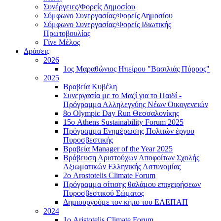
Συνέργειες/Φορείς Δημοσίου
Σύμφωνο Συνεργασίας/Φορείς Δημοσίου
Σύμφωνο Συνεργασίας/Φορείς Ιδιωτικής
Πρωτοβουλίας
Γίνε Μέλος
Δράσεις
2026
1ος Μαραθώνιος Ηπείρου "Βασιλιάς Πύρρος"
2025
Βραβεία Κυβέλη
Συνεργασία με το Μαζί για το Παιδί -
Πρόγραμμα Αλληλεγγύης Νέων Οικογενειών
8ο Olympic Day Run Θεσσαλονίκης
15ο Athens Sustainability Forum 2025
Πρόγραμμα Ενημέρωσης Πολιτών έργου
Πυροσβεστικής
Βραβεία Manager of the Year 2025
Βράβευση Αριστούχων Αποφοίτων Σχολής
Αξιωματικών Ελληνικής Αστυνομίας
2ο Arostotelis Climate Forum
Πρόγραμμα σίτισης θαλάμου επιχειρήσεων
Πυροσβεστικού Σώματος
Δημιουργούμε τον κήπο του ΕΛΕΠΑΠ
2024
1ο Aristotelis Climate Forum