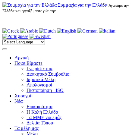
Συμμαχία για την Ελλάδα
Αγαπάμε την
Ελλάδα και εργαζόμαστε γι'αυτήν
Αρχική
Ποιοι Είμαστε
Γνωρίστε μας
Διοικητικό Συμβούλιο
Ιδρυτικά Μέλη
Απολογισμοί
Πιστοποίηση - ISO
Χορηγοί
Νέα
Επικαιρότητα
H Καλή Ελλάδα
Τα ΜΜΕ για εμάς
Δελτία Τύπου
Τα μέλη μας
Μέλη