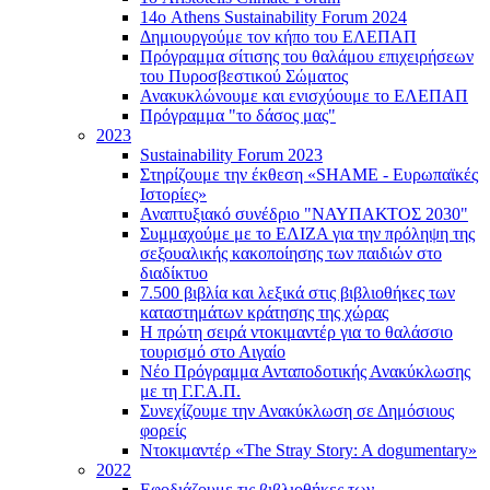
14ο Athens Sustainability Forum 2024
Δημιουργούμε τον κήπο του ΕΛΕΠΑΠ
Πρόγραμμα σίτισης του θαλάμου επιχειρήσεων
του Πυροσβεστικού Σώματος
Ανακυκλώνουμε και ενισχύουμε το ΕΛΕΠΑΠ
Πρόγραμμα "το δάσος μας"
2023
Sustainability Forum 2023
Στηρίζουμε την έκθεση «SHAME - Ευρωπαϊκές
Ιστορίες»
Αναπτυξιακό συνέδριο "ΝΑΥΠΑΚΤΟΣ 2030"
Συμμαχούμε με το ΕΛΙΖΑ για την πρόληψη της
σεξουαλικής κακοποίησης των παιδιών στο
διαδίκτυο
7.500 βιβλία και λεξικά στις βιβλιοθήκες των
καταστημάτων κράτησης της χώρας
Η πρώτη σειρά ντοκιμαντέρ για το θαλάσσιο
τουρισμό στο Αιγαίο
Νέο Πρόγραμμα Ανταποδοτικής Ανακύκλωσης
με τη Γ.Γ.Α.Π.
Συνεχίζουμε την Ανακύκλωση σε Δημόσιους
φορείς
Ντοκιμαντέρ «The Stray Story: A dogumentary»
2022
Εφοδιάζουμε τις βιβλιοθήκες των