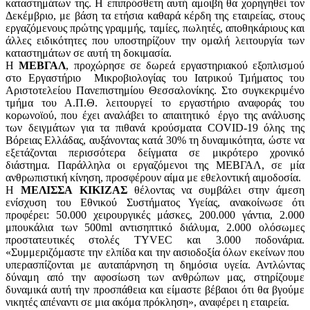
καταστημάτων της. Η επιπρόσθετη αυτή αμοιβή θα χορηγηθεί τον
Δεκέμβριο, με βάση τα ετήσια καθαρά κέρδη της εταιρείας, στους
εργαζόμενους πρώτης γραμμής, ταμίες, πωλητές, αποθηκάριους και
άλλες ειδικότητες που υποστηρίζουν την ομαλή λειτουργία των
καταστημάτων σε αυτή τη δοκιμασία.
Η
ΜΕΒΓΑΛ
, προχώρησε σε δωρεά εργαστηριακού εξοπλισμού
στο Εργαστήριο Μικροβιολογίας του Ιατρικού Τμήματος του
Αριστοτελείου Πανεπιστημίου Θεσσαλονίκης. Στο συγκεκριμένο
τμήμα του Α.Π.Θ. λειτουργεί το εργαστήριο αναφοράς του
κορωνοϊού, που έχει αναλάβει το απαιτητικό έργο της ανάλυσης
των δειγμάτων για τα πιθανά κρούσματα COVID-19 όλης της
Βόρειας Ελλάδας, αυξάνοντας κατά 30% τη δυναμικότητα, ώστε να
εξετάζονται περισσότερα δείγματα σε μικρότερο χρονικό
διάστημα. Παράλληλα οι εργαζόμενοι της ΜΕΒΓΑΛ, σε μία
ανθρωπιστική κίνηση, προσφέρουν αίμα με εθελοντική αιμοδοσία.
Η
ΜΕΛΙΣΣΑ ΚΙΚΙΖΑΣ
θέλοντας να συμβάλει στην άμεση
ενίσχυση του Εθνικού Συστήματος Υγείας, ανακοίνωσε ότι
προφέρει: 50.000 χειρουργικές μάσκες, 200.000 γάντια, 2.000
μπουκάλια των 500ml αντισηπτικό διάλυμα, 2.000 ολόσωμες
προστατευτικές στολές TYVEC και 3.000 ποδονάρια.
«Συμμεριζόμαστε την ελπίδα και την αισιοδοξία όλων εκείνων που
υπερασπίζονται με αυταπάρνηση τη δημόσια υγεία. Αντλώντας
δύναμη από την αφοσίωση των ανθρώπων μας, στηρίζουμε
δυναμικά αυτή την προσπάθεια και είμαστε βέβαιοι ότι θα βγούμε
νικητές απέναντι σε μια ακόμα πρόκληση», αναφέρει η εταιρεία.