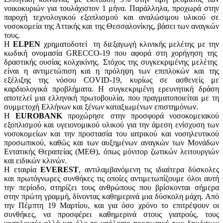
νοικοκυριών για τουλάχιστον 1 μήνα. Παράλληλα, προχωρά στην
παροχή τεχνολογικού εξοπλισμού και αναλώσιμου υλικού σε
νοσοκομεία της Αττικής και της Θεσσαλονίκης, βάσει των αναγκών
τους.
Η
ELPEN
χρηματοδοτεί τη διεξαγωγή κλινικής μελέτης με την
κωδική ονομασία GRECCO-19 που αφορά στη χορήγηση της
δραστικής ουσίας κολχικίνης. Στόχος της συγκεκριμένης μελέτης
είναι η αντιμετώπιση και η πρόληψη των επιπλοκών και της
εξέλιξης της νόσου COVID-19, κυρίως σε ασθενείς με
καρδιολογικά προβλήματα. Η συγκεκριμένη ερευνητική δράση
αποτελεί μια ελληνική πρωτοβουλία, που πραγματοποιείται με τη
συμμετοχή Ελλήνων και ξένων καταξιωμένων επιστημόνων.
Η
EUROBANK
προχώρησε στην προσφορά νοσοκομειακού
εξοπλισμού και υγειονομικού υλικού για την άμεση ενίσχυση των
νοσοκομείων και την προστασία του ιατρικού και νοσηλευτικού
προσωπικού, καθώς και των αυξημένων αναγκών των Μονάδων
Εντατικής Θεραπείας (ΜΕΘ), όπως μόνιτορ ζωτικών λειτουργιών
και ειδικών κλινών.
Η εταιρία
EVEREST
, αντιλαμβανόμενη τις ιδιαίτερα δύσκολες
και πρωτόγνωρες συνθήκες τις οποίες αντιμετωπίζουμε όλοι αυτή
την περίοδο, στηρίζει τους ανθρώπους που βρίσκονται σήμερα
στην πρώτη γραμμή, δίνοντας καθημερινά μια δύσκολη μάχη. Από
την Πέμπτη 19 Μαρτίου, και για όσο χρόνο το επιτρέψουν οι
συνθήκες, να προσφέρει καθημερινά στους γιατρούς, τους