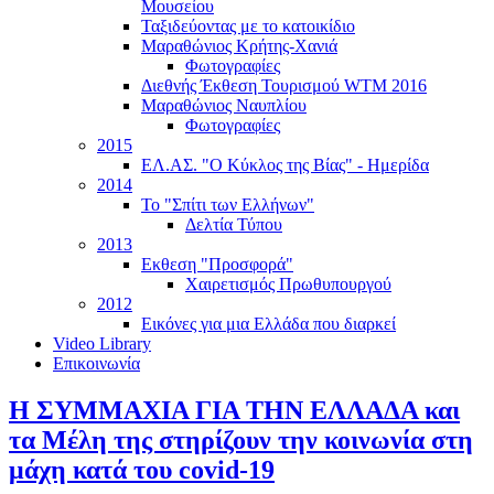
Μουσείου
Ταξιδεύοντας με το κατοικίδιο
Μαραθώνιος Κρήτης-Χανιά
Φωτογραφίες
Διεθνής Έκθεση Τουρισμού WTM 2016
Μαραθώνιος Ναυπλίου
Φωτογραφίες
2015
ΕΛ.ΑΣ. "Ο Κύκλος της Βίας" - Ημερίδα
2014
Το "Σπίτι των Ελλήνων"
Δελτία Τύπου
2013
Εκθεση "Προσφορά"
Χαιρετισμός Πρωθυπουργού
2012
Εικόνες για μια Ελλάδα που διαρκεί
Video Library
Επικοινωνία
Η ΣΥΜΜΑΧΙΑ ΓΙΑ ΤΗΝ ΕΛΛΑΔΑ και
τα Μέλη της στηρίζουν την κοινωνία στη
μάχη κατά του covid-19