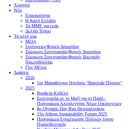
Χορηγοί
Νέα
Επικαιρότητα
H Καλή Ελλάδα
Τα ΜΜΕ για εμάς
Δελτία Τύπου
Τα μέλη μας
Μέλη
Συνέργειες/Φορείς Δημοσίου
Σύμφωνο Συνεργασίας/Φορείς Δημοσίου
Σύμφωνο Συνεργασίας/Φορείς Ιδιωτικής
Πρωτοβουλίας
Γίνε Μέλος
Δράσεις
2026
1ος Μαραθώνιος Ηπείρου "Βασιλιάς Πύρρος"
2025
Βραβεία Κυβέλη
Συνεργασία με το Μαζί για το Παιδί -
Πρόγραμμα Αλληλεγγύης Νέων Οικογενειών
8ο Olympic Day Run Θεσσαλονίκης
15ο Athens Sustainability Forum 2025
Πρόγραμμα Ενημέρωσης Πολιτών έργου
Πυροσβεστικής