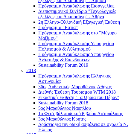
εξελίξεις και Δικαιοσύνη" - Λάρισα
Πρόγραμμα Ανακύκλωσης Εισαγγελίας
Διεπιστημονικό Συνέδριο "Τεχνολογικές
εξελίξεις και Δικαιοσύνη" - Αθήνα
2η Ελληνο-Ολλανδική Εξαγωγική Έκθεση
Πρόγραμμα "Εστία"
Πρόγραμμα Ανακύκλωσης στο "Μέγαρο
Μαξίμου"
Πρόγραμμα Ανακύκλωσης Υπουργείου
Πολιτισμού & Αθλητισμού
Πρόγραμμα Ανακύκλωσης Υπουργείου
Ανάπτυξης & Επενδύσεων
Sustainability Forum 2019
2018
Πρόγραμμα Ανακύκλωσης Ελληνικής
Αστυνομίας
36ος Αυθεντικός Μαραθώνιος Αθήνας
Διεθνής Έκθεση Τουρισμού WTM 2018
Εικαστική Έκθεση "Τα Ωραία του Πέραν"
Sustainability Forum 2018
5ος Μαραθώνιος Ναυπλίου
1ο Φεστιβάλ παιδικού βιβλίου Αστυπάλαιας
3ος Μαραθώνιος Κρήτης
Δράσεις για την οδική ασφάλεια σε σχολεία Ν.
Ηλείας