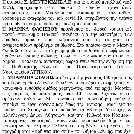
Η εταιρεία
Σ. ΜΕΝΤΕΚΙΔΗΣ Α.Ε.
και το φυσικό μεταλλικό νερό
ΣΕΛΙ, προχώρησε στη δωρεά 2 ειδικών μηχανημάτων
αναρρόφησης στο Μποδοσάκειο νοσοκομείο Πτολεμαΐδας,
νοσοκομείο αναφοράς του ιού covid-19, στηρίζοντας την τιτάνια
προσπάθεια αντιμετώπισης της πανδημίας του ιού.
Η
ΜΑΡΙΝΑ ΦΛΟΙΣΒΟΥ
προχώρησε σε δωρεά χρηματικού
ποσού στον Δήμο Παλαιού Φαλήρου για την υποστήριξη των
ευπαθών ομάδων που πλήττονται από τη φτώχεια και
αντιμετωπίζουν πρόβλημα επιβίωσης. Στο πλαίσιο αυτό η Μαρίνα
Φλοίσβου συνεισέφερε στην προμήθεια και διανομή τροφίμων και
προϊόντων βασικής ανάγκης, μέσω του κοινωνικού συσσιτίου του
Δήμου. Παράλληλα, αντίστοιχη δωρεά έγινε για την ενίσχυση της
Γ’ Παιδιατρικής Κλινικής του Πανεπιστημιακού Γενικού
Νοσοκομείου ΑΤΤΙΚΟΝ.
Η
ΜΠΑΡΜΠΑ ΣΤΑΘΗΣ
σιτίζει για 2 μήνες τους 140 τροφίμους
του Γηροκομείου Αθηνών. Επιπλέον, προσφέρει τη στήριξή της σε
κοινωνικά ευπαθείς ομάδες χορηγώντας, από τις αρχές Μαρτίου
έως σήμερα, περισσότερους από 10 τόνους λαχανικών και
φρέσκων σαλατών. Με συνέπεια και συναίσθηση ευθύνης,
στηρίζει το έργο οργανισμών όπως της Ένωσης «Μαζί για το
παιδί», «το Χαμόγελο του παιδιού», το «Κέντρο Υποδοχής &
Αλληλεγγύης Δήμου Αθηναίων» και την «Κιβωτό του Κόσμου».
Ταυτόχρονα, υποστηρίζει κοινωνικά παντοπωλεία δήμων και
κοινοτήτων σε όλη την Ελλάδα και συμβάλλει στη δράση του
προγράμματος «Βοήθεια στο σπίτι» του Δήμου Ξάνθης, που έχει