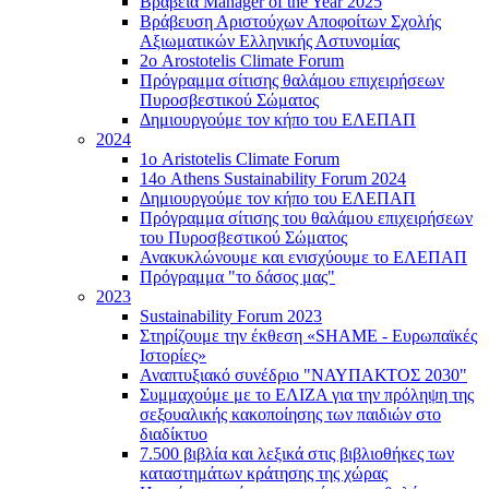
Βραβεία Manager of the Year 2025
Βράβευση Αριστούχων Αποφοίτων Σχολής
Αξιωματικών Ελληνικής Αστυνομίας
2ο Arostotelis Climate Forum
Πρόγραμμα σίτισης θαλάμου επιχειρήσεων
Πυροσβεστικού Σώματος
Δημιουργούμε τον κήπο του ΕΛΕΠΑΠ
2024
1ο Aristotelis Climate Forum
14ο Athens Sustainability Forum 2024
Δημιουργούμε τον κήπο του ΕΛΕΠΑΠ
Πρόγραμμα σίτισης του θαλάμου επιχειρήσεων
του Πυροσβεστικού Σώματος
Ανακυκλώνουμε και ενισχύουμε το ΕΛΕΠΑΠ
Πρόγραμμα "το δάσος μας"
2023
Sustainability Forum 2023
Στηρίζουμε την έκθεση «SHAME - Ευρωπαϊκές
Ιστορίες»
Αναπτυξιακό συνέδριο "ΝΑΥΠΑΚΤΟΣ 2030"
Συμμαχούμε με το ΕΛΙΖΑ για την πρόληψη της
σεξουαλικής κακοποίησης των παιδιών στο
διαδίκτυο
7.500 βιβλία και λεξικά στις βιβλιοθήκες των
καταστημάτων κράτησης της χώρας