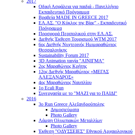
2017
Οδική Ασφάλεια για παιδιά - Πανελλήνιο
Εκπαιδευτικό Πρόγραμμα
Βραβεία MADE IN GREECE 2017
ΕΛ.ΑΣ. "Ο Κύκλος της Βίας" - Εκπαιδευτικό
Πρόγραμμα
Προσφορά Περιπολικού στην ΕΛ.ΑΣ.
Διεθνής Έκθεση Τουρισμού WTM 2017
6ος Διεθνής Νυχτερινός Ημιμαραθώνιος
Θεσσαλονίκης
Sustainability Forum 2017
3D Animation ταινία "ΑΙΝΙΓΜΑ"
2ος Μαραθώνιος Κρήτης
12ος Διεθνής Μαραθώνιος «ΜΕΓΑΣ
ΑΛΕΞΑΝΔΡΟΣ»
4ος Μαραθώνιος Ναυπλίου
1ο Ecali Run
Συνεργασία με το "ΜΑΖΙ για το ΠΑΙΔΙ"
2016
3ο Run Greece Αλεξανδρούπολης
Δημοσιεύματα
Photo Gallery
Λάμψη Ολυμπιακών Μεταλλίων
Photo Gallery
Έκθεση "ΟΔΥΣΣΕΙΕΣ" Εθνικού Αρχαιολογικού