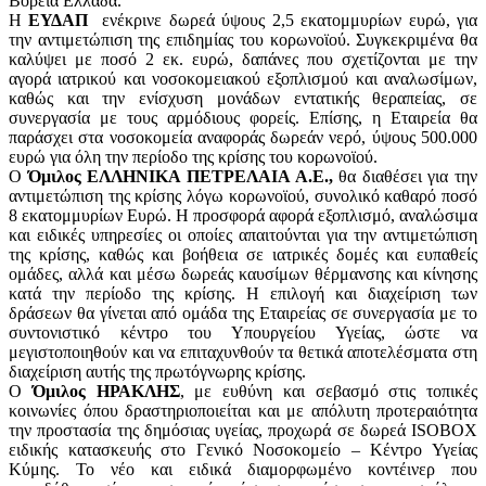
Βόρεια Ελλάδα.
Η
ΕΥΔΑΠ
ενέκρινε δωρεά ύψους 2,5 εκατομμυρίων ευρώ, για
την αντιμετώπιση της επιδημίας του κορωνοϊού. Συγκεκριμένα θα
καλύψει με ποσό 2 εκ. ευρώ, δαπάνες που σχετίζονται με την
αγορά ιατρικού και νοσοκομειακού εξοπλισμού και αναλωσίμων,
καθώς και την ενίσχυση μονάδων εντατικής θεραπείας, σε
συνεργασία με τους αρμόδιους φορείς. Επίσης, η Εταιρεία θα
παράσχει στα νοσοκομεία αναφοράς δωρεάν νερό, ύψους 500.000
ευρώ για όλη την περίοδο της κρίσης του κορωνοϊού.
Ο
Όμιλος ΕΛΛΗΝΙΚΑ ΠΕΤΡΕΛΑΙΑ Α.Ε.,
θα διαθέσει για την
αντιμετώπιση της κρίσης λόγω κορωνοϊού, συνολικό καθαρό ποσό
8 εκατομμυρίων Ευρώ. Η προσφορά αφορά εξοπλισμό, αναλώσιμα
και ειδικές υπηρεσίες οι οποίες απαιτούνται για την αντιμετώπιση
της κρίσης, καθώς και βοήθεια σε ιατρικές δομές και ευπαθείς
ομάδες, αλλά και μέσω δωρεάς καυσίμων θέρμανσης και κίνησης
κατά την περίοδο της κρίσης. Η επιλογή και διαχείριση των
δράσεων θα γίνεται από ομάδα της Εταιρείας σε συνεργασία με το
συντονιστικό κέντρο του Υπουργείου Υγείας, ώστε να
μεγιστοποιηθούν και να επιταχυνθούν τα θετικά αποτελέσματα στη
διαχείριση αυτής της πρωτόγνωρης κρίσης.
Ο
Όμιλος ΗΡΑΚΛΗΣ
, με ευθύνη και σεβασμό στις τοπικές
κοινωνίες όπου δραστηριοποιείται και με απόλυτη προτεραιότητα
την προστασία της δημόσιας υγείας, προχωρά σε δωρεά ISOBOX
ειδικής κατασκευής στο Γενικό Νοσοκομείο – Κέντρο Υγείας
Κύμης. Το νέο και ειδικά διαμορφωμένο κοντέινερ που