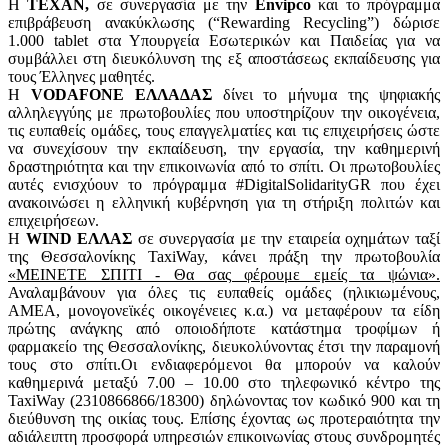
Η
TEXAN,
σε συνεργασία με την
Envipco
και το πρόγραμμα
επιβράβευση ανακύκλωσης (“Rewarding Recycling”) δώρισε
1.000 tablet στα Υπουργεία Εσωτερικών και Παιδείας για να
συμβάλλει στη διευκόλυνση της εξ αποστάσεως εκπαίδευσης για
τους Έλληνες μαθητές.
Η
VODAFONE ΕΛΛΑΔΑΣ
δίνει το μήνυμα της ψηφιακής
αλληλεγγύης με πρωτοβουλίες που υποστηρίζουν την οικογένεια,
τις ευπαθείς ομάδες, τους επαγγελματίες και τις επιχειρήσεις ώστε
να συνεχίσουν την εκπαίδευση, την εργασία, την καθημερινή
δραστηριότητα και την επικοινωνία από το σπίτι. Οι πρωτοβουλίες
αυτές ενισχύουν το πρόγραμμα #DigitalSolidarityGR που έχει
ανακοινώσει η ελληνική κυβέρνηση για τη στήριξη πολιτών και
επιχειρήσεων.
H
WIND ΕΛΛΑΣ
σε συνεργασία με την εταιρεία οχημάτων ταξί
της Θεσσαλονίκης TaxiWay, κάνει πράξη την πρωτοβουλία
«ΜΕΙΝΕΤΕ ΣΠΙΤΙ - Θα σας φέρουμε εμείς τα ψώνια».
Αναλαμβάνουν για όλες τις ευπαθείς ομάδες (ηλικιωμένους,
ΑΜΕΑ, μονογονεϊκές οικογένειες κ.α.) να μεταφέρουν τα είδη
πρώτης ανάγκης από οποιοδήποτε κατάστημα τροφίμων ή
φαρμακείο της Θεσσαλονίκης, διευκολύνοντας έτσι την παραμονή
τους στο σπίτι.Οι ενδιαφερόμενοι θα μπορούν να καλούν
καθημερινά μεταξύ 7.00 – 10.00 στο τηλεφωνικό κέντρο της
TaxiWay (2310866866/18300) δηλώνοντας τον κωδικό 900 και τη
διεύθυνση της οικίας τους. Επίσης έχοντας ως προτεραιότητα την
αδιάλειπτη προσφορά υπηρεσιών επικοινωνίας στους συνδρομητές