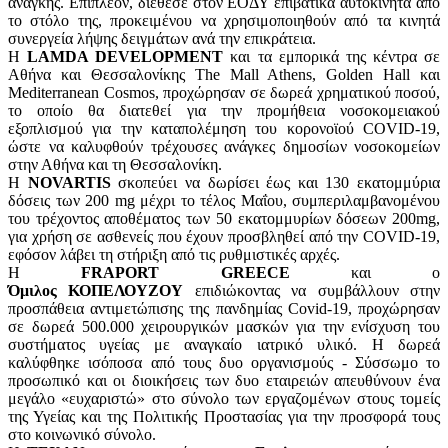
ανάγκης. Επιπλέον, διέθεσε στον ΕΟΔΥ επιβατικά αυτοκίνητα από
το στόλο της, προκειμένου να χρησιμοποιηθούν από τα κινητά
συνεργεία λήψης δειγμάτων ανά την επικράτεια.
Η
LAMDA DEVELOPMENT
και τα εμπορικά της κέντρα σε
Αθήνα και Θεσσαλονίκης The Mall Athens, Golden Hall και
Mediterranean Cosmos, προχώρησαν σε δωρεά χρηματικού ποσού,
το οποίο θα διατεθεί για την προμήθεια νοσοκομειακού
εξοπλισμού για την καταπολέμηση του κορονοϊού COVID-19,
ώστε να καλυφθούν τρέχουσες ανάγκες δημοσίων νοσοκομείων
στην Αθήνα και τη Θεσσαλονίκη.
Η
NOVARTIS
σκοπεύει να δωρίσει έως και 130 εκατομμύρια
δόσεις των 200 mg μέχρι το τέλος Μαΐου, συμπεριλαμβανομένου
του τρέχοντος αποθέματος των 50 εκατομμυρίων δόσεων 200mg,
για χρήση σε ασθενείς που έχουν προσβληθεί από την COVID-19,
εφόσον λάβει τη στήριξη από τις ρυθμιστικές αρχές.
H
FRAPORT GREECE
και ο
Όμιλος ΚΟΠΕΛΟΥΖΟΥ
επιδιώκοντας να συμβάλλουν στην
προσπάθεια αντιμετώπισης της πανδημίας Covid-19, προχώρησαν
σε δωρεά 500.000 χειρουργικών μασκών για την ενίσχυση του
συστήματος υγείας με αναγκαίο ιατρικό υλικό. Η δωρεά
καλύφθηκε ισόποσα από τους δυο οργανισμούς - Σύσσωμο το
προσωπικό και οι διοικήσεις των δυο εταιρειών απευθύνουν ένα
μεγάλο «ευχαριστώ» στο σύνολο των εργαζομένων στους τομείς
της Υγείας και της Πολιτικής Προστασίας για την προσφορά τους
στο κοινωνικό σύνολο.