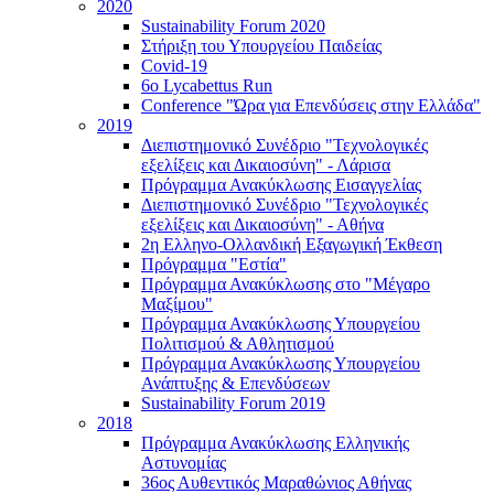
2020
Sustainability Forum 2020
Στήριξη του Υπουργείου Παιδείας
Covid-19
6ο Lycabettus Run
Conference "Ώρα για Επενδύσεις στην Ελλάδα"
2019
Διεπιστημονικό Συνέδριο "Τεχνολογικές
εξελίξεις και Δικαιοσύνη" - Λάρισα
Πρόγραμμα Ανακύκλωσης Εισαγγελίας
Διεπιστημονικό Συνέδριο "Τεχνολογικές
εξελίξεις και Δικαιοσύνη" - Αθήνα
2η Ελληνο-Ολλανδική Εξαγωγική Έκθεση
Πρόγραμμα "Εστία"
Πρόγραμμα Ανακύκλωσης στο "Μέγαρο
Μαξίμου"
Πρόγραμμα Ανακύκλωσης Υπουργείου
Πολιτισμού & Αθλητισμού
Πρόγραμμα Ανακύκλωσης Υπουργείου
Ανάπτυξης & Επενδύσεων
Sustainability Forum 2019
2018
Πρόγραμμα Ανακύκλωσης Ελληνικής
Αστυνομίας
36ος Αυθεντικός Μαραθώνιος Αθήνας