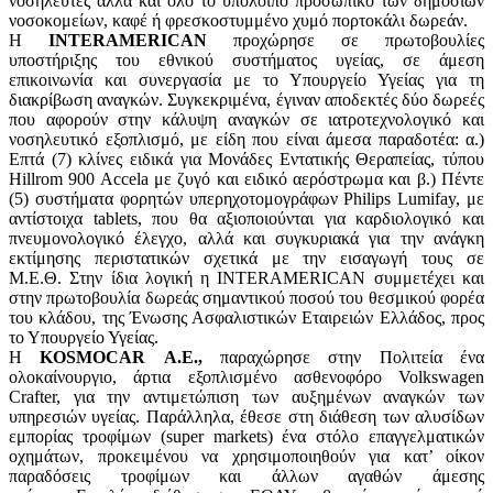
νοσηλευτές αλλά και όλο το υπόλοιπο προσωπικό των δημόσιων
νοσοκομείων, καφέ ή φρεσκοστυμμένο χυμό πορτοκάλι δωρεάν.
Η
INTERAMERICAN
προχώρησε σε πρωτοβουλίες
υποστήριξης του εθνικού συστήματος υγείας, σε άμεση
επικοινωνία και συνεργασία με το Υπουργείο Υγείας για τη
διακρίβωση αναγκών. Συγκεκριμένα, έγιναν αποδεκτές δύο δωρεές
που αφορούν στην κάλυψη αναγκών σε ιατροτεχνολογικό και
νοσηλευτικό εξοπλισμό, με είδη που είναι άμεσα παραδοτέα: α.)
Επτά (7) κλίνες ειδικά για Μονάδες Εντατικής Θεραπείας, τύπου
Hillrom 900 Accela με ζυγό και ειδικό αερόστρωμα και β.) Πέντε
(5) συστήματα φορητών υπερηχοτομογράφων Philips Lumifay, με
αντίστοιχα tablets, που θα αξιοποιούνται για καρδιολογικό και
πνευμονολογικό έλεγχο, αλλά και συγκυριακά για την ανάγκη
εκτίμησης περιστατικών σχετικά με την εισαγωγή τους σε
Μ.Ε.Θ. Στην ίδια λογική η INTERAMERICAN συμμετέχει και
στην πρωτοβουλία δωρεάς σημαντικού ποσού του θεσμικού φορέα
του κλάδου, της Ένωσης Ασφαλιστικών Εταιρειών Ελλάδος, προς
το Υπουργείο Υγείας.
Η
KOSMOCAR Α.Ε.,
παραχώρησε στην Πολιτεία ένα
ολοκαίνουργιο, άρτια εξοπλισμένο ασθενοφόρο Volkswagen
Crafter, για την αντιμετώπιση των αυξημένων αναγκών των
υπηρεσιών υγείας. Παράλληλα, έθεσε στη διάθεση των αλυσίδων
εμπορίας τροφίμων (super markets) ένα στόλο επαγγελματικών
οχημάτων, προκειμένου να χρησιμοποιηθούν για κατ’ οίκον
παραδόσεις τροφίμων και άλλων αγαθών άμεσης