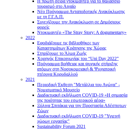
Η πρώτη σειρά ντοκιμαντέρ για το θαλάσσιο
τουρισμό στο Αιγαίο
Νέο Πρόγραμμα Ανταποδοτικής Ανακύκλωσης
με τη Γ.Γ.Α.Π.
Συνεχίζουμε την Ανακύκλωση σε Δημόσιους
φορείς
Ντοκιμαντέρ «The Stray Story: A dogumentary»
2022
Εφοδιάζουμε τις βιβλιοθήκες των
Καταστημάτων Κράτησης της Χώρας
Στηρίζουμε το Άλμα Ζωής
Χορηγός Επικοινωνίας του “Uni Day 2022”
Πρόγραμμα βοήθειας και ψυχικής στήριξης
ατόμων στη Νοσοκομειακή & Ψυχιατρική
πτέρυγα Κορυδαλλού
2021
Περιοδική Έκθεση "Μετάλλια του Αγώνα" -
Νομισματικό Μουσείο
Διαδικτυακή εκδήλωση COVID-19 «Η σημασία
της ποιότητας του εσωτερικού αέρα»
Ξύλινα Σπιτάκια για την Προστασία Αδέσποτων
Ζώων
Διαδικτυακή εκδήλωση COVID-19 "Υγιεινή
χώρων εργασίας"
Sustainability Forum 2021