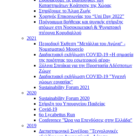
Καταστημάτων Κράτησης της Χώρας
Στηρίζουμε το Άλμα Ζωής
Χορηγός Επικοινωνίας του “Uni Day 2022”
Πρόγραμμα βοήθειας και ψυχικής στήριξης
ατόμων στη Νοσοκομειακή & Ψυχιατρική
πτέρυγα Κορυδαλλού
2021
Περιοδική Έκθεση "Μετάλλια του Αγώνα" -
Νομισματικό Μουσείο
Διαδικτυακή εκδήλωση COVID-19 «Η σημασία
της ποιότητας του εσωτερικού αέρα»
Ξύλινα Σπιτάκια για την Προστασία Αδέσποτων
Ζώων
Διαδικτυακή εκδήλωση COVID-19 "Υγιεινή
χώρων εργασίας"
Sustainability Forum 2021
2020
Sustainability Forum 2020
Στήριξη του Υπουργείου Παιδείας
Covid-19
6ο Lycabettus Run
Conference "Ώρα για Επενδύσεις στην Ελλάδα"
2019
Διεπιστημονικό Συνέδριο "Τεχνολογικές