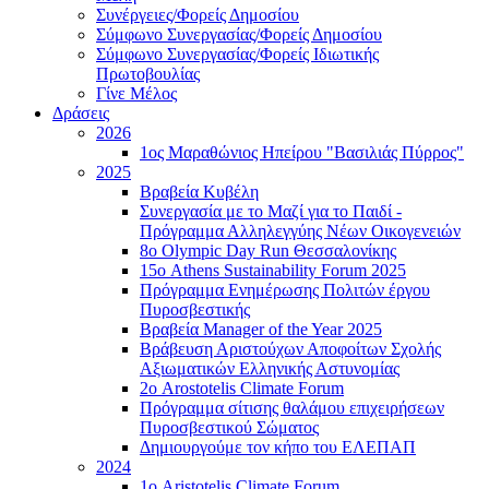
Συνέργειες/Φορείς Δημοσίου
Σύμφωνο Συνεργασίας/Φορείς Δημοσίου
Σύμφωνο Συνεργασίας/Φορείς Ιδιωτικής
Πρωτοβουλίας
Γίνε Μέλος
Δράσεις
2026
1ος Μαραθώνιος Ηπείρου "Βασιλιάς Πύρρος"
2025
Βραβεία Κυβέλη
Συνεργασία με το Μαζί για το Παιδί -
Πρόγραμμα Αλληλεγγύης Νέων Οικογενειών
8ο Olympic Day Run Θεσσαλονίκης
15ο Athens Sustainability Forum 2025
Πρόγραμμα Ενημέρωσης Πολιτών έργου
Πυροσβεστικής
Βραβεία Manager of the Year 2025
Βράβευση Αριστούχων Αποφοίτων Σχολής
Αξιωματικών Ελληνικής Αστυνομίας
2ο Arostotelis Climate Forum
Πρόγραμμα σίτισης θαλάμου επιχειρήσεων
Πυροσβεστικού Σώματος
Δημιουργούμε τον κήπο του ΕΛΕΠΑΠ
2024
1ο Aristotelis Climate Forum