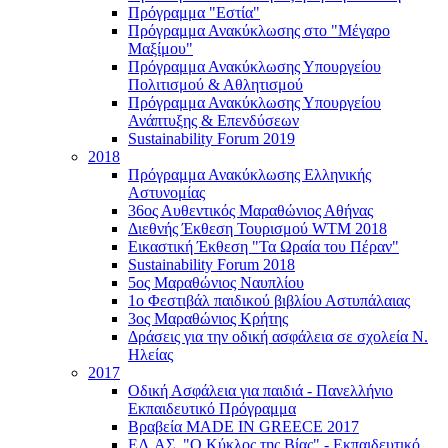
Πρόγραμμα "Εστία"
Πρόγραμμα Ανακύκλωσης στο "Μέγαρο
Μαξίμου"
Πρόγραμμα Ανακύκλωσης Υπουργείου
Πολιτισμού & Αθλητισμού
Πρόγραμμα Ανακύκλωσης Υπουργείου
Ανάπτυξης & Επενδύσεων
Sustainability Forum 2019
2018
Πρόγραμμα Ανακύκλωσης Ελληνικής
Αστυνομίας
36ος Αυθεντικός Μαραθώνιος Αθήνας
Διεθνής Έκθεση Τουρισμού WTM 2018
Εικαστική Έκθεση "Τα Ωραία του Πέραν"
Sustainability Forum 2018
5ος Μαραθώνιος Ναυπλίου
1ο Φεστιβάλ παιδικού βιβλίου Αστυπάλαιας
3ος Μαραθώνιος Κρήτης
Δράσεις για την οδική ασφάλεια σε σχολεία Ν.
Ηλείας
2017
Οδική Ασφάλεια για παιδιά - Πανελλήνιο
Εκπαιδευτικό Πρόγραμμα
Βραβεία MADE IN GREECE 2017
ΕΛ.ΑΣ. "Ο Κύκλος της Βίας" - Εκπαιδευτικό