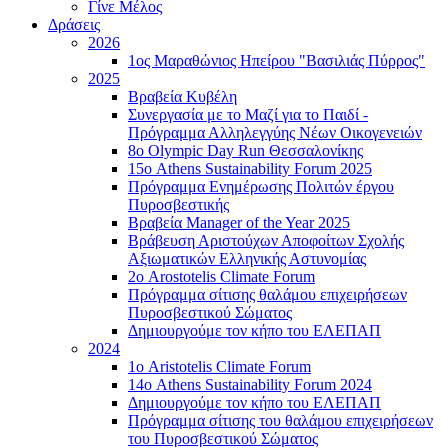
Γίνε Μέλος
Δράσεις
2026
1ος Μαραθώνιος Ηπείρου "Βασιλιάς Πύρρος"
2025
Βραβεία Κυβέλη
Συνεργασία με το Μαζί για το Παιδί -
Πρόγραμμα Αλληλεγγύης Νέων Οικογενειών
8ο Olympic Day Run Θεσσαλονίκης
15ο Athens Sustainability Forum 2025
Πρόγραμμα Ενημέρωσης Πολιτών έργου
Πυροσβεστικής
Βραβεία Manager of the Year 2025
Βράβευση Αριστούχων Αποφοίτων Σχολής
Αξιωματικών Ελληνικής Αστυνομίας
2ο Arostotelis Climate Forum
Πρόγραμμα σίτισης θαλάμου επιχειρήσεων
Πυροσβεστικού Σώματος
Δημιουργούμε τον κήπο του ΕΛΕΠΑΠ
2024
1ο Aristotelis Climate Forum
14ο Athens Sustainability Forum 2024
Δημιουργούμε τον κήπο του ΕΛΕΠΑΠ
Πρόγραμμα σίτισης του θαλάμου επιχειρήσεων
του Πυροσβεστικού Σώματος