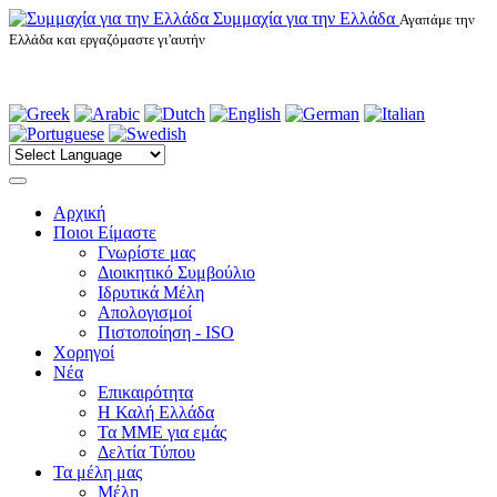
Συμμαχία για την Ελλάδα
Αγαπάμε την
Ελλάδα και εργαζόμαστε γι'αυτήν
Αρχική
Ποιοι Είμαστε
Γνωρίστε μας
Διοικητικό Συμβούλιο
Ιδρυτικά Μέλη
Απολογισμοί
Πιστοποίηση - ISO
Χορηγοί
Νέα
Επικαιρότητα
H Καλή Ελλάδα
Τα ΜΜΕ για εμάς
Δελτία Τύπου
Τα μέλη μας
Μέλη