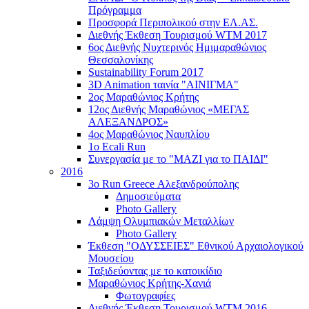
Πρόγραμμα
Προσφορά Περιπολικού στην ΕΛ.ΑΣ.
Διεθνής Έκθεση Τουρισμού WTM 2017
6ος Διεθνής Νυχτερινός Ημιμαραθώνιος
Θεσσαλονίκης
Sustainability Forum 2017
3D Animation ταινία "ΑΙΝΙΓΜΑ"
2ος Μαραθώνιος Κρήτης
12ος Διεθνής Μαραθώνιος «ΜΕΓΑΣ
ΑΛΕΞΑΝΔΡΟΣ»
4ος Μαραθώνιος Ναυπλίου
1ο Ecali Run
Συνεργασία με το "ΜΑΖΙ για το ΠΑΙΔΙ"
2016
3ο Run Greece Αλεξανδρούπολης
Δημοσιεύματα
Photo Gallery
Λάμψη Ολυμπιακών Μεταλλίων
Photo Gallery
Έκθεση "ΟΔΥΣΣΕΙΕΣ" Εθνικού Αρχαιολογικού
Μουσείου
Ταξιδεύοντας με το κατοικίδιο
Μαραθώνιος Κρήτης-Χανιά
Φωτογραφίες
Διεθνής Έκθεση Τουρισμού WTM 2016