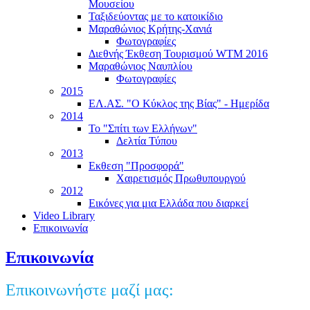
Μουσείου
Ταξιδεύοντας με το κατοικίδιο
Μαραθώνιος Κρήτης-Χανιά
Φωτογραφίες
Διεθνής Έκθεση Τουρισμού WTM 2016
Μαραθώνιος Ναυπλίου
Φωτογραφίες
2015
ΕΛ.ΑΣ. "Ο Κύκλος της Βίας" - Ημερίδα
2014
Το "Σπίτι των Ελλήνων"
Δελτία Τύπου
2013
Εκθεση "Προσφορά"
Χαιρετισμός Πρωθυπουργού
2012
Εικόνες για μια Ελλάδα που διαρκεί
Video Library
Επικοινωνία
Επικοινωνία
Επικοινωνήστε μαζί μας: