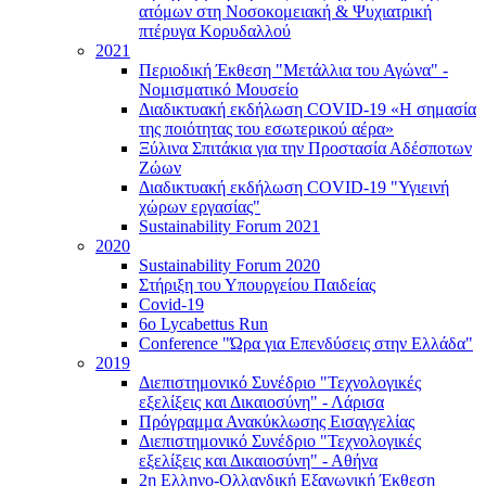
ατόμων στη Νοσοκομειακή & Ψυχιατρική
πτέρυγα Κορυδαλλού
2021
Περιοδική Έκθεση "Μετάλλια του Αγώνα" -
Νομισματικό Μουσείο
Διαδικτυακή εκδήλωση COVID-19 «Η σημασία
της ποιότητας του εσωτερικού αέρα»
Ξύλινα Σπιτάκια για την Προστασία Αδέσποτων
Ζώων
Διαδικτυακή εκδήλωση COVID-19 "Υγιεινή
χώρων εργασίας"
Sustainability Forum 2021
2020
Sustainability Forum 2020
Στήριξη του Υπουργείου Παιδείας
Covid-19
6ο Lycabettus Run
Conference "Ώρα για Επενδύσεις στην Ελλάδα"
2019
Διεπιστημονικό Συνέδριο "Τεχνολογικές
εξελίξεις και Δικαιοσύνη" - Λάρισα
Πρόγραμμα Ανακύκλωσης Εισαγγελίας
Διεπιστημονικό Συνέδριο "Τεχνολογικές
εξελίξεις και Δικαιοσύνη" - Αθήνα
2η Ελληνο-Ολλανδική Εξαγωγική Έκθεση