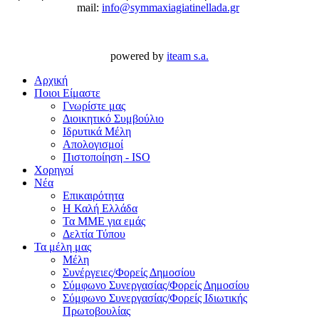
mail:
info@symmaxiagiatinellada.gr
powered by
iteam s.a.
Αρχική
Ποιοι Είμαστε
Γνωρίστε μας
Διοικητικό Συμβούλιο
Ιδρυτικά Μέλη
Απολογισμοί
Πιστοποίηση - ISO
Χορηγοί
Νέα
Επικαιρότητα
H Καλή Ελλάδα
Τα ΜΜΕ για εμάς
Δελτία Τύπου
Τα μέλη μας
Μέλη
Συνέργειες/Φορείς Δημοσίου
Σύμφωνο Συνεργασίας/Φορείς Δημοσίου
Σύμφωνο Συνεργασίας/Φορείς Ιδιωτικής
Πρωτοβουλίας