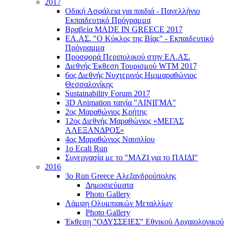
2017
Οδική Ασφάλεια για παιδιά - Πανελλήνιο
Εκπαιδευτικό Πρόγραμμα
Βραβεία MADE IN GREECE 2017
ΕΛ.ΑΣ. "Ο Κύκλος της Βίας" - Εκπαιδευτικό
Πρόγραμμα
Προσφορά Περιπολικού στην ΕΛ.ΑΣ.
Διεθνής Έκθεση Τουρισμού WTM 2017
6ος Διεθνής Νυχτερινός Ημιμαραθώνιος
Θεσσαλονίκης
Sustainability Forum 2017
3D Animation ταινία "ΑΙΝΙΓΜΑ"
2ος Μαραθώνιος Κρήτης
12ος Διεθνής Μαραθώνιος «ΜΕΓΑΣ
ΑΛΕΞΑΝΔΡΟΣ»
4ος Μαραθώνιος Ναυπλίου
1ο Ecali Run
Συνεργασία με το "ΜΑΖΙ για το ΠΑΙΔΙ"
2016
3ο Run Greece Αλεξανδρούπολης
Δημοσιεύματα
Photo Gallery
Λάμψη Ολυμπιακών Μεταλλίων
Photo Gallery
Έκθεση "ΟΔΥΣΣΕΙΕΣ" Εθνικού Αρχαιολογικού