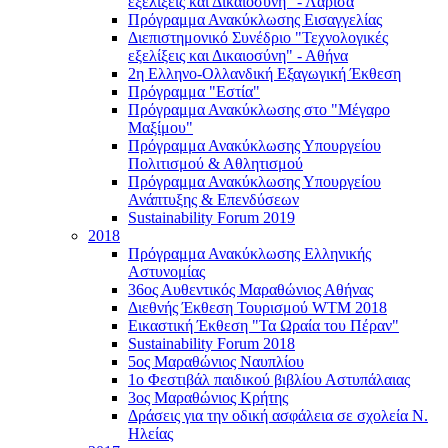
εξελίξεις και Δικαιοσύνη" - Λάρισα
Πρόγραμμα Ανακύκλωσης Εισαγγελίας
Διεπιστημονικό Συνέδριο "Τεχνολογικές
εξελίξεις και Δικαιοσύνη" - Αθήνα
2η Ελληνο-Ολλανδική Εξαγωγική Έκθεση
Πρόγραμμα "Εστία"
Πρόγραμμα Ανακύκλωσης στο "Μέγαρο
Μαξίμου"
Πρόγραμμα Ανακύκλωσης Υπουργείου
Πολιτισμού & Αθλητισμού
Πρόγραμμα Ανακύκλωσης Υπουργείου
Ανάπτυξης & Επενδύσεων
Sustainability Forum 2019
2018
Πρόγραμμα Ανακύκλωσης Ελληνικής
Αστυνομίας
36ος Αυθεντικός Μαραθώνιος Αθήνας
Διεθνής Έκθεση Τουρισμού WTM 2018
Εικαστική Έκθεση "Τα Ωραία του Πέραν"
Sustainability Forum 2018
5ος Μαραθώνιος Ναυπλίου
1ο Φεστιβάλ παιδικού βιβλίου Αστυπάλαιας
3ος Μαραθώνιος Κρήτης
Δράσεις για την οδική ασφάλεια σε σχολεία Ν.
Ηλείας