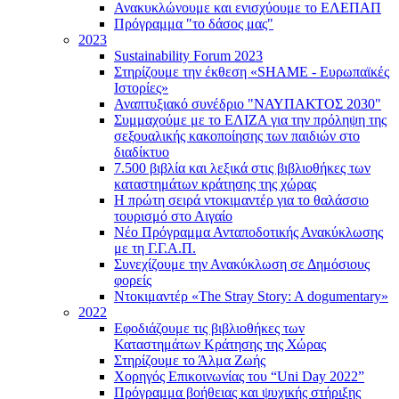
Ανακυκλώνουμε και ενισχύουμε το ΕΛΕΠΑΠ
Πρόγραμμα "το δάσος μας"
2023
Sustainability Forum 2023
Στηρίζουμε την έκθεση «SHAME - Ευρωπαϊκές
Ιστορίες»
Αναπτυξιακό συνέδριο "ΝΑΥΠΑΚΤΟΣ 2030"
Συμμαχούμε με το ΕΛΙΖΑ για την πρόληψη της
σεξουαλικής κακοποίησης των παιδιών στο
διαδίκτυο
7.500 βιβλία και λεξικά στις βιβλιοθήκες των
καταστημάτων κράτησης της χώρας
Η πρώτη σειρά ντοκιμαντέρ για το θαλάσσιο
τουρισμό στο Αιγαίο
Νέο Πρόγραμμα Ανταποδοτικής Ανακύκλωσης
με τη Γ.Γ.Α.Π.
Συνεχίζουμε την Ανακύκλωση σε Δημόσιους
φορείς
Ντοκιμαντέρ «The Stray Story: A dogumentary»
2022
Εφοδιάζουμε τις βιβλιοθήκες των
Καταστημάτων Κράτησης της Χώρας
Στηρίζουμε το Άλμα Ζωής
Χορηγός Επικοινωνίας του “Uni Day 2022”
Πρόγραμμα βοήθειας και ψυχικής στήριξης