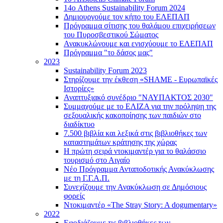
14ο Athens Sustainability Forum 2024
Δημιουργούμε τον κήπο του ΕΛΕΠΑΠ
Πρόγραμμα σίτισης του θαλάμου επιχειρήσεων
του Πυροσβεστικού Σώματος
Ανακυκλώνουμε και ενισχύουμε το ΕΛΕΠΑΠ
Πρόγραμμα "το δάσος μας"
2023
Sustainability Forum 2023
Στηρίζουμε την έκθεση «SHAME - Ευρωπαϊκές
Ιστορίες»
Αναπτυξιακό συνέδριο "ΝΑΥΠΑΚΤΟΣ 2030"
Συμμαχούμε με το ΕΛΙΖΑ για την πρόληψη της
σεξουαλικής κακοποίησης των παιδιών στο
διαδίκτυο
7.500 βιβλία και λεξικά στις βιβλιοθήκες των
καταστημάτων κράτησης της χώρας
Η πρώτη σειρά ντοκιμαντέρ για το θαλάσσιο
τουρισμό στο Αιγαίο
Νέο Πρόγραμμα Ανταποδοτικής Ανακύκλωσης
με τη Γ.Γ.Α.Π.
Συνεχίζουμε την Ανακύκλωση σε Δημόσιους
φορείς
Ντοκιμαντέρ «The Stray Story: A dogumentary»
2022
Εφοδιάζουμε τις βιβλιοθήκες των