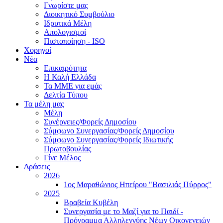
Γνωρίστε μας
Διοικητικό Συμβούλιο
Ιδρυτικά Μέλη
Απολογισμοί
Πιστοποίηση - ISO
Χορηγοί
Νέα
Επικαιρότητα
H Καλή Ελλάδα
Τα ΜΜΕ για εμάς
Δελτία Τύπου
Τα μέλη μας
Μέλη
Συνέργειες/Φορείς Δημοσίου
Σύμφωνο Συνεργασίας/Φορείς Δημοσίου
Σύμφωνο Συνεργασίας/Φορείς Ιδιωτικής
Πρωτοβουλίας
Γίνε Μέλος
Δράσεις
2026
1ος Μαραθώνιος Ηπείρου "Βασιλιάς Πύρρος"
2025
Βραβεία Κυβέλη
Συνεργασία με το Μαζί για το Παιδί -
Πρόγραμμα Αλληλεγγύης Νέων Οικογενειών