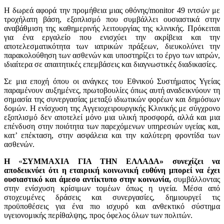
Η δωρεά αφορά την προμήθεια μιας οθόνης/monitor 49 ιντσών με
τροχήλατη βάση, εξοπλισμό που συμβάλλει ουσιαστικά στην
αναβάθμιση της καθημερινής λειτουργίας της κλινικής. Πρόκειται
για ένα εργαλείο που ενισχύει την ακρίβεια και την
αποτελεσματικότητα των ιατρικών πράξεων, διευκολύνει την
παρακολούθηση των ασθενών και υποστηρίζει το έργο των ιατρών,
ιδιαίτερα σε απαιτητικές επεμβάσεις και διαγνωστικές διαδικασίες.
Σε μια εποχή όπου οι ανάγκες του Εθνικού Συστήματος Υγείας
παραμένουν αυξημένες, πρωτοβουλίες όπως αυτή αναδεικνύουν τη
σημασία της συνεργασίας μεταξύ ιδιωτικών φορέων και δημόσιων
δομών. Η ενίσχυση της Αγγειοχειρουργικής Κλινικής με σύγχρονο
εξοπλισμό δεν αποτελεί μόνο μια υλική προσφορά, αλλά και μια
επένδυση στην ποιότητα των παρεχόμενων υπηρεσιών υγείας και,
κατ’ επέκταση, στην ασφάλεια και την καλύτερη φροντίδα των
ασθενών.
Η
«
ΣΥΜΜΑΧΙΑ ΓΙΑ ΤΗΝ ΕΛΛΑΔΑ»
συνεχίζει να
αποδεικνύει ότι η εταιρική κοινωνική ευθύνη μπορεί να έχει
ουσιαστικό και άμεσο αντίκτυπο στην κοινωνία,
συμβάλλοντας
στην ενίσχυση κρίσιμων τομέων όπως η υγεία. Μέσα από
στοχευμένες δράσεις και συνεργασίες, δημιουργεί τις
προϋποθέσεις για ένα πιο ισχυρό και ανθεκτικό σύστημα
υγειονομικής περίθαλψης, προς όφελος όλων των πολιτών.