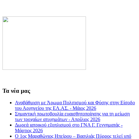
Τα νέα μας
Αναβάθμιση με Άρωμα Πολιτισμού και Φύσης στην Είσοδο
του Αρχηγείου της ΕΛ.ΑΣ. - Μάιος 2026
Σημαντική πρωτοβουλία ευαισθητοποίησης για τη μείωση
των τροχαίων ατυχημάτων - Απρίλιος 2026
Δωρεά ιατρικού εξοπλισμού στο ΓΝΑ Γ. Γεννηματάς -
Μάρτιος 2026
Ο 1ος Μαραθώνιος Ηπείρου – Βασιλιάς Πύρρος τελεί υπό