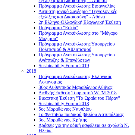
εξελίξεις και Δικαιοσύνη" - Λάρισα
Πρόγραμμα Ανακύκλωσης Εισαγγελίας
Διεπιστημονικό Συνέδριο "Τεχνολογικές
εξελίξεις και Δικαιοσύνη" - Αθήνα
2η Ελληνο-Ολλανδική Εξαγωγική Έκθεση
Πρόγραμμα "Εστία"
Πρόγραμμα Ανακύκλωσης στο "Μέγαρο
Μαξίμου"
Πρόγραμμα Ανακύκλωσης Υπουργείου
Πολιτισμού & Αθλητισμού
Πρόγραμμα Ανακύκλωσης Υπουργείου
Ανάπτυξης & Επενδύσεων
Sustainability Forum 2019
2018
Πρόγραμμα Ανακύκλωσης Ελληνικής
Αστυνομίας
36ος Αυθεντικός Μαραθώνιος Αθήνας
Διεθνής Έκθεση Τουρισμού WTM 2018
Εικαστική Έκθεση "Τα Ωραία του Πέραν"
Sustainability Forum 2018
5ος Μαραθώνιος Ναυπλίου
1ο Φεστιβάλ παιδικού βιβλίου Αστυπάλαιας
3ος Μαραθώνιος Κρήτης
Δράσεις για την οδική ασφάλεια σε σχολεία Ν.
Ηλείας