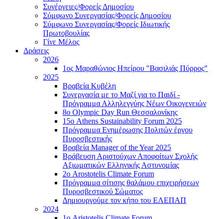
Συνέργειες/Φορείς Δημοσίου
Σύμφωνο Συνεργασίας/Φορείς Δημοσίου
Σύμφωνο Συνεργασίας/Φορείς Ιδιωτικής
Πρωτοβουλίας
Γίνε Μέλος
Δράσεις
2026
1ος Μαραθώνιος Ηπείρου "Βασιλιάς Πύρρος"
2025
Βραβεία Κυβέλη
Συνεργασία με το Μαζί για το Παιδί -
Πρόγραμμα Αλληλεγγύης Νέων Οικογενειών
8ο Olympic Day Run Θεσσαλονίκης
15ο Athens Sustainability Forum 2025
Πρόγραμμα Ενημέρωσης Πολιτών έργου
Πυροσβεστικής
Βραβεία Manager of the Year 2025
Βράβευση Αριστούχων Αποφοίτων Σχολής
Αξιωματικών Ελληνικής Αστυνομίας
2ο Arostotelis Climate Forum
Πρόγραμμα σίτισης θαλάμου επιχειρήσεων
Πυροσβεστικού Σώματος
Δημιουργούμε τον κήπο του ΕΛΕΠΑΠ
2024
1ο Aristotelis Climate Forum