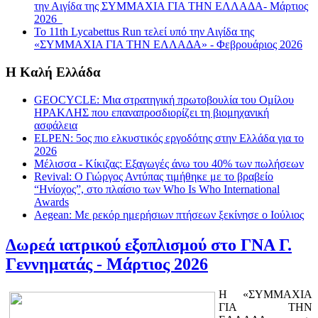
την Αιγίδα της ΣΥΜΜΑΧΙΑ ΓΙΑ ΤΗΝ ΕΛΛΑΔΑ- Μάρτιος
2026
Το 11th Lycabettus Run τελεί υπό την Αιγίδα της
«ΣΥΜΜΑΧΙΑ ΓΙΑ ΤΗΝ ΕΛΛΑΔΑ» - Φεβρουάριος 2026
Η Καλή Ελλάδα
GEOCYCLE: Μια στρατηγική πρωτοβουλία του Ομίλου
ΗΡΑΚΛΗΣ που επαναπροσδιορίζει τη βιομηχανική
ασφάλεια
ΕLPEN: 5ος πιο ελκυστικός εργοδότης στην Ελλάδα για το
2026
Μέλισσα - Κίκιζας: Εξαγωγές άνω του 40% των πωλήσεων
Revival: Ο Γιώργος Αντύπας τιμήθηκε με το βραβείο
“Ηνίοχος”, στο πλαίσιο των Who Is Who International
Awards
Aegean: Με ρεκόρ ημερήσιων πτήσεων ξεκίνησε ο Ιούλιος
Δωρεά ιατρικού εξοπλισμού στο ΓΝΑ Γ.
Γεννηματάς - Μάρτιος 2026
Η «ΣΥΜΜΑΧΙΑ
ΓΙΑ ΤΗΝ