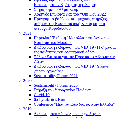
Καταστημάτων Κράτησης της Χώρας
Στηρίζουμε το Άλμα Ζωής
Χορηγός Επικοινωνίας του “Uni Day 2022”
Πρόγραμμα βοήθειας και ψυχικής στήριξης
ατόμων στη Νοσοκομειακή & Ψυχιατρική
πτέρυγα Κορυδαλλού
2021
Περιοδική Έκθεση "Μετάλλια του Αγώνα" -
Νομισματικό Μουσείο
Διαδικτυακή εκδήλωση COVID-19 «Η σημασία
της ποιότητας του εσωτερικού αέρα»
Ξύλινα Σπιτάκια για την Προστασία Αδέσποτων
Ζώων
Διαδικτυακή εκδήλωση COVID-19 "Υγιεινή
χώρων εργασίας"
Sustainability Forum 2021
2020
Sustainability Forum 2020
Στήριξη του Υπουργείου Παιδείας
Covid-19
6ο Lycabettus Run
Conference "Ώρα για Επενδύσεις στην Ελλάδα"
2019
Διεπιστημονικό Συνέδριο "Τεχνολογικές