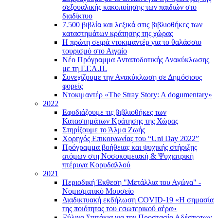
σεξουαλικής κακοποίησης των παιδιών στο
διαδίκτυο
7.500 βιβλία και λεξικά στις βιβλιοθήκες των
καταστημάτων κράτησης της χώρας
Η πρώτη σειρά ντοκιμαντέρ για το θαλάσσιο
τουρισμό στο Αιγαίο
Νέο Πρόγραμμα Ανταποδοτικής Ανακύκλωσης
με τη Γ.Γ.Α.Π.
Συνεχίζουμε την Ανακύκλωση σε Δημόσιους
φορείς
Ντοκιμαντέρ «The Stray Story: A dogumentary»
2022
Εφοδιάζουμε τις βιβλιοθήκες των
Καταστημάτων Κράτησης της Χώρας
Στηρίζουμε το Άλμα Ζωής
Χορηγός Επικοινωνίας του “Uni Day 2022”
Πρόγραμμα βοήθειας και ψυχικής στήριξης
ατόμων στη Νοσοκομειακή & Ψυχιατρική
πτέρυγα Κορυδαλλού
2021
Περιοδική Έκθεση "Μετάλλια του Αγώνα" -
Νομισματικό Μουσείο
Διαδικτυακή εκδήλωση COVID-19 «Η σημασία
της ποιότητας του εσωτερικού αέρα»
Ξύλινα Σπιτάκια για την Προστασία Αδέσποτων