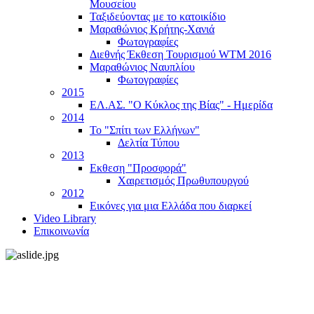
Μουσείου
Ταξιδεύοντας με το κατοικίδιο
Μαραθώνιος Κρήτης-Χανιά
Φωτογραφίες
Διεθνής Έκθεση Τουρισμού WTM 2016
Μαραθώνιος Ναυπλίου
Φωτογραφίες
2015
ΕΛ.ΑΣ. "Ο Κύκλος της Βίας" - Ημερίδα
2014
Το "Σπίτι των Ελλήνων"
Δελτία Τύπου
2013
Εκθεση "Προσφορά"
Χαιρετισμός Πρωθυπουργού
2012
Εικόνες για μια Ελλάδα που διαρκεί
Video Library
Επικοινωνία