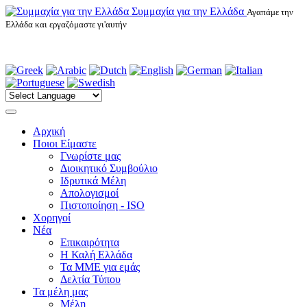
Συμμαχία για την Ελλάδα
Αγαπάμε την
Ελλάδα και εργαζόμαστε γι'αυτήν
Αρχική
Ποιοι Είμαστε
Γνωρίστε μας
Διοικητικό Συμβούλιο
Ιδρυτικά Μέλη
Απολογισμοί
Πιστοποίηση - ISO
Χορηγοί
Νέα
Επικαιρότητα
H Καλή Ελλάδα
Τα ΜΜΕ για εμάς
Δελτία Τύπου
Τα μέλη μας
Μέλη