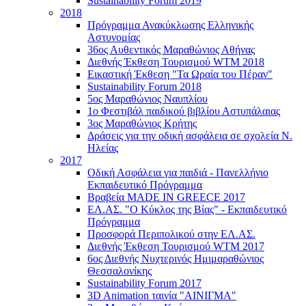
Sustainability Forum 2019
2018
Πρόγραμμα Ανακύκλωσης Ελληνικής
Αστυνομίας
36ος Αυθεντικός Μαραθώνιος Αθήνας
Διεθνής Έκθεση Τουρισμού WTM 2018
Εικαστική Έκθεση "Τα Ωραία του Πέραν"
Sustainability Forum 2018
5ος Μαραθώνιος Ναυπλίου
1ο Φεστιβάλ παιδικού βιβλίου Αστυπάλαιας
3ος Μαραθώνιος Κρήτης
Δράσεις για την οδική ασφάλεια σε σχολεία Ν.
Ηλείας
2017
Οδική Ασφάλεια για παιδιά - Πανελλήνιο
Εκπαιδευτικό Πρόγραμμα
Βραβεία MADE IN GREECE 2017
ΕΛ.ΑΣ. "Ο Κύκλος της Βίας" - Εκπαιδευτικό
Πρόγραμμα
Προσφορά Περιπολικού στην ΕΛ.ΑΣ.
Διεθνής Έκθεση Τουρισμού WTM 2017
6ος Διεθνής Νυχτερινός Ημιμαραθώνιος
Θεσσαλονίκης
Sustainability Forum 2017
3D Animation ταινία "ΑΙΝΙΓΜΑ"