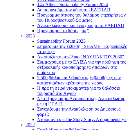
14ο Athens Sustainability Forum 2024
Δημιουργούμε τον κήπο του ΕΛΕΠΑΠ
Πρόγραμμα σίτισης του θαλάμου επιχειρήσεων
του Πυροσβεστικού Σώματος
Ανακυκλώνουμε και ενισχύουμε το ΕΛΕΠΑΠ
Πρόγραμμα "το δάσος μας"
2023
Sustainability Forum 2023
Στηρίζουμε την έκθεση «SHAME - Ευρωπαϊκές
Ιστορίες»
Αναπτυξιακό συνέδριο "ΝΑΥΠΑΚΤΟΣ 2030"
Συμμαχούμε με το ΕΛΙΖΑ για την πρόληψη της
σεξουαλικής κακοποίησης των παιδιών στο
διαδίκτυο
7.500 βιβλία και λεξικά στις βιβλιοθήκες των
καταστημάτων κράτησης της χώρας
Η πρώτη σειρά ντοκιμαντέρ για το θαλάσσιο
τουρισμό στο Αιγαίο
Νέο Πρόγραμμα Ανταποδοτικής Ανακύκλωσης
με τη Γ.Γ.Α.Π.
Συνεχίζουμε την Ανακύκλωση σε Δημόσιους
φορείς
Ντοκιμαντέρ «The Stray Story: A dogumentary»
2022
Εφοδιάζουμε τις βιβλιοθήκες των