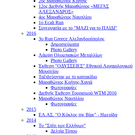
2ος Μαραθώνιος Κρήτης
12ος Διεθνής Μαραθώνιος «ΜΕΓΑΣ
ΑΛΕΞΑΝΔΡΟΣ»
4ος Μαραθώνιος Ναυπλίου
1ο Ecali Run
Συνεργασία με το "ΜΑΖΙ για το ΠΑΙΔΙ"
2016
3ο Run Greece Αλεξανδρούπολης
Δημοσιεύματα
Photo Gallery
Λάμψη Ολυμπιακών Μεταλλίων
Photo Gallery
Έκθεση "ΟΔΥΣΣΕΙΕΣ" Εθνικού Αρχαιολογικού
Μουσείου
Ταξιδεύοντας με το κατοικίδιο
Μαραθώνιος Κρήτης-Χανιά
Φωτογραφίες
Διεθνής Έκθεση Τουρισμού WTM 2016
Μαραθώνιος Ναυπλίου
Φωτογραφίες
2015
ΕΛ.ΑΣ. "Ο Κύκλος της Βίας" - Ημερίδα
2014
Το "Σπίτι των Ελλήνων"
Δελτία Τύπου