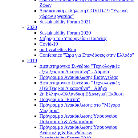
Ζώων
Διαδικτυακή εκδήλωση COVID-19 "Υγιεινή
χώρων εργασίας"
Sustainability Forum 2021
2020
Sustainability Forum 2020
Στήριξη του Υπουργείου Παιδείας
Covid-19
6ο Lycabettus Run
Conference "Ώρα για Επενδύσεις στην Ελλάδα"
2019
Διεπιστημονικό Συνέδριο "Τεχνολογικές
εξελίξεις και Δικαιοσύνη" - Λάρισα
Πρόγραμμα Ανακύκλωσης Εισαγγελίας
Διεπιστημονικό Συνέδριο "Τεχνολογικές
εξελίξεις και Δικαιοσύνη" - Αθήνα
2η Ελληνο-Ολλανδική Εξαγωγική Έκθεση
Πρόγραμμα "Εστία"
Πρόγραμμα Ανακύκλωσης στο "Μέγαρο
Μαξίμου"
Πρόγραμμα Ανακύκλωσης Υπουργείου
Πολιτισμού & Αθλητισμού
Πρόγραμμα Ανακύκλωσης Υπουργείου
Ανάπτυξης & Επενδύσεων