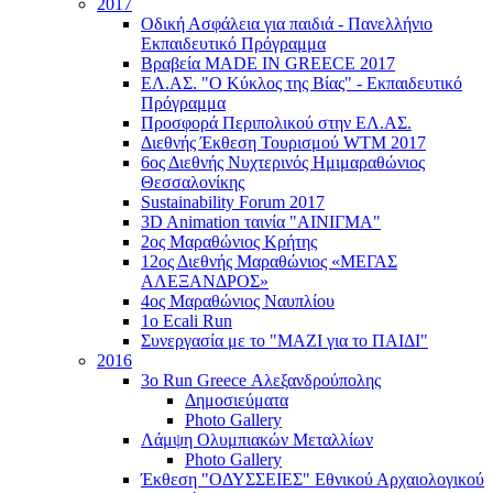
2017
Οδική Ασφάλεια για παιδιά - Πανελλήνιο
Εκπαιδευτικό Πρόγραμμα
Βραβεία MADE IN GREECE 2017
ΕΛ.ΑΣ. "Ο Κύκλος της Βίας" - Εκπαιδευτικό
Πρόγραμμα
Προσφορά Περιπολικού στην ΕΛ.ΑΣ.
Διεθνής Έκθεση Τουρισμού WTM 2017
6ος Διεθνής Νυχτερινός Ημιμαραθώνιος
Θεσσαλονίκης
Sustainability Forum 2017
3D Animation ταινία "ΑΙΝΙΓΜΑ"
2ος Μαραθώνιος Κρήτης
12ος Διεθνής Μαραθώνιος «ΜΕΓΑΣ
ΑΛΕΞΑΝΔΡΟΣ»
4ος Μαραθώνιος Ναυπλίου
1ο Ecali Run
Συνεργασία με το "ΜΑΖΙ για το ΠΑΙΔΙ"
2016
3ο Run Greece Αλεξανδρούπολης
Δημοσιεύματα
Photo Gallery
Λάμψη Ολυμπιακών Μεταλλίων
Photo Gallery
Έκθεση "ΟΔΥΣΣΕΙΕΣ" Εθνικού Αρχαιολογικού