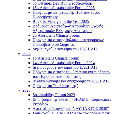
8ο Olympic Day Run Θεσσαλονίκης
15ο Athens Sustainability Forum 2025
Πρόγραμμα Ενημέρωσης Πολιτών έργου
Πυροσβεστικής
Βραβεία Manager of the Year 2025
Βράβευση Αριστούχων Αποφοίτων Σχολής
Αξιωματικών Ελληνικής Αστυνομίας
2ο Arostotelis Climate Forum
Πρόγραμμα σίτισης θαλάμου επιχειρήσεων
Πυροσβεστικού Σώματος
Δημιουργούμε τον κήπο του ΕΛΕΠΑΠ
2024
1ο Aristotelis Climate Forum
14ο Athens Sustainability Forum 2024
Δημιουργούμε τον κήπο του ΕΛΕΠΑΠ
Πρόγραμμα σίτισης του θαλάμου επιχειρήσεων
του Πυροσβεστικού Σώματος
Ανακυκλώνουμε και ενισχύουμε το ΕΛΕΠΑΠ
Πρόγραμμα "το δάσος μας"
2023
Sustainability Forum 2023
Στηρίζουμε την έκθεση «SHAME - Ευρωπαϊκές
Ιστορίες»
Αναπτυξιακό συνέδριο "ΝΑΥΠΑΚΤΟΣ 2030"
Συμμαχούμε με το ΕΛΙΖΑ για την πρόληψη της