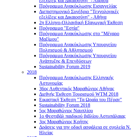
εξελίξεις και Δικαιοσύνη" - Λάρισα
Πρόγραμμα Ανακύκλωσης Εισαγγελίας
Διεπιστημονικό Συνέδριο "Τεχνολογικές
εξελίξεις και Δικαιοσύνη" - Αθήνα
2η Ελληνο-Ολλανδική Εξαγωγική Έκθεση
Πρόγραμμα "Εστία"
Πρόγραμμα Ανακύκλωσης στο "Μέγαρο
Μαξίμου"
Πρόγραμμα Ανακύκλωσης Υπουργείου
Πολιτισμού & Αθλητισμού
Πρόγραμμα Ανακύκλωσης Υπουργείου
Ανάπτυξης & Επενδύσεων
Sustainability Forum 2019
2018
Πρόγραμμα Ανακύκλωσης Ελληνικής
Αστυνομίας
36ος Αυθεντικός Μαραθώνιος Αθήνας
Διεθνής Έκθεση Τουρισμού WTM 2018
Εικαστική Έκθεση "Τα Ωραία του Πέραν"
Sustainability Forum 2018
5ος Μαραθώνιος Ναυπλίου
1ο Φεστιβάλ παιδικού βιβλίου Αστυπάλαιας
3ος Μαραθώνιος Κρήτης
Δράσεις για την οδική ασφάλεια σε σχολεία Ν.
Ηλείας