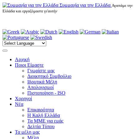
Συμμαχία για την Ελλάδα
Αγαπάμε την
Ελλάδα και εργαζόμαστε γι'αυτήν
Αρχική
Ποιοι Είμαστε
Γνωρίστε μας
Διοικητικό Συμβούλιο
Ιδρυτικά Μέλη
Απολογισμοί
Πιστοποίηση - ISO
Χορηγοί
Νέα
Επικαιρότητα
H Καλή Ελλάδα
Τα ΜΜΕ για εμάς
Δελτία Τύπου
Τα μέλη μας
Μέλη