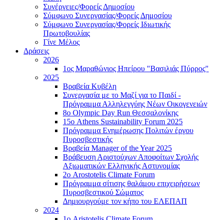
Συνέργειες/Φορείς Δημοσίου
Σύμφωνο Συνεργασίας/Φορείς Δημοσίου
Σύμφωνο Συνεργασίας/Φορείς Ιδιωτικής
Πρωτοβουλίας
Γίνε Μέλος
Δράσεις
2026
1ος Μαραθώνιος Ηπείρου "Βασιλιάς Πύρρος"
2025
Βραβεία Κυβέλη
Συνεργασία με το Μαζί για το Παιδί -
Πρόγραμμα Αλληλεγγύης Νέων Οικογενειών
8ο Olympic Day Run Θεσσαλονίκης
15ο Athens Sustainability Forum 2025
Πρόγραμμα Ενημέρωσης Πολιτών έργου
Πυροσβεστικής
Βραβεία Manager of the Year 2025
Βράβευση Αριστούχων Αποφοίτων Σχολής
Αξιωματικών Ελληνικής Αστυνομίας
2ο Arostotelis Climate Forum
Πρόγραμμα σίτισης θαλάμου επιχειρήσεων
Πυροσβεστικού Σώματος
Δημιουργούμε τον κήπο του ΕΛΕΠΑΠ
2024
1ο Aristotelis Climate Forum