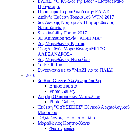
ΕΛ.ΑΣ. "Ο Κύκλος της Βίας" - Εκπαιδευτικό
Πρόγραμμα
Προσφορά Περιπολικού στην ΕΛ.ΑΣ.
Διεθνής Έκθεση Τουρισμού WTM 2017
6ος Διεθνής Νυχτερινός Ημιμαραθώνιος
Θεσσαλονίκης
Sustainability Forum 2017
3D Animation ταινία "ΑΙΝΙΓΜΑ"
2ος Μαραθώνιος Κρήτης
12ος Διεθνής Μαραθώνιος «ΜΕΓΑΣ
ΑΛΕΞΑΝΔΡΟΣ»
4ος Μαραθώνιος Ναυπλίου
1ο Ecali Run
Συνεργασία με το "ΜΑΖΙ για το ΠΑΙΔΙ"
2016
3ο Run Greece Αλεξανδρούπολης
Δημοσιεύματα
Photo Gallery
Λάμψη Ολυμπιακών Μεταλλίων
Photo Gallery
Έκθεση "ΟΔΥΣΣΕΙΕΣ" Εθνικού Αρχαιολογικού
Μουσείου
Ταξιδεύοντας με το κατοικίδιο
Μαραθώνιος Κρήτης-Χανιά
Φωτογραφίες