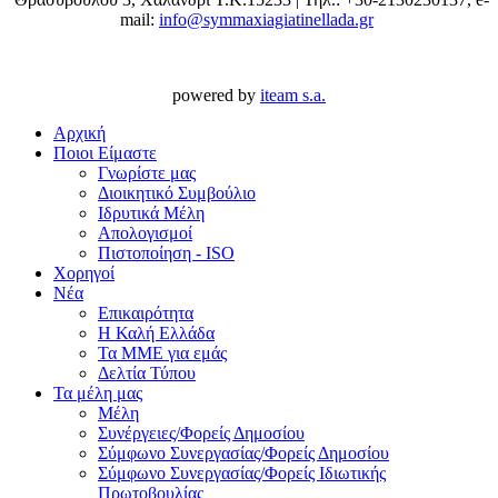
mail:
info@symmaxiagiatinellada.gr
powered by
iteam s.a.
Αρχική
Ποιοι Είμαστε
Γνωρίστε μας
Διοικητικό Συμβούλιο
Ιδρυτικά Μέλη
Απολογισμοί
Πιστοποίηση - ISO
Χορηγοί
Νέα
Επικαιρότητα
H Καλή Ελλάδα
Τα ΜΜΕ για εμάς
Δελτία Τύπου
Τα μέλη μας
Μέλη
Συνέργειες/Φορείς Δημοσίου
Σύμφωνο Συνεργασίας/Φορείς Δημοσίου
Σύμφωνο Συνεργασίας/Φορείς Ιδιωτικής
Πρωτοβουλίας