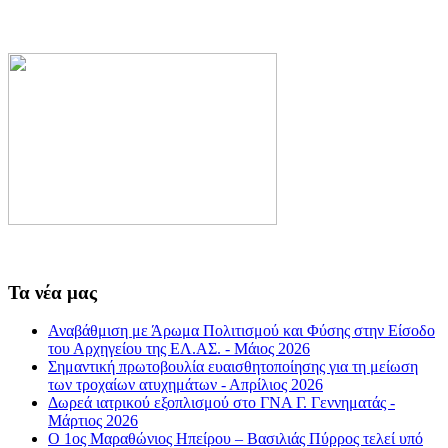
Τα νέα μας
Αναβάθμιση με Άρωμα Πολιτισμού και Φύσης στην Είσοδο
του Αρχηγείου της ΕΛ.ΑΣ. - Μάιος 2026
Σημαντική πρωτοβουλία ευαισθητοποίησης για τη μείωση
των τροχαίων ατυχημάτων - Απρίλιος 2026
Δωρεά ιατρικού εξοπλισμού στο ΓΝΑ Γ. Γεννηματάς -
Μάρτιος 2026
Ο 1ος Μαραθώνιος Ηπείρου – Βασιλιάς Πύρρος τελεί υπό