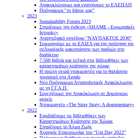
Ανακυκλώνουμε και ενισχύουμε το ΕΛΕΠΑΠ
Πρόγραμμα "το δάσος μας"
2023
Sustainability Forum 2023
Στηρίζουμε την έκθεση «SHAME - Ευρωπαϊκές
Ιστορίες»
Αναπτυξιακό συνέδριο "ΝΑΥΠΑΚΤΟΣ 2030"
Συμμαχούμε με το ΕΛΙΖΑ για την πρόληψη της
σεξουαλικής κακοποίησης των παιδιών στο
διαδίκτυο
7.500 βιβλία και λεξικά στις βιβλιοθήκες των
καταστημάτων κράτησης της χώρας
Η πρώτη σειρά ντοκιμαντέρ για το θαλάσσιο
τουρισμό στο Αιγαίο
Νέο Πρόγραμμα Ανταποδοτικής Ανακύκλωσης
με τη Γ.Γ.Α.Π.
Συνεχίζουμε την Ανακύκλωση σε Δημόσιους
φορείς
Ντοκιμαντέρ «The Stray Story: A dogumentary»
2022
Εφοδιάζουμε τις βιβλιοθήκες των
Καταστημάτων Κράτησης της Χώρας
Στηρίζουμε το Άλμα Ζωής
Χορηγός Επικοινωνίας του “Uni Day 2022”
Πρόγραμμα βοήθειας και ψυχικής στήριξης