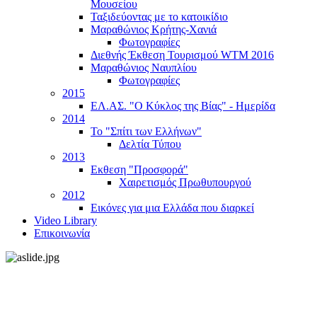
Μουσείου
Ταξιδεύοντας με το κατοικίδιο
Μαραθώνιος Κρήτης-Χανιά
Φωτογραφίες
Διεθνής Έκθεση Τουρισμού WTM 2016
Μαραθώνιος Ναυπλίου
Φωτογραφίες
2015
ΕΛ.ΑΣ. "Ο Κύκλος της Βίας" - Ημερίδα
2014
Το "Σπίτι των Ελλήνων"
Δελτία Τύπου
2013
Εκθεση "Προσφορά"
Χαιρετισμός Πρωθυπουργού
2012
Εικόνες για μια Ελλάδα που διαρκεί
Video Library
Επικοινωνία