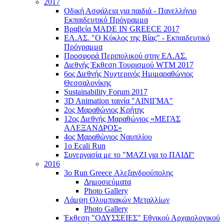
2017
Οδική Ασφάλεια για παιδιά - Πανελλήνιο
Εκπαιδευτικό Πρόγραμμα
Βραβεία MADE IN GREECE 2017
ΕΛ.ΑΣ. "Ο Κύκλος της Βίας" - Εκπαιδευτικό
Πρόγραμμα
Προσφορά Περιπολικού στην ΕΛ.ΑΣ.
Διεθνής Έκθεση Τουρισμού WTM 2017
6ος Διεθνής Νυχτερινός Ημιμαραθώνιος
Θεσσαλονίκης
Sustainability Forum 2017
3D Animation ταινία "ΑΙΝΙΓΜΑ"
2ος Μαραθώνιος Κρήτης
12ος Διεθνής Μαραθώνιος «ΜΕΓΑΣ
ΑΛΕΞΑΝΔΡΟΣ»
4ος Μαραθώνιος Ναυπλίου
1ο Ecali Run
Συνεργασία με το "ΜΑΖΙ για το ΠΑΙΔΙ"
2016
3ο Run Greece Αλεξανδρούπολης
Δημοσιεύματα
Photo Gallery
Λάμψη Ολυμπιακών Μεταλλίων
Photo Gallery
Έκθεση "ΟΔΥΣΣΕΙΕΣ" Εθνικού Αρχαιολογικού