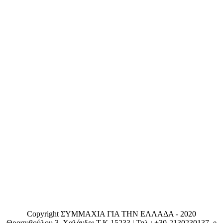
Copyright ΣΥΜΜΑΧΙΑ ΓΙΑ ΤΗΝ ΕΛΛΑΔΑ - 2020
Θρασυβούλου 3, Χαλάνδρι T.K.15233 | Τηλ.: +30-2130230137, e-