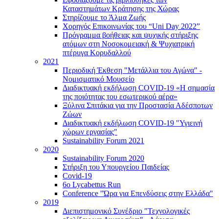
Καταστημάτων Κράτησης της Χώρας
Στηρίζουμε το Άλμα Ζωής
Χορηγός Επικοινωνίας του “Uni Day 2022”
Πρόγραμμα βοήθειας και ψυχικής στήριξης
ατόμων στη Νοσοκομειακή & Ψυχιατρική
πτέρυγα Κορυδαλλού
2021
Περιοδική Έκθεση "Μετάλλια του Αγώνα" -
Νομισματικό Μουσείο
Διαδικτυακή εκδήλωση COVID-19 «Η σημασία
της ποιότητας του εσωτερικού αέρα»
Ξύλινα Σπιτάκια για την Προστασία Αδέσποτων
Ζώων
Διαδικτυακή εκδήλωση COVID-19 "Υγιεινή
χώρων εργασίας"
Sustainability Forum 2021
2020
Sustainability Forum 2020
Στήριξη του Υπουργείου Παιδείας
Covid-19
6ο Lycabettus Run
Conference "Ώρα για Επενδύσεις στην Ελλάδα"
2019
Διεπιστημονικό Συνέδριο "Τεχνολογικές