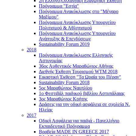
2η Ελληνο-Ολλανδική Εξαγωγική Έκθεση
Πρόγραμμα "Εστία"
Πρόγραμμα Ανακύκλωσης στο "Μέγαρο
Μαξίμου"
Πρόγραμμα Ανακύκλωσης Υπουργείου
Πολιτισμού & Αθλητισμού
Πρόγραμμα Ανακύκλωσης Υπουργείου
Ανάπτυξης & Επενδύσεων
Sustainability Forum 2019
2018
Πρόγραμμα Ανακύκλωσης Ελληνικής
Αστυνομίας
36ος Αυθεντικός Μαραθώνιος Αθήνας
Διεθνής Έκθεση Τουρισμού WTM 2018
Εικαστική Έκθεση "Τα Ωραία του Πέραν"
Sustainability Forum 2018
5ος Μαραθώνιος Ναυπλίου
1ο Φεστιβάλ παιδικού βιβλίου Αστυπάλαιας
3ος Μαραθώνιος Κρήτης
Δράσεις για την οδική ασφάλεια σε σχολεία Ν.
Ηλείας
2017
Οδική Ασφάλεια για παιδιά - Πανελλήνιο
Εκπαιδευτικό Πρόγραμμα
Βραβεία MADE IN GREECE 2017