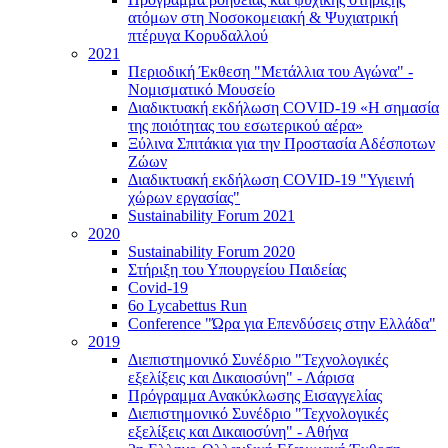
ατόμων στη Νοσοκομειακή & Ψυχιατρική
πτέρυγα Κορυδαλλού
2021
Περιοδική Έκθεση "Μετάλλια του Αγώνα" -
Νομισματικό Μουσείο
Διαδικτυακή εκδήλωση COVID-19 «Η σημασία
της ποιότητας του εσωτερικού αέρα»
Ξύλινα Σπιτάκια για την Προστασία Αδέσποτων
Ζώων
Διαδικτυακή εκδήλωση COVID-19 "Υγιεινή
χώρων εργασίας"
Sustainability Forum 2021
2020
Sustainability Forum 2020
Στήριξη του Υπουργείου Παιδείας
Covid-19
6ο Lycabettus Run
Conference "Ώρα για Επενδύσεις στην Ελλάδα"
2019
Διεπιστημονικό Συνέδριο "Τεχνολογικές
εξελίξεις και Δικαιοσύνη" - Λάρισα
Πρόγραμμα Ανακύκλωσης Εισαγγελίας
Διεπιστημονικό Συνέδριο "Τεχνολογικές
εξελίξεις και Δικαιοσύνη" - Αθήνα