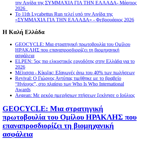
την Αιγίδα της ΣΥΜΜΑΧΙΑ ΓΙΑ ΤΗΝ ΕΛΛΑΔΑ- Μάρτιος
2026
Το 11th Lycabettus Run τελεί υπό την Αιγίδα της
«ΣΥΜΜΑΧΙΑ ΓΙΑ ΤΗΝ ΕΛΛΑΔΑ» - Φεβρουάριος 2026
Η Καλή Ελλάδα
GEOCYCLE: Μια στρατηγική πρωτοβουλία του Ομίλου
ΗΡΑΚΛΗΣ που επαναπροσδιορίζει τη βιομηχανική
ασφάλεια
ΕLPEN: 5ος πιο ελκυστικός εργοδότης στην Ελλάδα για το
2026
Μέλισσα - Κίκιζας: Εξαγωγές άνω του 40% των πωλήσεων
Revival: Ο Γιώργος Αντύπας τιμήθηκε με το βραβείο
“Ηνίοχος”, στο πλαίσιο των Who Is Who International
Awards
Aegean: Με ρεκόρ ημερήσιων πτήσεων ξεκίνησε ο Ιούλιος
GEOCYCLE: Μια στρατηγική
πρωτοβουλία του Ομίλου ΗΡΑΚΛΗΣ που
επαναπροσδιορίζει τη βιομηχανική
ασφάλεια