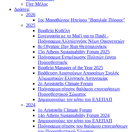
Γίνε Μέλος
Δράσεις
2026
1ος Μαραθώνιος Ηπείρου "Βασιλιάς Πύρρος"
2025
Βραβεία Κυβέλη
Συνεργασία με το Μαζί για το Παιδί -
Πρόγραμμα Αλληλεγγύης Νέων Οικογενειών
8ο Olympic Day Run Θεσσαλονίκης
15ο Athens Sustainability Forum 2025
Πρόγραμμα Ενημέρωσης Πολιτών έργου
Πυροσβεστικής
Βραβεία Manager of the Year 2025
Βράβευση Αριστούχων Αποφοίτων Σχολής
Αξιωματικών Ελληνικής Αστυνομίας
2ο Arostotelis Climate Forum
Πρόγραμμα σίτισης θαλάμου επιχειρήσεων
Πυροσβεστικού Σώματος
Δημιουργούμε τον κήπο του ΕΛΕΠΑΠ
2024
1ο Aristotelis Climate Forum
14ο Athens Sustainability Forum 2024
Δημιουργούμε τον κήπο του ΕΛΕΠΑΠ
Πρόγραμμα σίτισης του θαλάμου επιχειρήσεων
του Πυροσβεστικού Σώματος