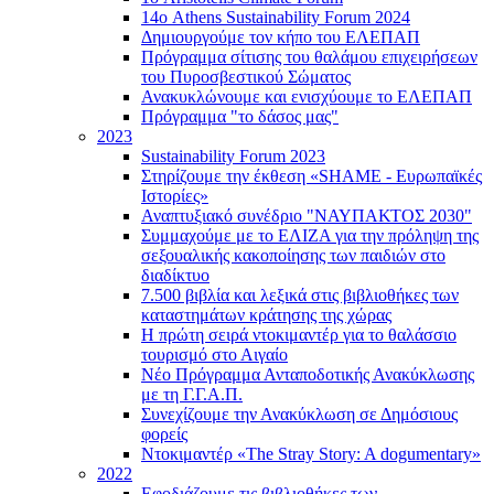
14ο Athens Sustainability Forum 2024
Δημιουργούμε τον κήπο του ΕΛΕΠΑΠ
Πρόγραμμα σίτισης του θαλάμου επιχειρήσεων
του Πυροσβεστικού Σώματος
Ανακυκλώνουμε και ενισχύουμε το ΕΛΕΠΑΠ
Πρόγραμμα "το δάσος μας"
2023
Sustainability Forum 2023
Στηρίζουμε την έκθεση «SHAME - Ευρωπαϊκές
Ιστορίες»
Αναπτυξιακό συνέδριο "ΝΑΥΠΑΚΤΟΣ 2030"
Συμμαχούμε με το ΕΛΙΖΑ για την πρόληψη της
σεξουαλικής κακοποίησης των παιδιών στο
διαδίκτυο
7.500 βιβλία και λεξικά στις βιβλιοθήκες των
καταστημάτων κράτησης της χώρας
Η πρώτη σειρά ντοκιμαντέρ για το θαλάσσιο
τουρισμό στο Αιγαίο
Νέο Πρόγραμμα Ανταποδοτικής Ανακύκλωσης
με τη Γ.Γ.Α.Π.
Συνεχίζουμε την Ανακύκλωση σε Δημόσιους
φορείς
Ντοκιμαντέρ «The Stray Story: A dogumentary»
2022
Εφοδιάζουμε τις βιβλιοθήκες των