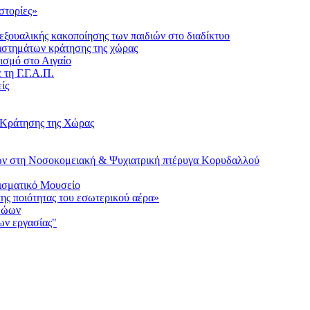
στορίες»
ξουαλικής κακοποίησης των παιδιών στο διαδίκτυο
αταστημάτων κράτησης της χώρας
ισμό στο Αιγαίο
τη Γ.Γ.Α.Π.
ίς
 Κράτησης της Χώρας
μων στη Νοσοκομειακή & Ψυχιατρική πτέρυγα Κορυδαλλού
ισματικό Μουσείο
ς ποιότητας του εσωτερικού αέρα»
 Ζώων
ων εργασίας"