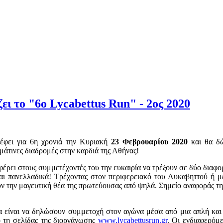
ο "6ο Lycabettus Run" - 2ος 2020
έφει για 6η χρονιά την Κυριακή
23 Φεβρουαρίου 2020
και θα δώ
ωμάτινες διαδρομές στην καρδιά της Αθήνας!
έρει στους συμμετέχοντές του την ευκαιρία να τρέξουν σε δύο διαφορ
και πανελλαδικά! Τρέχοντας στον περιφερειακό του Λυκαβηττού ή
ουν την μαγευτική θέα της πρωτεύουσας από ψηλά. Σημείο αναφοράς 
α είναι να δηλώσουν συμμετοχή στον αγώνα μέσα από μια απλή και γ
ό τη σελίδας της διοργάνωσης
www.lycabettusrun.gr
. Οι ενδιαφερόμ