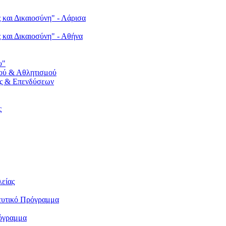
 και Δικαιοσύνη" - Λάρισα
ς και Δικαιοσύνη" - Αθήνα
υ"
ού & Αθλητισμού
ς & Επενδύσεων
ς
λείας
δευτικό Πρόγραμμα
ρόγραμμα