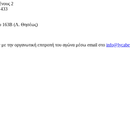
ένους 2
 433
υ 163B (Λ. Θησέως)
ν με την οργανωτική επιτροπή του αγώνα μέσω email στο
info@lycabet