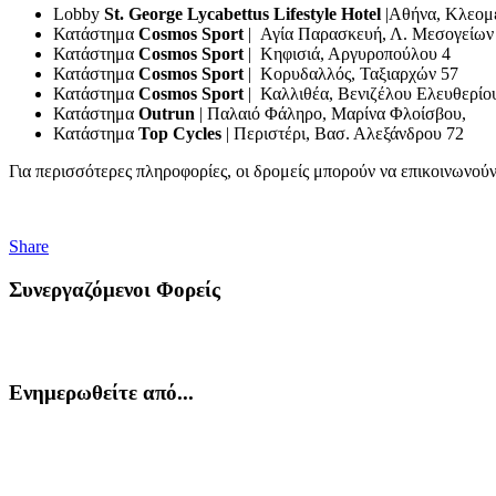
Lobby
St. George Lycabettus Lifestyle Hotel
|Αθήνα, Κλεομ
Κατάστημα
Cosmos Sport
| Αγία Παρασκευή, Λ. Μεσογείων
Κατάστημα
Cosmos Sport
| Κηφισιά, Αργυροπούλου 4
Κατάστημα
Cosmos Sport
| Κορυδαλλός, Ταξιαρχών 57
Κατάστημα
Cosmos Sport
| Καλλιθέα, Βενιζέλου Ελευθερίο
Κατάστημα
Outrun
| Παλαιό Φάληρο, Mαρίνα Φλοίσβου,
Κατάστημα
Top Cycles
| Περιστέρι, Βασ. Αλεξάνδρου 72
Για περισσότερες πληροφορίες, οι δρομείς μπορούν να επικοινωνού
Share
Συνεργαζόμενοι Φορείς
Ενημερωθείτε από...