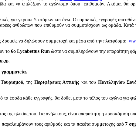
ίδα και να επιλέξουν το αγώνισμα όπου επιθυμούν. Ακόμα, θα ορ
μαδικές για γκρουπ 5 ατόμων και άνω. Οι ομαδικές εγγραφές απευθύ
ς παρέες ανθρώπων που επιθυμούν να συμμετάσχουν ως ομάδα. Κατά τ
.
ους δρομείς να δηλώσουν συμμετοχή και μέσα από την πλατφόρμα:
www
ουν το
6ο Lycabettus Run
ώστε να συμπληρώνουν την απαραίτητη φό
2020
.
 γραμματεία.
 Τουρισμού
, της
Περιφέρειας Αττικής
και του
Πανελληνίου Συνδ
ό τα έσοδα κάθε εγγραφής, θα δοθεί μετά το τέλος του αγώνα για
φι
ος της ηλικίας του. Για ανήλικους, είναι απαραίτητη η προσκόμιση 
α παραλαμβάνουν τους αριθμούς και τα πακέτα συμμετοχής από
7 ση