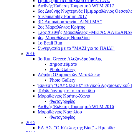
Προσφορά Περιπολικού στην ΕΛ.ΑΣ.
Διεθνής Έκθεση Τουρισμού WTM 2017
6ος Διεθνής Νυχτερινός Ημιμαραθώνιος Θεσσαλο
Sustainability Forum 2017
3D Animation ταινία "ΑΙΝΙΓΜΑ"
2ος Μαραθώνιος Κρήτης
12ος Διεθνής Μαραθώνιος «ΜΕΓΑΣ ΑΛΕΞΑΝΔ
4ος Μαραθώνιος Ναυπλίου
1ο Ecali Run
Συνεργασία με το "ΜΑΖΙ για το ΠΑΙΔΙ"
2016
3ο Run Greece Αλεξανδρούπολης
Δημοσιεύματα
Photo Gallery
Λάμψη Ολυμπιακών Μεταλλίων
Photo Gallery
Έκθεση "ΟΔΥΣΣΕΙΕΣ" Εθνικού Αρχαιολογικού 
Ταξιδεύοντας με το κατοικίδιο
Μαραθώνιος Κρήτης-Χανιά
Φωτογραφίες
Διεθνής Έκθεση Τουρισμού WTM 2016
Μαραθώνιος Ναυπλίου
Φωτογραφίες
2015
ΕΛ.ΑΣ. "Ο Κύκλος της Βίας" - Ημερίδα