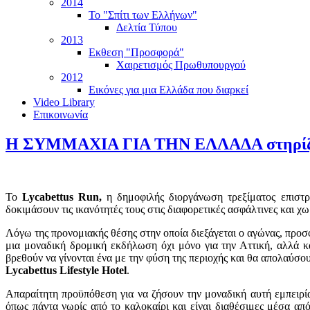
2014
Το "Σπίτι των Ελλήνων"
Δελτία Τύπου
2013
Εκθεση "Προσφορά"
Χαιρετισμός Πρωθυπουργού
2012
Εικόνες για μια Ελλάδα που διαρκεί
Video Library
Επικοινωνία
Η ΣΥΜΜΑΧΙΑ ΓΙΑ ΤΗΝ ΕΛΛΑΔΑ στηρίζει τ
Το
Lycabettus Run,
η δημοφιλής διοργάνωση τρεξίματος επιστρ
δοκιμάσουν τις ικανότητές τους στις διαφορετικές ασφάλτινες και χ
Λόγω της προνομιακής θέσης στην οποία διεξάγεται ο αγώνας, προσφ
μια μοναδική δρομική εκδήλωση όχι μόνο για την Αττική, αλλά 
βρεθούν να γίνονται ένα με την φύση της περιοχής και θα απολαύσ
Lycabettus Lifestyle Hotel
.
Απαραίτητη προϋπόθεση για να ζήσουν την μοναδική αυτή εμπειρί
όπως πάντα νωρίς από το καλοκαίρι και είναι διαθέσιμες μέσα απ