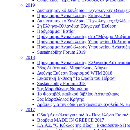
2019
Διεπιστημονικό Συνέδριο "Τεχνολογικές εξελίξεις
Πρόγραμμα Ανακύκλωσης Εισαγγελίας
Διεπιστημονικό Συνέδριο "Τεχνολογικές εξελίξει
2η Ελληνο-Ολλανδική Εξαγωγική Έκθεση
Πρόγραμμα "Εστία"
Πρόγραμμα Ανακύκλωσης στο "Μέγαρο Μαξίμο
Πρόγραμμα Ανακύκλωσης Υπουργείου Πολιτισμ
Πρόγραμμα Ανακύκλωσης Υπουργείου Ανάπτυξη
Sustainability Forum 2019
2018
Πρόγραμμα Ανακύκλωσης Ελληνικής Αστυνομία
36ος Αυθεντικός Μαραθώνιος Αθήνας
Διεθνής Έκθεση Τουρισμού WTM 2018
Εικαστική Έκθεση "Τα Ωραία του Πέραν"
Sustainability Forum 2018
5ος Μαραθώνιος Ναυπλίου
1ο Φεστιβάλ παιδικού βιβλίου Αστυπάλαιας
3ος Μαραθώνιος Κρήτης
Δράσεις για την οδική ασφάλεια σε σχολεία Ν. Η
2017
Οδική Ασφάλεια για παιδιά - Πανελλήνιο Εκπαι
Βραβεία MADE IN GREECE 2017
ΕΛ.ΑΣ. "Ο Κύκλος της Βίας" - Εκπαιδευτικό Π