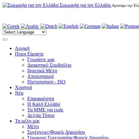
Συμμαχία για την Ελλάδα
Αγαπάμε την Ελλ
Αρχική
Ποιοι Είμαστε
Γνωρίστε μας
Διοικητικό Συμβούλιο
Ιδρυτικά Μέλη
Απολογισμοί
Πιστοποίηση - ISO
Χορηγοί
Νέα
Επικαιρότητα
H Καλή Ελλάδα
Τα ΜΜΕ για εμάς
Δελτία Τύπου
Τα μέλη μας
Μέλη
Συνέργειες/Φορείς Δημοσίου
Σύμφωνο Συνεργασίας/Φορείς Δημοσίου