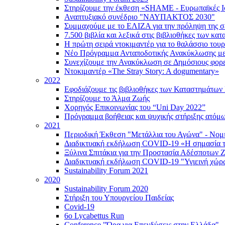
Στηρίζουμε την έκθεση «SHAME - Ευρωπαϊκές Ι
Αναπτυξιακό συνέδριο "ΝΑΥΠΑΚΤΟΣ 2030"
Συμμαχούμε με το ΕΛΙΖΑ για την πρόληψη της σε
7.500 βιβλία και λεξικά στις βιβλιοθήκες των κ
Η πρώτη σειρά ντοκιμαντέρ για το θαλάσσιο τουρ
Νέο Πρόγραμμα Ανταποδοτικής Ανακύκλωσης με 
Συνεχίζουμε την Ανακύκλωση σε Δημόσιους φορε
Ντοκιμαντέρ «The Stray Story: A dogumentary»
2022
Εφοδιάζουμε τις βιβλιοθήκες των Καταστημάτων
Στηρίζουμε το Άλμα Ζωής
Χορηγός Επικοινωνίας του “Uni Day 2022”
Πρόγραμμα βοήθειας και ψυχικής στήριξης ατό
2021
Περιοδική Έκθεση "Μετάλλια του Αγώνα" - Νομ
Διαδικτυακή εκδήλωση COVID-19 «Η σημασία τη
Ξύλινα Σπιτάκια για την Προστασία Αδέσποτων
Διαδικτυακή εκδήλωση COVID-19 "Υγιεινή χώρ
Sustainability Forum 2021
2020
Sustainability Forum 2020
Στήριξη του Υπουργείου Παιδείας
Covid-19
6ο Lycabettus Run
Conference "Ώρα για Επενδύσεις στην Ελλάδα"