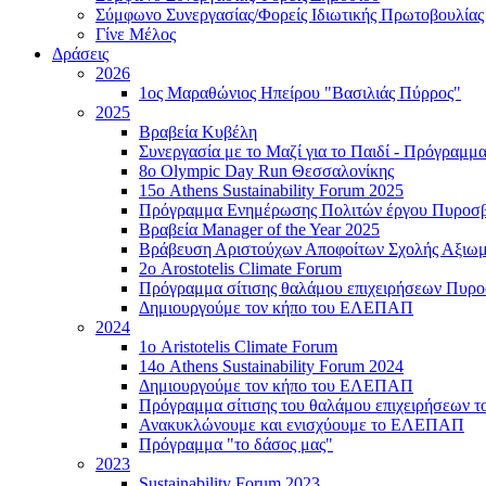
Σύμφωνο Συνεργασίας/Φορείς Ιδιωτικής Πρωτοβουλίας
Γίνε Μέλος
Δράσεις
2026
1ος Μαραθώνιος Ηπείρου "Βασιλιάς Πύρρος"
2025
Βραβεία Κυβέλη
Συνεργασία με το Μαζί για το Παιδί - Πρόγραμ
8ο Olympic Day Run Θεσσαλονίκης
15ο Athens Sustainability Forum 2025
Πρόγραμμα Ενημέρωσης Πολιτών έργου Πυροσβ
Βραβεία Manager of the Year 2025
Βράβευση Αριστούχων Αποφοίτων Σχολής Αξιωμ
2ο Arostotelis Climate Forum
Πρόγραμμα σίτισης θαλάμου επιχειρήσεων Πυρ
Δημιουργούμε τον κήπο του ΕΛΕΠΑΠ
2024
1ο Aristotelis Climate Forum
14ο Athens Sustainability Forum 2024
Δημιουργούμε τον κήπο του ΕΛΕΠΑΠ
Πρόγραμμα σίτισης του θαλάμου επιχειρήσεων 
Ανακυκλώνουμε και ενισχύουμε το ΕΛΕΠΑΠ
Πρόγραμμα "το δάσος μας"
2023
Sustainability Forum 2023