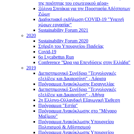
της ποιότητας του εσωτερικού αέρα»
Ξύλινα Σπιτάκια για την Προστασία Αδέσποτων
Ζώων
Διαδικτυακή εκδήλωση COVID-19 "Υγιεινή
χώρων εργασίας"
Sustainability Forum 2021
2020
Sustainability Forum 2020
Στήριξη του Υπουργείου Παιδείας
Covid-19
6ο Lycabettus Run
Conference "Ώρα για Επενδύσεις στην Ελλάδα"
2019
Διεπιστημονικό Συνέδριο "Τεχνολογικές
εξελίξεις και Δικαιοσύνη" - Λάρισα
Πρόγραμμα Ανακύκλωσης Εισαγγελίας
Διεπιστημονικό Συνέδριο "Τεχνολογικές
εξελίξεις και Δικαιοσύνη" - Αθήνα
2η Ελληνο-Ολλανδική Εξαγωγική Έκθεση
Πρόγραμμα "Εστία"
Πρόγραμμα Ανακύκλωσης στο "Μέγαρο
Μαξίμου"
Πρόγραμμα Ανακύκλωσης Υπουργείου
Πολιτισμού & Αθλητισμού
Πρόγραμμα Ανακύκλωσης Υπουργείου