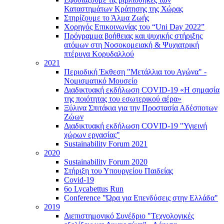
Καταστημάτων Κράτησης της Χώρας
Στηρίζουμε το Άλμα Ζωής
Χορηγός Επικοινωνίας του “Uni Day 2022”
Πρόγραμμα βοήθειας και ψυχικής στήριξης
ατόμων στη Νοσοκομειακή & Ψυχιατρική
πτέρυγα Κορυδαλλού
2021
Περιοδική Έκθεση "Μετάλλια του Αγώνα" -
Νομισματικό Μουσείο
Διαδικτυακή εκδήλωση COVID-19 «Η σημασία
της ποιότητας του εσωτερικού αέρα»
Ξύλινα Σπιτάκια για την Προστασία Αδέσποτων
Ζώων
Διαδικτυακή εκδήλωση COVID-19 "Υγιεινή
χώρων εργασίας"
Sustainability Forum 2021
2020
Sustainability Forum 2020
Στήριξη του Υπουργείου Παιδείας
Covid-19
6ο Lycabettus Run
Conference "Ώρα για Επενδύσεις στην Ελλάδα"
2019
Διεπιστημονικό Συνέδριο "Τεχνολογικές