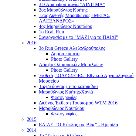
3D Animation ταινία "ΑΙΝΙΓΜΑ"
2ος Μαραθώνιος Κρήτης
12ος Διεθνής Μαραθώνιος «ΜΕΓΑΣ
ΑΛΕΞΑΝΔΡΟΣ»
4ος Μαραθώνιος Ναυπλίου
1ο Ecali Run
Συνεργασία με το "ΜΑΖΙ για το ΠΑΙΔΙ"
2016
3ο Run Greece Αλεξανδρούπολης
Δημοσιεύματα
Photo Gallery
Λάμψη Ολυμπιακών Μεταλλίων
Photo Gallery
Έκθεση "ΟΔΥΣΣΕΙΕΣ" Εθνικού Αρχαιολογικού
Μουσείου
Ταξιδεύοντας με το κατοικίδιο
Μαραθώνιος Κρήτης-Χανιά
Φωτογραφίες
Διεθνής Έκθεση Τουρισμού WTM 2016
Μαραθώνιος Ναυπλίου
Φωτογραφίες
2015
ΕΛ.ΑΣ. "Ο Κύκλος της Βίας" - Ημερίδα
2014
Το "Σπίτι των Ελλήνων"