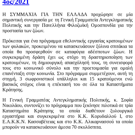
4ος/2021
Η ΣΥΜΜΑΧΙΑ ΓΙΑ ΤΗΝ ΕΛΛΑΔΑ προχώρησε σε μία
σημαντική συνεργασία με τη Γενική Γραμματεία Αντεγκληματικής
Πολιτικής και την Πανελλήνια Φιλοζωϊκή Ομοσπονδία για την
προστασία των ζώων.
Πρόκειται για ένα πρόγραμμα εθελοντικής εργασίας κρατουμένων
των φυλακών, προκειμένου να κατασκευάσουν ξύλινα σπιτάκια τα
οποία θα προσφερθούν σε καταφύγια αδέσποτων ζώων. Η
συγκεκριμένη δράση έχει ως στόχο τη δραστηριοποίηση των
κρατουμένων, τη δημιουργική απασχόλησή τους, τη συνεισφορά
τους στο κοινωνικό σύνολο και την προετοιμασία για ομαλή
επανένταξη στην κοινωνία. Στο πρόγραμμα συμμετέχουν, αυτή τη
στιγμή, 3 σωφρονιστικοί υπάλληλοι και 15 κρατούμενοι ενώ
βασικός στόχος είναι η επέκτασή του σε όλα τα Καταστήματα
Κράτησης.
Η Γενική Γραμματέας Αντεγκληματικής Πολιτικής, κ. Σοφία
Νικολάου, συντονίζει το πρόγραμμα που ξεκίνησε πιλοτικά σε τρία
Καταστημάτα Κράτησης τα οποία διαθέτουν ξυλουργικά
εργαστήρια και συγκεκριμένα στο Κ.Κ. Κορυδαλλού Ι, στο
Ε.Α.Κ.Κ.Ν. Κασσαβέτειας και στο Κ.Κ. Αλικαρνασσού τα οποία
μπορούν να κατασκευάσουν άμεσα 70 σκυλόσπιτα.