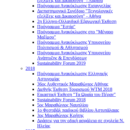
εξελίξεις και Δικαιοσύνη" - Λάρισα
Πρόγραμμα Ανακύκλωσης Εισαγγελίας
Διεπιστημονικό Συνέδριο "Τεχνολογικές
εξελίξεις και Δικαιοσύνη" - Αθήνα
2η Ελληνο-Ολλανδική Εξαγωγική Έκθεση
Πρόγραμμα "Εστία"
Πρόγραμμα Ανακύκλωσης στο "Μέγαρο
Μαξίμου"
Πρόγραμμα Ανακύκλωσης Υπουργείου
Πολιτισμού & Αθλητισμού
Πρόγραμμα Ανακύκλωσης Υπουργείου
Ανάπτυξης & Επενδύσεων
Sustainability Forum 2019
2018
Πρόγραμμα Ανακύκλωσης Ελληνικής
Αστυνομίας
36ος Αυθεντικός Μαραθώνιος Αθήνας
Διεθνής Έκθεση Τουρισμού WTM 2018
Εικαστική Έκθεση "Τα Ωραία του Πέραν"
Sustainability Forum 2018
5ος Μαραθώνιος Ναυπλίου
1ο Φεστιβάλ παιδικού βιβλίου Αστυπάλαιας
3ος Μαραθώνιος Κρήτης
Δράσεις για την οδική ασφάλεια σε σχολεία Ν.
Ηλείας