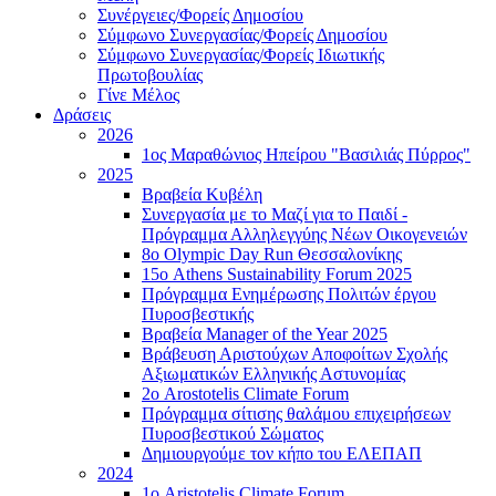
Συνέργειες/Φορείς Δημοσίου
Σύμφωνο Συνεργασίας/Φορείς Δημοσίου
Σύμφωνο Συνεργασίας/Φορείς Ιδιωτικής
Πρωτοβουλίας
Γίνε Μέλος
Δράσεις
2026
1ος Μαραθώνιος Ηπείρου "Βασιλιάς Πύρρος"
2025
Βραβεία Κυβέλη
Συνεργασία με το Μαζί για το Παιδί -
Πρόγραμμα Αλληλεγγύης Νέων Οικογενειών
8ο Olympic Day Run Θεσσαλονίκης
15ο Athens Sustainability Forum 2025
Πρόγραμμα Ενημέρωσης Πολιτών έργου
Πυροσβεστικής
Βραβεία Manager of the Year 2025
Βράβευση Αριστούχων Αποφοίτων Σχολής
Αξιωματικών Ελληνικής Αστυνομίας
2ο Arostotelis Climate Forum
Πρόγραμμα σίτισης θαλάμου επιχειρήσεων
Πυροσβεστικού Σώματος
Δημιουργούμε τον κήπο του ΕΛΕΠΑΠ
2024
1ο Aristotelis Climate Forum