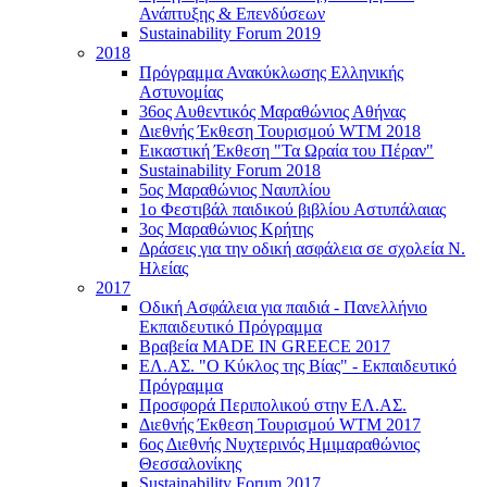
Ανάπτυξης & Επενδύσεων
Sustainability Forum 2019
2018
Πρόγραμμα Ανακύκλωσης Ελληνικής
Αστυνομίας
36ος Αυθεντικός Μαραθώνιος Αθήνας
Διεθνής Έκθεση Τουρισμού WTM 2018
Εικαστική Έκθεση "Τα Ωραία του Πέραν"
Sustainability Forum 2018
5ος Μαραθώνιος Ναυπλίου
1ο Φεστιβάλ παιδικού βιβλίου Αστυπάλαιας
3ος Μαραθώνιος Κρήτης
Δράσεις για την οδική ασφάλεια σε σχολεία Ν.
Ηλείας
2017
Οδική Ασφάλεια για παιδιά - Πανελλήνιο
Εκπαιδευτικό Πρόγραμμα
Βραβεία MADE IN GREECE 2017
ΕΛ.ΑΣ. "Ο Κύκλος της Βίας" - Εκπαιδευτικό
Πρόγραμμα
Προσφορά Περιπολικού στην ΕΛ.ΑΣ.
Διεθνής Έκθεση Τουρισμού WTM 2017
6ος Διεθνής Νυχτερινός Ημιμαραθώνιος
Θεσσαλονίκης
Sustainability Forum 2017