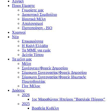
Αρχική
Ποιοι Είμαστε
Γνωρίστε μας
Διοικητικό Συμβούλιο
Ιδρυτικά Μέλη
Απολογισμοί
Πιστοποίηση - ISO
Χορηγοί
Νέα
Επικαιρότητα
H Καλή Ελλάδα
Τα ΜΜΕ για εμάς
Δελτία Τύπου
Τα μέλη μας
Μέλη
Συνέργειες/Φορείς Δημοσίου
Σύμφωνο Συνεργασίας/Φορείς Δημοσίου
Σύμφωνο Συνεργασίας/Φορείς Ιδιωτικής
Πρωτοβουλίας
Γίνε Μέλος
Δράσεις
2026
1ος Μαραθώνιος Ηπείρου "Βασιλιάς Πύρρος"
2025
Βραβεία Κυβέλη