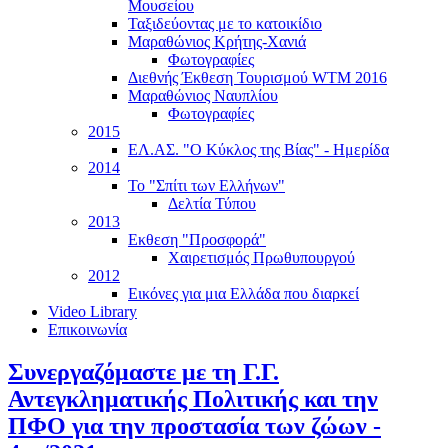
Μουσείου
Ταξιδεύοντας με το κατοικίδιο
Μαραθώνιος Κρήτης-Χανιά
Φωτογραφίες
Διεθνής Έκθεση Τουρισμού WTM 2016
Μαραθώνιος Ναυπλίου
Φωτογραφίες
2015
ΕΛ.ΑΣ. "Ο Κύκλος της Βίας" - Ημερίδα
2014
Το "Σπίτι των Ελλήνων"
Δελτία Τύπου
2013
Εκθεση "Προσφορά"
Χαιρετισμός Πρωθυπουργού
2012
Εικόνες για μια Ελλάδα που διαρκεί
Video Library
Επικοινωνία
Συνεργαζόμαστε με τη Γ.Γ.
Αντεγκληματικής Πολιτικής και την
ΠΦΟ για την προστασία των ζώων -