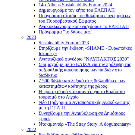
14ο Athens Sustainability Forum 2024
Δημιουργούμε τον κήπο του ΕΛΕΠΑΠ
Πρόγραμμα σίτισης του θαλάμου επιχειρήσεων
του Πυροσβεστικού Σώματος
Ανακυκλώνουμε και ενισχύουμε το ΕΛΕΠΑΠ
Πρόγραμμα "το δάσος μας"
2023
Sustainability Forum 2023
Στηρίζουμε την έκθεση «SHAME - Ευρωπαϊκές
Ιστορίες»
Αναπτυξιακό συνέδριο "ΝΑΥΠΑΚΤΟΣ 2030"
Συμμαχούμε με το ΕΛΙΖΑ για την πρόληψη της
σεξουαλικής κακοποίησης των παιδιών στο
διαδίκτυο
7.500 βιβλία και λεξικά στις βιβλιοθήκες των
καταστημάτων κράτησης της χώρας
Η πρώτη σειρά ντοκιμαντέρ για το θαλάσσιο
τουρισμό στο Αιγαίο
Νέο Πρόγραμμα Ανταποδοτικής Ανακύκλωσης
με τη Γ.Γ.Α.Π.
Συνεχίζουμε την Ανακύκλωση σε Δημόσιους
φορείς
Ντοκιμαντέρ «The Stray Story: A dogumentary»
2022
Εφοδιάζουμε τις βιβλιοθήκες των