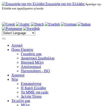
Συμμαχία για την Ελλάδα
Αγαπάμε την
Ελλάδα και εργαζόμαστε γι'αυτήν
Αρχική
Ποιοι Είμαστε
Γνωρίστε μας
Διοικητικό Συμβούλιο
Ιδρυτικά Μέλη
Απολογισμοί
Πιστοποίηση - ISO
Χορηγοί
Νέα
Επικαιρότητα
H Καλή Ελλάδα
Τα ΜΜΕ για εμάς
Δελτία Τύπου
Τα μέλη μας
Μέλη