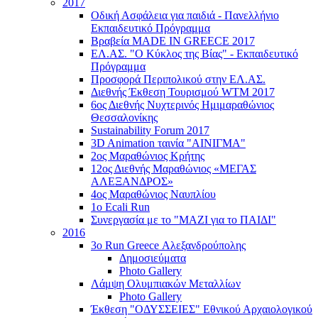
2017
Οδική Ασφάλεια για παιδιά - Πανελλήνιο
Εκπαιδευτικό Πρόγραμμα
Βραβεία MADE IN GREECE 2017
ΕΛ.ΑΣ. "Ο Κύκλος της Βίας" - Εκπαιδευτικό
Πρόγραμμα
Προσφορά Περιπολικού στην ΕΛ.ΑΣ.
Διεθνής Έκθεση Τουρισμού WTM 2017
6ος Διεθνής Νυχτερινός Ημιμαραθώνιος
Θεσσαλονίκης
Sustainability Forum 2017
3D Animation ταινία "ΑΙΝΙΓΜΑ"
2ος Μαραθώνιος Κρήτης
12ος Διεθνής Μαραθώνιος «ΜΕΓΑΣ
ΑΛΕΞΑΝΔΡΟΣ»
4ος Μαραθώνιος Ναυπλίου
1ο Ecali Run
Συνεργασία με το "ΜΑΖΙ για το ΠΑΙΔΙ"
2016
3ο Run Greece Αλεξανδρούπολης
Δημοσιεύματα
Photo Gallery
Λάμψη Ολυμπιακών Μεταλλίων
Photo Gallery
Έκθεση "ΟΔΥΣΣΕΙΕΣ" Εθνικού Αρχαιολογικού