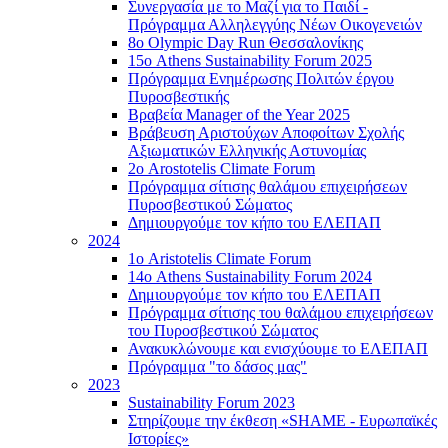
Συνεργασία με το Μαζί για το Παιδί -
Πρόγραμμα Αλληλεγγύης Νέων Οικογενειών
8ο Olympic Day Run Θεσσαλονίκης
15ο Athens Sustainability Forum 2025
Πρόγραμμα Ενημέρωσης Πολιτών έργου
Πυροσβεστικής
Βραβεία Manager of the Year 2025
Βράβευση Αριστούχων Αποφοίτων Σχολής
Αξιωματικών Ελληνικής Αστυνομίας
2ο Arostotelis Climate Forum
Πρόγραμμα σίτισης θαλάμου επιχειρήσεων
Πυροσβεστικού Σώματος
Δημιουργούμε τον κήπο του ΕΛΕΠΑΠ
2024
1ο Aristotelis Climate Forum
14ο Athens Sustainability Forum 2024
Δημιουργούμε τον κήπο του ΕΛΕΠΑΠ
Πρόγραμμα σίτισης του θαλάμου επιχειρήσεων
του Πυροσβεστικού Σώματος
Ανακυκλώνουμε και ενισχύουμε το ΕΛΕΠΑΠ
Πρόγραμμα "το δάσος μας"
2023
Sustainability Forum 2023
Στηρίζουμε την έκθεση «SHAME - Ευρωπαϊκές
Ιστορίες»