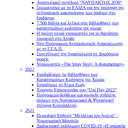
Αναπτυξιακό συνέδριο "ΝΑΥΠΑΚΤΟΣ 2030"
Συμμαχούμε με το ΕΛΙΖΑ για την πρόληψη της
σεξουαλικής κακοποίησης των παιδιών στο
διαδίκτυο
7.500 βιβλία και λεξικά στις βιβλιοθήκες των
καταστημάτων κράτησης της χώρας
Η πρώτη σειρά ντοκιμαντέρ για το θαλάσσιο
τουρισμό στο Αιγαίο
Νέο Πρόγραμμα Ανταποδοτικής Ανακύκλωσης
με τη Γ.Γ.Α.Π.
Συνεχίζουμε την Ανακύκλωση σε Δημόσιους
φορείς
Ντοκιμαντέρ «The Stray Story: A dogumentary»
2022
Εφοδιάζουμε τις βιβλιοθήκες των
Καταστημάτων Κράτησης της Χώρας
Στηρίζουμε το Άλμα Ζωής
Χορηγός Επικοινωνίας του “Uni Day 2022”
Πρόγραμμα βοήθειας και ψυχικής στήριξης
ατόμων στη Νοσοκομειακή & Ψυχιατρική
πτέρυγα Κορυδαλλού
2021
Περιοδική Έκθεση "Μετάλλια του Αγώνα" -
Νομισματικό Μουσείο
Διαδικτυακή εκδήλωση COVID-19 «Η σημασία