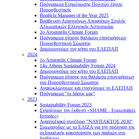
Πρόγραμμα Ενημέρωσης Πολιτών έργου
Πυροσβεστικής
Βραβεία Manager of the Year 2025
Βράβευση Αριστούχων Αποφοίτων Σχολής
Αξιωματικών Ελληνικής Αστυνομίας
2ο Arostotelis Climate Forum
Πρόγραμμα σίτισης θαλάμου επιχειρήσεων
Πυροσβεστικού Σώματος
Δημιουργούμε τον κήπο του ΕΛΕΠΑΠ
2024
1ο Aristotelis Climate Forum
14ο Athens Sustainability Forum 2024
Δημιουργούμε τον κήπο του ΕΛΕΠΑΠ
Πρόγραμμα σίτισης του θαλάμου επιχειρήσεων
του Πυροσβεστικού Σώματος
Ανακυκλώνουμε και ενισχύουμε το ΕΛΕΠΑΠ
Πρόγραμμα "το δάσος μας"
2023
Sustainability Forum 2023
Στηρίζουμε την έκθεση «SHAME - Ευρωπαϊκές
Ιστορίες»
Αναπτυξιακό συνέδριο "ΝΑΥΠΑΚΤΟΣ 2030"
Συμμαχούμε με το ΕΛΙΖΑ για την πρόληψη της
σεξουαλικής κακοποίησης των παιδιών στο
διαδίκτυο