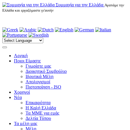
Συμμαχία για την Ελλάδα
Αγαπάμε την
Ελλάδα και εργαζόμαστε γι'αυτήν
Αρχική
Ποιοι Είμαστε
Γνωρίστε μας
Διοικητικό Συμβούλιο
Ιδρυτικά Μέλη
Απολογισμοί
Πιστοποίηση - ISO
Χορηγοί
Νέα
Επικαιρότητα
H Καλή Ελλάδα
Τα ΜΜΕ για εμάς
Δελτία Τύπου
Τα μέλη μας
Μέλη