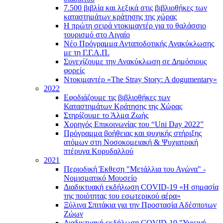
7.500 βιβλία και λεξικά στις βιβλιοθήκες των
καταστημάτων κράτησης της χώρας
Η πρώτη σειρά ντοκιμαντέρ για το θαλάσσιο
τουρισμό στο Αιγαίο
Νέο Πρόγραμμα Ανταποδοτικής Ανακύκλωσης
με τη Γ.Γ.Α.Π.
Συνεχίζουμε την Ανακύκλωση σε Δημόσιους
φορείς
Ντοκιμαντέρ «The Stray Story: A dogumentary»
2022
Εφοδιάζουμε τις βιβλιοθήκες των
Καταστημάτων Κράτησης της Χώρας
Στηρίζουμε το Άλμα Ζωής
Χορηγός Επικοινωνίας του “Uni Day 2022”
Πρόγραμμα βοήθειας και ψυχικής στήριξης
ατόμων στη Νοσοκομειακή & Ψυχιατρική
πτέρυγα Κορυδαλλού
2021
Περιοδική Έκθεση "Μετάλλια του Αγώνα" -
Νομισματικό Μουσείο
Διαδικτυακή εκδήλωση COVID-19 «Η σημασία
της ποιότητας του εσωτερικού αέρα»
Ξύλινα Σπιτάκια για την Προστασία Αδέσποτων
Ζώων
Διαδικτυακή εκδήλωση COVID-19 "Υγιεινή