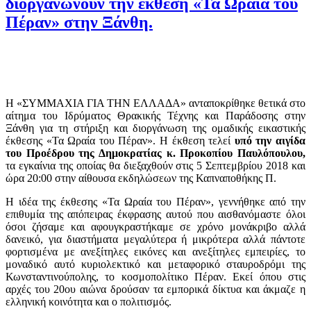
διοργανώνουν την έκθεση «Τα Ωραία του
Πέραν» στην Ξάνθη.
Η «ΣΥΜΜΑΧΙΑ ΓΙΑ ΤΗΝ ΕΛΛΑΔΑ» ανταποκρίθηκε θετικά στο
αίτημα του Ιδρύματος Θρακικής Τέχνης και Παράδοσης στην
Ξάνθη για τη στήριξη και διοργάνωση της ομαδικής εικαστικής
έκθεσης «Τα Ωραία του Πέραν». Η έκθεση τελεί
υπό την αιγίδα
του Προέδρου της Δημοκρατίας κ. Προκοπίου Παυλόπουλου,
τα εγκαίνια της οποίας θα διεξαχθούν στις 5 Σεπτεμβρίου 2018 και
ώρα 20:00 στην αίθουσα εκδηλώσεων της Καπναποθήκης Π.
Η ιδέα της έκθεσης «Τα Ωραία του Πέραν», γεννήθηκε από την
επιθυμία της απόπειρας έκφρασης αυτού που αισθανόμαστε όλοι
όσοι ζήσαμε και αφουγκραστήκαμε σε χρόνο μονάκριβο αλλά
δανεικό, για διαστήματα μεγαλύτερα ή μικρότερα αλλά πάντοτε
φορτισμένα με ανεξίτηλες εικόνες και ανεξίτηλες εμπειρίες, το
μοναδικό αυτό κυριολεκτικό και μεταφορικό σταυροδρόμι της
Κωνσταντινούπολης, το κοσμοπολίτικο Πέραν. Εκεί όπου στις
αρχές του 20ου αιώνα δρούσαν τα εμπορικά δίκτυα και άκμαζε η
ελληνική κοινότητα και ο πολιτισμός.