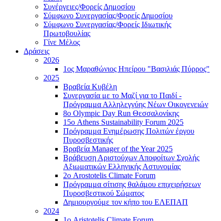
Συνέργειες/Φορείς Δημοσίου
Σύμφωνο Συνεργασίας/Φορείς Δημοσίου
Σύμφωνο Συνεργασίας/Φορείς Ιδιωτικής
Πρωτοβουλίας
Γίνε Μέλος
Δράσεις
2026
1ος Μαραθώνιος Ηπείρου "Βασιλιάς Πύρρος"
2025
Βραβεία Κυβέλη
Συνεργασία με το Μαζί για το Παιδί -
Πρόγραμμα Αλληλεγγύης Νέων Οικογενειών
8ο Olympic Day Run Θεσσαλονίκης
15ο Athens Sustainability Forum 2025
Πρόγραμμα Ενημέρωσης Πολιτών έργου
Πυροσβεστικής
Βραβεία Manager of the Year 2025
Βράβευση Αριστούχων Αποφοίτων Σχολής
Αξιωματικών Ελληνικής Αστυνομίας
2ο Arostotelis Climate Forum
Πρόγραμμα σίτισης θαλάμου επιχειρήσεων
Πυροσβεστικού Σώματος
Δημιουργούμε τον κήπο του ΕΛΕΠΑΠ
2024
1ο Aristotelis Climate Forum