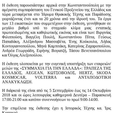
Η έκθεση παρουσιάστηκε αρχικά στην Κωνσταντινούπολη με την
αμέριστη συμπαράσταση του Γενικού Προξενείου της Ελλάδος και
τώρα μεταφέρεται στο Ίδρυμα Θρακικής Τέχνης και Παράδοσης
γιορτάζοντας έτσι και τα 20 χρόνια από την ίδρυσή του. Τα έργα
των 13 εικαστικών που συμμετέχουν στην έκθεση, γεννήθηκαν σε
μεγάλο βαθμό υπό το στιγμιαίο κλίμα μιας εντατικής
πρωτοειδωμένης και καθηλωτικής εικόνας και είναι των: Βιργινίας
Φιλιππούση, Βαγγέλη Πουλή, Κωνσταντίνου Πίττα, Γεύσως
Παπαδάκη, Αλέξανδρου Μασσαβέτα, Ένης Κούκουλα, Λήδας
Κοντογιαννοπούλου, Μηνά Καμπιτάκη, Κατερίνας Ζαχαροπούλου,
Ανδρέα Γεωργιάδη, Ειρήνης Βογιατζή, Τάσου Βενετσανόπουλου
και Όλγας Αλεξοπούλου.
Η έκθεση υλοποιείται με την ευγενική υποστήριξη των εταιρειών/
μελών της «ΣΥΜΜΑΧΙΑ ΓΙΑ ΤΗΝ ΕΛΛΑΔΑ»: ΤΡΑΠΕΖΑ ΤΗΣ
ΕΛΛΑΔΟΣ, AEGEAN, ΚΩΤΣΟΒΟΛΟΣ, HERTZ, SKODA
KOSMOCAR, VOLTERRA και ΑΝΤΑΠΟΔΟΤΙΚΗ
ΑΝΑΚΥΚΛΩΣΗ.
Η διάρκειά της είναι από τις 5 Σεπτεμβρίου έως τις 14 Οκτωβρίου
2018 και οι ώρες λειτουργίας καθημερινά Δευτέρα – Παρασκευή
17:00-21:00 και κατόπιν συνεννοήσεων το πρωί 9:00-14:00.
Την επιμέλεια της έκθεσης έχει η Ιστορικός Τέχνης κα. Ίρις
Κρητικού.