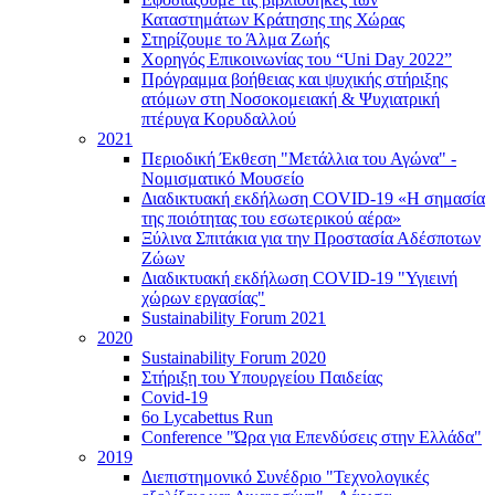
Καταστημάτων Κράτησης της Χώρας
Στηρίζουμε το Άλμα Ζωής
Χορηγός Επικοινωνίας του “Uni Day 2022”
Πρόγραμμα βοήθειας και ψυχικής στήριξης
ατόμων στη Νοσοκομειακή & Ψυχιατρική
πτέρυγα Κορυδαλλού
2021
Περιοδική Έκθεση "Μετάλλια του Αγώνα" -
Νομισματικό Μουσείο
Διαδικτυακή εκδήλωση COVID-19 «Η σημασία
της ποιότητας του εσωτερικού αέρα»
Ξύλινα Σπιτάκια για την Προστασία Αδέσποτων
Ζώων
Διαδικτυακή εκδήλωση COVID-19 "Υγιεινή
χώρων εργασίας"
Sustainability Forum 2021
2020
Sustainability Forum 2020
Στήριξη του Υπουργείου Παιδείας
Covid-19
6ο Lycabettus Run
Conference "Ώρα για Επενδύσεις στην Ελλάδα"
2019
Διεπιστημονικό Συνέδριο "Τεχνολογικές