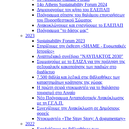
14ο Athens Sustainability Forum 2024
Δημιουργούμε τον κήπο του ΕΛΕΠΑΠ
Πρόγραμμα σίτισης του θαλάμου επιχειρήσεων
του Πυροσβεστικού Σώματος
Ανακυκλώνουμε και ενισχύουμε το ΕΛΕΠΑΠ
Πρόγραμμα "το δάσος μας"
2023
Sustainability Forum 2023
Στηρίζουμε την έκθεση «SHAME - Ευρωπαϊκές
Ιστορίες»
Αναπτυξιακό συνέδριο "ΝΑΥΠΑΚΤΟΣ 2030"
Συμμαχούμε με το ΕΛΙΖΑ για την πρόληψη της
σεξουαλικής κακοποίησης των παιδιών στο
διαδίκτυο
7.500 βιβλία και λεξικά στις βιβλιοθήκες των
καταστημάτων κράτησης της χώρας
Η πρώτη σειρά ντοκιμαντέρ για το θαλάσσιο
τουρισμό στο Αιγαίο
Νέο Πρόγραμμα Ανταποδοτικής Ανακύκλωσης
με τη Γ.Γ.Α.Π.
Συνεχίζουμε την Ανακύκλωση σε Δημόσιους
φορείς
Ντοκιμαντέρ «The Stray Story: A dogumentary»
2022
Εφοδιάζουμε τις βιβλιοθήκες των