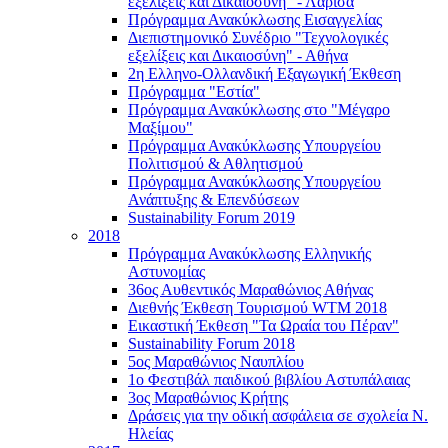
εξελίξεις και Δικαιοσύνη" - Λάρισα
Πρόγραμμα Ανακύκλωσης Εισαγγελίας
Διεπιστημονικό Συνέδριο "Τεχνολογικές
εξελίξεις και Δικαιοσύνη" - Αθήνα
2η Ελληνο-Ολλανδική Εξαγωγική Έκθεση
Πρόγραμμα "Εστία"
Πρόγραμμα Ανακύκλωσης στο "Μέγαρο
Μαξίμου"
Πρόγραμμα Ανακύκλωσης Υπουργείου
Πολιτισμού & Αθλητισμού
Πρόγραμμα Ανακύκλωσης Υπουργείου
Ανάπτυξης & Επενδύσεων
Sustainability Forum 2019
2018
Πρόγραμμα Ανακύκλωσης Ελληνικής
Αστυνομίας
36ος Αυθεντικός Μαραθώνιος Αθήνας
Διεθνής Έκθεση Τουρισμού WTM 2018
Εικαστική Έκθεση "Τα Ωραία του Πέραν"
Sustainability Forum 2018
5ος Μαραθώνιος Ναυπλίου
1ο Φεστιβάλ παιδικού βιβλίου Αστυπάλαιας
3ος Μαραθώνιος Κρήτης
Δράσεις για την οδική ασφάλεια σε σχολεία Ν.
Ηλείας