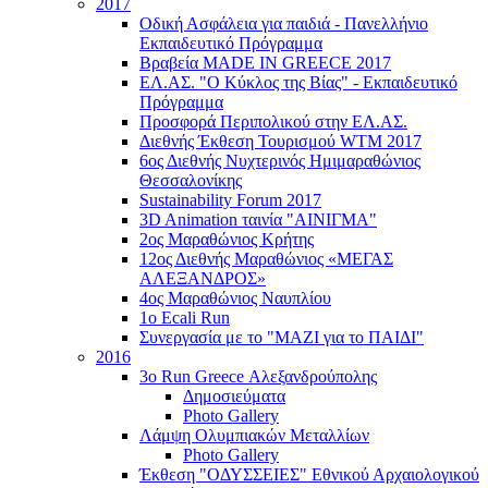
2017
Οδική Ασφάλεια για παιδιά - Πανελλήνιο
Εκπαιδευτικό Πρόγραμμα
Βραβεία MADE IN GREECE 2017
ΕΛ.ΑΣ. "Ο Κύκλος της Βίας" - Εκπαιδευτικό
Πρόγραμμα
Προσφορά Περιπολικού στην ΕΛ.ΑΣ.
Διεθνής Έκθεση Τουρισμού WTM 2017
6ος Διεθνής Νυχτερινός Ημιμαραθώνιος
Θεσσαλονίκης
Sustainability Forum 2017
3D Animation ταινία "ΑΙΝΙΓΜΑ"
2ος Μαραθώνιος Κρήτης
12ος Διεθνής Μαραθώνιος «ΜΕΓΑΣ
ΑΛΕΞΑΝΔΡΟΣ»
4ος Μαραθώνιος Ναυπλίου
1ο Ecali Run
Συνεργασία με το "ΜΑΖΙ για το ΠΑΙΔΙ"
2016
3ο Run Greece Αλεξανδρούπολης
Δημοσιεύματα
Photo Gallery
Λάμψη Ολυμπιακών Μεταλλίων
Photo Gallery
Έκθεση "ΟΔΥΣΣΕΙΕΣ" Εθνικού Αρχαιολογικού