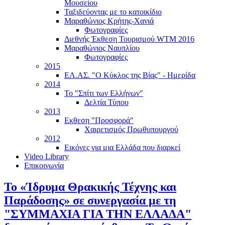
Μουσείου
Ταξιδεύοντας με το κατοικίδιο
Μαραθώνιος Κρήτης-Χανιά
Φωτογραφίες
Διεθνής Έκθεση Τουρισμού WTM 2016
Μαραθώνιος Ναυπλίου
Φωτογραφίες
2015
ΕΛ.ΑΣ. "Ο Κύκλος της Βίας" - Ημερίδα
2014
Το "Σπίτι των Ελλήνων"
Δελτία Τύπου
2013
Εκθεση "Προσφορά"
Χαιρετισμός Πρωθυπουργού
2012
Εικόνες για μια Ελλάδα που διαρκεί
Video Library
Επικοινωνία
Το «Ίδρυμα Θρακικής Τέχνης και
Παράδοσης» σε συνεργασία με τη
"ΣΥΜΜΑΧΙΑ ΓΙΑ ΤΗΝ ΕΛΛΑΔΑ"