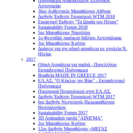
Πρόγραμμα Ανακύκλωσης Ελληνικής
Αστυνομίας
36ος Αυθεντικός Μαραθώνιος Αθήνας
Διεθνής Έκθεση Τουρισμού WTM 2018
Εικαστική Έκθεση "Τα Ωραία του Πέραν"
Sustainability Forum 2018
5ος Μαραθώνιος Ναυπλίου
1ο Φεστιβάλ παιδικού βιβλίου Αστυπάλαιας
3ος Μαραθώνιος Κρήτης
Δράσεις για την οδική ασφάλεια σε σχολεία Ν.
Ηλείας
2017
Οδική Ασφάλεια για παιδιά - Πανελλήνιο
Εκπαιδευτικό Πρόγραμμα
Βραβεία MADE IN GREECE 2017
ΕΛ.ΑΣ. "Ο Κύκλος της Βίας" - Εκπαιδευτικό
Πρόγραμμα
Προσφορά Περιπολικού στην ΕΛ.ΑΣ.
Διεθνής Έκθεση Τουρισμού WTM 2017
6ος Διεθνής Νυχτερινός Ημιμαραθώνιος
Θεσσαλονίκης
Sustainability Forum 2017
3D Animation ταινία "ΑΙΝΙΓΜΑ"
2ος Μαραθώνιος Κρήτης
12ος Διεθνής Μαραθώνιος «ΜΕΓΑΣ