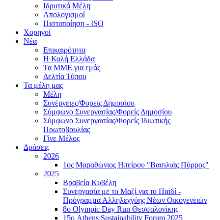
Ιδρυτικά Μέλη
Απολογισμοί
Πιστοποίηση - ISO
Χορηγοί
Νέα
Επικαιρότητα
H Καλή Ελλάδα
Τα ΜΜΕ για εμάς
Δελτία Τύπου
Τα μέλη μας
Μέλη
Συνέργειες/Φορείς Δημοσίου
Σύμφωνο Συνεργασίας/Φορείς Δημοσίου
Σύμφωνο Συνεργασίας/Φορείς Ιδιωτικής
Πρωτοβουλίας
Γίνε Μέλος
Δράσεις
2026
1ος Μαραθώνιος Ηπείρου "Βασιλιάς Πύρρος"
2025
Βραβεία Κυβέλη
Συνεργασία με το Μαζί για το Παιδί -
Πρόγραμμα Αλληλεγγύης Νέων Οικογενειών
8ο Olympic Day Run Θεσσαλονίκης
15ο Athens Sustainability Forum 2025