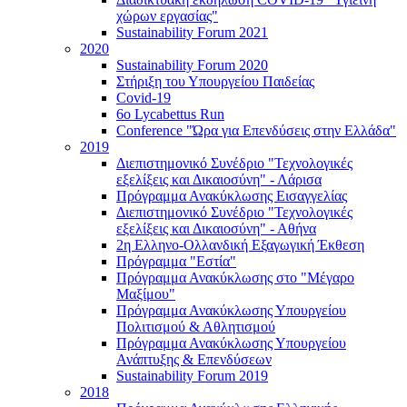
χώρων εργασίας"
Sustainability Forum 2021
2020
Sustainability Forum 2020
Στήριξη του Υπουργείου Παιδείας
Covid-19
6ο Lycabettus Run
Conference "Ώρα για Επενδύσεις στην Ελλάδα"
2019
Διεπιστημονικό Συνέδριο "Τεχνολογικές
εξελίξεις και Δικαιοσύνη" - Λάρισα
Πρόγραμμα Ανακύκλωσης Εισαγγελίας
Διεπιστημονικό Συνέδριο "Τεχνολογικές
εξελίξεις και Δικαιοσύνη" - Αθήνα
2η Ελληνο-Ολλανδική Εξαγωγική Έκθεση
Πρόγραμμα "Εστία"
Πρόγραμμα Ανακύκλωσης στο "Μέγαρο
Μαξίμου"
Πρόγραμμα Ανακύκλωσης Υπουργείου
Πολιτισμού & Αθλητισμού
Πρόγραμμα Ανακύκλωσης Υπουργείου
Ανάπτυξης & Επενδύσεων
Sustainability Forum 2019
2018