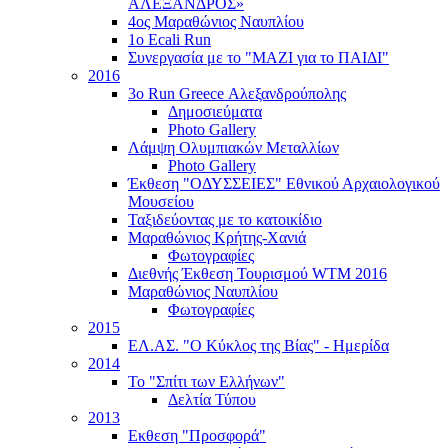
ΑΛΕΞΑΝΔΡΟΣ»
4ος Μαραθώνιος Ναυπλίου
1ο Ecali Run
Συνεργασία με το "ΜΑΖΙ για το ΠΑΙΔΙ"
2016
3ο Run Greece Αλεξανδρούπολης
Δημοσιεύματα
Photo Gallery
Λάμψη Ολυμπιακών Μεταλλίων
Photo Gallery
Έκθεση "ΟΔΥΣΣΕΙΕΣ" Εθνικού Αρχαιολογικού
Μουσείου
Ταξιδεύοντας με το κατοικίδιο
Μαραθώνιος Κρήτης-Χανιά
Φωτογραφίες
Διεθνής Έκθεση Τουρισμού WTM 2016
Μαραθώνιος Ναυπλίου
Φωτογραφίες
2015
ΕΛ.ΑΣ. "Ο Κύκλος της Βίας" - Ημερίδα
2014
Το "Σπίτι των Ελλήνων"
Δελτία Τύπου
2013
Εκθεση "Προσφορά"