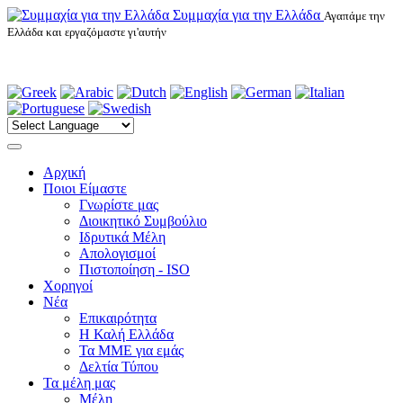
Συμμαχία για την Ελλάδα
Αγαπάμε την
Ελλάδα και εργαζόμαστε γι'αυτήν
Αρχική
Ποιοι Είμαστε
Γνωρίστε μας
Διοικητικό Συμβούλιο
Ιδρυτικά Μέλη
Απολογισμοί
Πιστοποίηση - ISO
Χορηγοί
Νέα
Επικαιρότητα
H Καλή Ελλάδα
Τα ΜΜΕ για εμάς
Δελτία Τύπου
Τα μέλη μας
Μέλη