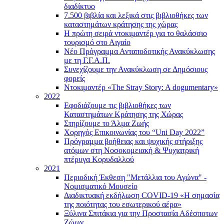
διαδίκτυο
7.500 βιβλία και λεξικά στις βιβλιοθήκες των
καταστημάτων κράτησης της χώρας
Η πρώτη σειρά ντοκιμαντέρ για το θαλάσσιο
τουρισμό στο Αιγαίο
Νέο Πρόγραμμα Ανταποδοτικής Ανακύκλωσης
με τη Γ.Γ.Α.Π.
Συνεχίζουμε την Ανακύκλωση σε Δημόσιους
φορείς
Ντοκιμαντέρ «The Stray Story: A dogumentary»
2022
Εφοδιάζουμε τις βιβλιοθήκες των
Καταστημάτων Κράτησης της Χώρας
Στηρίζουμε το Άλμα Ζωής
Χορηγός Επικοινωνίας του “Uni Day 2022”
Πρόγραμμα βοήθειας και ψυχικής στήριξης
ατόμων στη Νοσοκομειακή & Ψυχιατρική
πτέρυγα Κορυδαλλού
2021
Περιοδική Έκθεση "Μετάλλια του Αγώνα" -
Νομισματικό Μουσείο
Διαδικτυακή εκδήλωση COVID-19 «Η σημασία
της ποιότητας του εσωτερικού αέρα»
Ξύλινα Σπιτάκια για την Προστασία Αδέσποτων
Ζώων