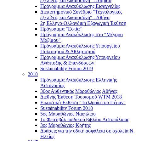
εξελίξεις και Δικαιοσύνη" - Λάρισα
Πρόγραμμα Ανακύκλωσης Εισαγγελίας
Διεπιστημονικό Συνέδριο "Τεχνολογικές
εξελίξεις και Δικαιοσύνη" - Αθήνα
2η Ελληνο-Ολλανδική Εξαγωγική Έκθεση
Πρόγραμμα "Εστία"
Πρόγραμμα Ανακύκλωσης στο "Μέγαρο
Μαξίμου"
Πρόγραμμα Ανακύκλωσης Υπουργείου
Πολιτισμού & Αθλητισμού
Πρόγραμμα Ανακύκλωσης Υπουργείου
Ανάπτυξης & Επενδύσεων
Sustainability Forum 2019
2018
Πρόγραμμα Ανακύκλωσης Ελληνικής
Αστυνομίας
36ος Αυθεντικός Μαραθώνιος Αθήνας
Διεθνής Έκθεση Τουρισμού WTM 2018
Εικαστική Έκθεση "Τα Ωραία του Πέραν"
Sustainability Forum 2018
5ος Μαραθώνιος Ναυπλίου
1ο Φεστιβάλ παιδικού βιβλίου Αστυπάλαιας
3ος Μαραθώνιος Κρήτης
Δράσεις για την οδική ασφάλεια σε σχολεία Ν.
Ηλείας