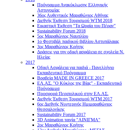
Πρόγραμμα Ανακύκλωσης Ελληνικής
Αστυνομίας
36ος Αυθεντικός Μαραθώνιος Αθήνας
Διεθνής Έκθεση Τουρισμού WTM 2018
Εικαστική Έκθεση "Τα Ωραία του Πέραν"
Sustainability Forum 2018
5ος Μαραθώνιος Ναυπλίου
1ο Φεστιβάλ παιδικού βιβλίου Αστυπάλαιας
3ος Μαραθώνιος Κρήτης
Δράσεις για την οδική ασφάλεια σε σχολεία Ν.
Ηλείας
2017
Οδική Ασφάλεια για παιδιά - Πανελλήνιο
Εκπαιδευτικό Πρόγραμμα
Βραβεία MADE IN GREECE 2017
ΕΛ.ΑΣ. "Ο Κύκλος της Βίας" - Εκπαιδευτικό
Πρόγραμμα
Προσφορά Περιπολικού στην ΕΛ.ΑΣ.
Διεθνής Έκθεση Τουρισμού WTM 2017
6ος Διεθνής Νυχτερινός Ημιμαραθώνιος
Θεσσαλονίκης
Sustainability Forum 2017
3D Animation ταινία "ΑΙΝΙΓΜΑ"
2ος Μαραθώνιος Κρήτης