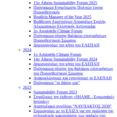
15ο Athens Sustainability Forum 2025
Πρόγραμμα Ενημέρωσης Πολιτών έργου
Πυροσβεστικής
Βραβεία Manager of the Year 2025
Βράβευση Αριστούχων Αποφοίτων Σχολής
Αξιωματικών Ελληνικής Αστυνομίας
2ο Arostotelis Climate Forum
Πρόγραμμα σίτισης θαλάμου επιχειρήσεων
Πυροσβεστικού Σώματος
Δημιουργούμε τον κήπο του ΕΛΕΠΑΠ
2024
1ο Aristotelis Climate Forum
14ο Athens Sustainability Forum 2024
Δημιουργούμε τον κήπο του ΕΛΕΠΑΠ
Πρόγραμμα σίτισης του θαλάμου επιχειρήσεων
του Πυροσβεστικού Σώματος
Ανακυκλώνουμε και ενισχύουμε το ΕΛΕΠΑΠ
Πρόγραμμα "το δάσος μας"
2023
Sustainability Forum 2023
Στηρίζουμε την έκθεση «SHAME - Ευρωπαϊκές
Ιστορίες»
Αναπτυξιακό συνέδριο "ΝΑΥΠΑΚΤΟΣ 2030"
Συμμαχούμε με το ΕΛΙΖΑ για την πρόληψη της
σεξουαλικής κακοποίησης των παιδιών στο