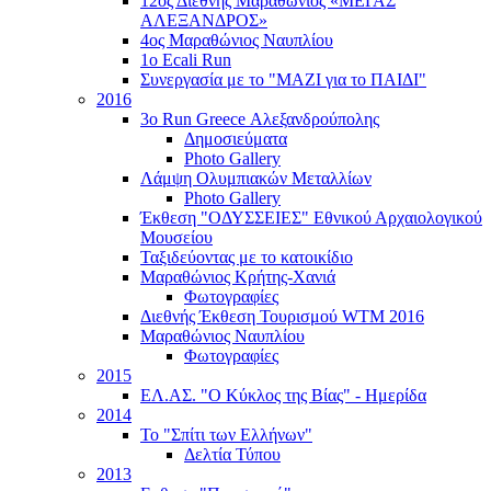
12ος Διεθνής Μαραθώνιος «ΜΕΓΑΣ
ΑΛΕΞΑΝΔΡΟΣ»
4ος Μαραθώνιος Ναυπλίου
1ο Ecali Run
Συνεργασία με το "ΜΑΖΙ για το ΠΑΙΔΙ"
2016
3ο Run Greece Αλεξανδρούπολης
Δημοσιεύματα
Photo Gallery
Λάμψη Ολυμπιακών Μεταλλίων
Photo Gallery
Έκθεση "ΟΔΥΣΣΕΙΕΣ" Εθνικού Αρχαιολογικού
Μουσείου
Ταξιδεύοντας με το κατοικίδιο
Μαραθώνιος Κρήτης-Χανιά
Φωτογραφίες
Διεθνής Έκθεση Τουρισμού WTM 2016
Μαραθώνιος Ναυπλίου
Φωτογραφίες
2015
ΕΛ.ΑΣ. "Ο Κύκλος της Βίας" - Ημερίδα
2014
Το "Σπίτι των Ελλήνων"
Δελτία Τύπου
2013