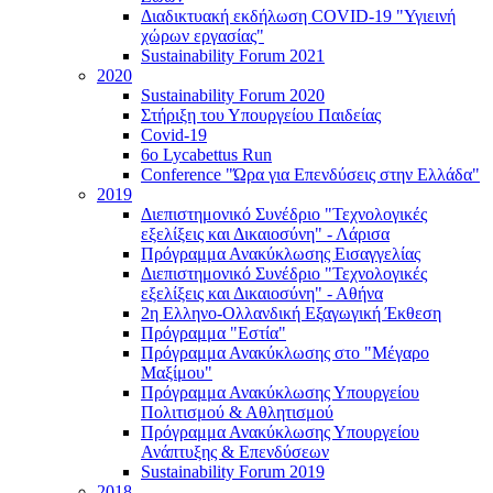
Διαδικτυακή εκδήλωση COVID-19 "Υγιεινή
χώρων εργασίας"
Sustainability Forum 2021
2020
Sustainability Forum 2020
Στήριξη του Υπουργείου Παιδείας
Covid-19
6ο Lycabettus Run
Conference "Ώρα για Επενδύσεις στην Ελλάδα"
2019
Διεπιστημονικό Συνέδριο "Τεχνολογικές
εξελίξεις και Δικαιοσύνη" - Λάρισα
Πρόγραμμα Ανακύκλωσης Εισαγγελίας
Διεπιστημονικό Συνέδριο "Τεχνολογικές
εξελίξεις και Δικαιοσύνη" - Αθήνα
2η Ελληνο-Ολλανδική Εξαγωγική Έκθεση
Πρόγραμμα "Εστία"
Πρόγραμμα Ανακύκλωσης στο "Μέγαρο
Μαξίμου"
Πρόγραμμα Ανακύκλωσης Υπουργείου
Πολιτισμού & Αθλητισμού
Πρόγραμμα Ανακύκλωσης Υπουργείου
Ανάπτυξης & Επενδύσεων
Sustainability Forum 2019
2018