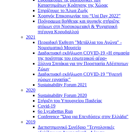
Καταστημάτων Κράτησης της Χώρας
Στηρίζουμε το Άλμα Ζωής
Χορηγός Επικοινωνίας του “Uni Day 2022”
Πρόγραμμα βοήθειας και ψυχικής στήριξης
ατόμων στη Νοσοκομειακή & Ψυχιατρική
πτέρυγα Κορυδαλλού
2021
Περιοδική Έκθεση "Μετάλλια του Αγώνα" -
Νομισματικό Μουσείο
Διαδικτυακή εκδήλωση COVID-19 «Η σημασία
της ποιότητας του εσωτερικού αέρα»
Ξύλινα Σπιτάκια για την Προστασία Αδέσποτων
Ζώων
Διαδικτυακή εκδήλωση COVID-19 "Υγιεινή
χώρων εργασίας"
Sustainability Forum 2021
2020
Sustainability Forum 2020
Στήριξη του Υπουργείου Παιδείας
Covid-19
6ο Lycabettus Run
Conference "Ώρα για Επενδύσεις στην Ελλάδα"
2019
Διεπιστημονικό Συνέδριο "Τεχνολογικές