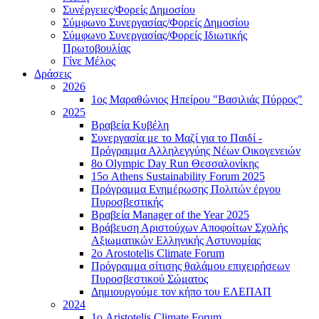
Συνέργειες/Φορείς Δημοσίου
Σύμφωνο Συνεργασίας/Φορείς Δημοσίου
Σύμφωνο Συνεργασίας/Φορείς Ιδιωτικής
Πρωτοβουλίας
Γίνε Μέλος
Δράσεις
2026
1ος Μαραθώνιος Ηπείρου "Βασιλιάς Πύρρος"
2025
Βραβεία Κυβέλη
Συνεργασία με το Μαζί για το Παιδί -
Πρόγραμμα Αλληλεγγύης Νέων Οικογενειών
8ο Olympic Day Run Θεσσαλονίκης
15ο Athens Sustainability Forum 2025
Πρόγραμμα Ενημέρωσης Πολιτών έργου
Πυροσβεστικής
Βραβεία Manager of the Year 2025
Βράβευση Αριστούχων Αποφοίτων Σχολής
Αξιωματικών Ελληνικής Αστυνομίας
2ο Arostotelis Climate Forum
Πρόγραμμα σίτισης θαλάμου επιχειρήσεων
Πυροσβεστικού Σώματος
Δημιουργούμε τον κήπο του ΕΛΕΠΑΠ
2024
1ο Aristotelis Climate Forum