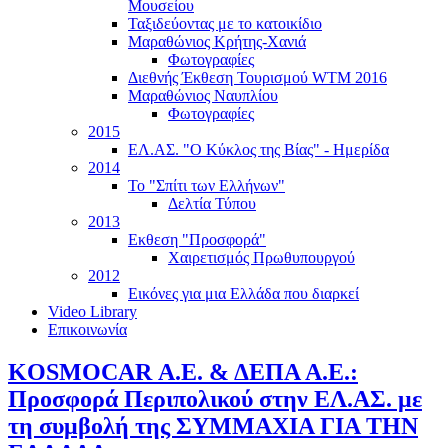
Μουσείου
Ταξιδεύοντας με το κατοικίδιο
Μαραθώνιος Κρήτης-Χανιά
Φωτογραφίες
Διεθνής Έκθεση Τουρισμού WTM 2016
Μαραθώνιος Ναυπλίου
Φωτογραφίες
2015
ΕΛ.ΑΣ. "Ο Κύκλος της Βίας" - Ημερίδα
2014
Το "Σπίτι των Ελλήνων"
Δελτία Τύπου
2013
Εκθεση "Προσφορά"
Χαιρετισμός Πρωθυπουργού
2012
Εικόνες για μια Ελλάδα που διαρκεί
Video Library
Επικοινωνία
KOSMOCAR Α.Ε. & ΔΕΠΑ Α.Ε.:
Προσφορά Περιπολικού στην ΕΛ.ΑΣ. με
τη συμβολή της ΣΥΜΜΑΧΙΑ ΓΙΑ ΤΗΝ