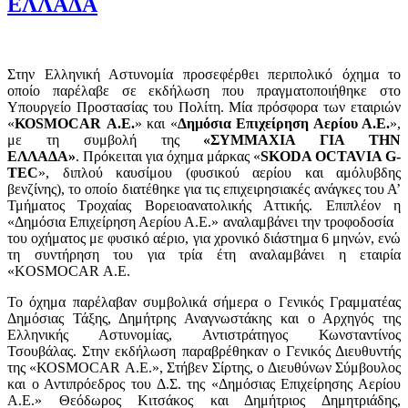
ΕΛΛΑΔΑ
Στην Ελληνική Αστυνομία προσεφέρθει περιπολικό όχημα το
οποίο παρέλαβε σε εκδήλωση που πραγματοποιήθηκε στο
Υπουργείο Προστασίας του Πολίτη. Μία πρόσφορα των εταιριών
«
ΚΟSMΟCΑR
Α.Ε.
» και «
Δημόσια Επιχείρηση Αερίου Α.Ε.
»,
με τη συμβολή της
«ΣΥΜΜΑΧΙΑ ΓΙΑ ΤΗΝ
ΕΛΛΑΔΑ»
. Πρόκειται για όχημα μάρκας «
SKODA OCTAVIA G-
TEC
», διπλού καυσίμου (φυσικού αερίου και αμόλυβδης
βενζίνης), το οποίο διατέθηκε για τις επιχειρησιακές ανάγκες του Α’
Τμήματος Τροχαίας Βορειοανατολικής Αττικής. Επιπλέον η
«Δημόσια Επιχείρηση Αερίου Α.Ε.» αναλαμβάνει την τροφοδοσία
του οχήματος με φυσικό αέριο, για χρονικό διάστημα 6 μηνών, ενώ
τη συντήρηση του για τρία έτη αναλαμβάνει η εταιρία
«KOSMOCAR Α.Ε.
Το όχημα παρέλαβαν συμβολικά σήμερα ο Γενικός Γραμματέας
Δημόσιας Τάξης, Δημήτρης Αναγνωστάκης και ο Αρχηγός της
Ελληνικής Αστυνομίας, Αντιστράτηγος Κωνσταντίνος
Τσουβάλας. Στην εκδήλωση παραβρέθηκαν ο Γενικός Διευθυντής
της «ΚΟSΜΟCAR Α.Ε.», Στήβεν Σίρτης, ο Διευθύνων Σύμβουλος
και ο Αντιπρόεδρος του Δ.Σ. της «Δημόσιας Επιχείρησης Αερίου
Α.Ε.» Θεόδωρος Κιτσάκος και Δημήτριος Δημητριάδης,