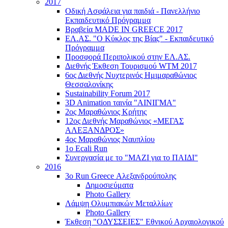
2017
Οδική Ασφάλεια για παιδιά - Πανελλήνιο
Εκπαιδευτικό Πρόγραμμα
Βραβεία MADE IN GREECE 2017
ΕΛ.ΑΣ. "Ο Κύκλος της Βίας" - Εκπαιδευτικό
Πρόγραμμα
Προσφορά Περιπολικού στην ΕΛ.ΑΣ.
Διεθνής Έκθεση Τουρισμού WTM 2017
6ος Διεθνής Νυχτερινός Ημιμαραθώνιος
Θεσσαλονίκης
Sustainability Forum 2017
3D Animation ταινία "ΑΙΝΙΓΜΑ"
2ος Μαραθώνιος Κρήτης
12ος Διεθνής Μαραθώνιος «ΜΕΓΑΣ
ΑΛΕΞΑΝΔΡΟΣ»
4ος Μαραθώνιος Ναυπλίου
1ο Ecali Run
Συνεργασία με το "ΜΑΖΙ για το ΠΑΙΔΙ"
2016
3ο Run Greece Αλεξανδρούπολης
Δημοσιεύματα
Photo Gallery
Λάμψη Ολυμπιακών Μεταλλίων
Photo Gallery
Έκθεση "ΟΔΥΣΣΕΙΕΣ" Εθνικού Αρχαιολογικού