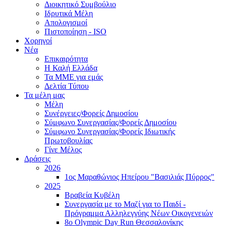
Διοικητικό Συμβούλιο
Ιδρυτικά Μέλη
Απολογισμοί
Πιστοποίηση - ISO
Χορηγοί
Νέα
Επικαιρότητα
H Καλή Ελλάδα
Τα ΜΜΕ για εμάς
Δελτία Τύπου
Τα μέλη μας
Μέλη
Συνέργειες/Φορείς Δημοσίου
Σύμφωνο Συνεργασίας/Φορείς Δημοσίου
Σύμφωνο Συνεργασίας/Φορείς Ιδιωτικής
Πρωτοβουλίας
Γίνε Μέλος
Δράσεις
2026
1ος Μαραθώνιος Ηπείρου "Βασιλιάς Πύρρος"
2025
Βραβεία Κυβέλη
Συνεργασία με το Μαζί για το Παιδί -
Πρόγραμμα Αλληλεγγύης Νέων Οικογενειών
8ο Olympic Day Run Θεσσαλονίκης