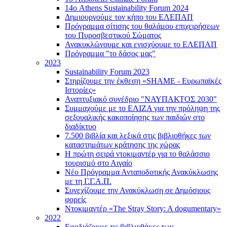
14ο Athens Sustainability Forum 2024
Δημιουργούμε τον κήπο του ΕΛΕΠΑΠ
Πρόγραμμα σίτισης του θαλάμου επιχειρήσεων
του Πυροσβεστικού Σώματος
Ανακυκλώνουμε και ενισχύουμε το ΕΛΕΠΑΠ
Πρόγραμμα "το δάσος μας"
2023
Sustainability Forum 2023
Στηρίζουμε την έκθεση «SHAME - Ευρωπαϊκές
Ιστορίες»
Αναπτυξιακό συνέδριο "ΝΑΥΠΑΚΤΟΣ 2030"
Συμμαχούμε με το ΕΛΙΖΑ για την πρόληψη της
σεξουαλικής κακοποίησης των παιδιών στο
διαδίκτυο
7.500 βιβλία και λεξικά στις βιβλιοθήκες των
καταστημάτων κράτησης της χώρας
Η πρώτη σειρά ντοκιμαντέρ για το θαλάσσιο
τουρισμό στο Αιγαίο
Νέο Πρόγραμμα Ανταποδοτικής Ανακύκλωσης
με τη Γ.Γ.Α.Π.
Συνεχίζουμε την Ανακύκλωση σε Δημόσιους
φορείς
Ντοκιμαντέρ «The Stray Story: A dogumentary»
2022
Εφοδιάζουμε τις βιβλιοθήκες των