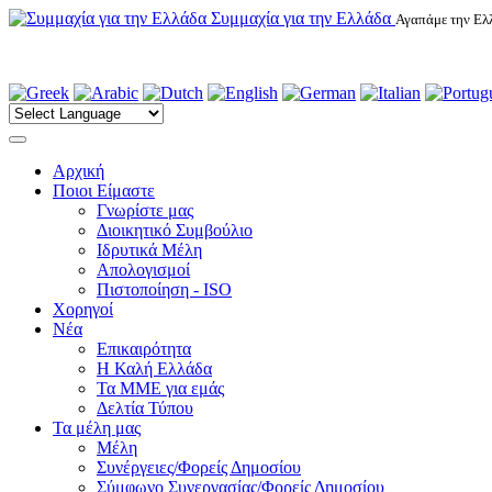
Συμμαχία για την Ελλάδα
Αγαπάμε την Ελλ
Αρχική
Ποιοι Είμαστε
Γνωρίστε μας
Διοικητικό Συμβούλιο
Ιδρυτικά Μέλη
Απολογισμοί
Πιστοποίηση - ISO
Χορηγοί
Νέα
Επικαιρότητα
H Καλή Ελλάδα
Τα ΜΜΕ για εμάς
Δελτία Τύπου
Τα μέλη μας
Μέλη
Συνέργειες/Φορείς Δημοσίου
Σύμφωνο Συνεργασίας/Φορείς Δημοσίου