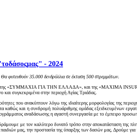
τοδάσοςμας" - 2024
α φυτευθούν 35.000 δενδρύλλια σε έκταση 500 στρεμμάτων.
λεσμα της «ΣΥΜΜΑΧΙΑ ΓΙΑ ΤΗΝ ΕΛΛΑΔΑ», και της «ΜΑΧΙΜΑ INSUR
 και συγκεκριμένα στην περιοχή Αγίας Τριάδας.
ξοότητες που ανακύπτουν λόγω της ιδιαίτερης μορφολογίας της περιοχή
τα καθώς και η συνδρομή πολυάριθμης ομάδας εξειδκευμένων εργατ
 προγράμματος αναδάσωσης η αγαστή συνεργασία με το έμπειρο προσω
δράμουμε με τον καλύτερο δυνατό τρόπο στην αποκατάσταση της πλη
παιδιών μας, την προστασία της ύπαρξης των δασών μας. Δρούμε για ν