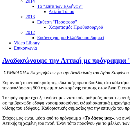
2014
Το "Σπίτι των Ελλήνων"
Δελτία Τύπου
2013
Εκθεση "Προσφορά"
Χαιρετισμός Πρωθυπουργού
2012
Εικόνες για μια Ελλάδα που διαρκεί
Video Library
Επικοινωνία
Αναδασώνουμε την Αττική με πρόγραμμα "
ΣΥΜΜΑΧΙΑ» Επιχειρήσεων για την Αναδασωση του Αγίου Στεφάνου. Θ
Σημαντική η ανταπόκριση της ιδιωτικής πρωτοβουλίας στο κά
την αναδάσωση 500 στρεμμάτων καμένης έκτασης στον Άγιο Στέφανο
Το πρόγραμμα έχει ξεκινήσει με εντατικούς ρυθμούς, παρά τις αντι
σε ημιβραχώδη εδάφη χρησιμοποιούνται ειδικά σκαπτικά μηχανήμα
κλίσης του εδάφους. Καθοριστικής σημασίας για την επιτυχία του
Στόχος μας είναι, μέσα από το πρόγραμμα
«Το δάσος μας»,
να συν
Αττικής τη χαμένη του πνοή. Έναν τόπο πρασίνου για το μέλλον των 