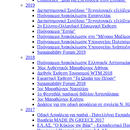
2019
Διεπιστημονικό Συνέδριο "Τεχνολογικές εξελίξεις
Πρόγραμμα Ανακύκλωσης Εισαγγελίας
Διεπιστημονικό Συνέδριο "Τεχνολογικές εξελίξει
2η Ελληνο-Ολλανδική Εξαγωγική Έκθεση
Πρόγραμμα "Εστία"
Πρόγραμμα Ανακύκλωσης στο "Μέγαρο Μαξίμο
Πρόγραμμα Ανακύκλωσης Υπουργείου Πολιτισμ
Πρόγραμμα Ανακύκλωσης Υπουργείου Ανάπτυξη
Sustainability Forum 2019
2018
Πρόγραμμα Ανακύκλωσης Ελληνικής Αστυνομία
36ος Αυθεντικός Μαραθώνιος Αθήνας
Διεθνής Έκθεση Τουρισμού WTM 2018
Εικαστική Έκθεση "Τα Ωραία του Πέραν"
Sustainability Forum 2018
5ος Μαραθώνιος Ναυπλίου
1ο Φεστιβάλ παιδικού βιβλίου Αστυπάλαιας
3ος Μαραθώνιος Κρήτης
Δράσεις για την οδική ασφάλεια σε σχολεία Ν. Η
2017
Οδική Ασφάλεια για παιδιά - Πανελλήνιο Εκπαι
Βραβεία MADE IN GREECE 2017
ΕΛ.ΑΣ. "Ο Κύκλος της Βίας" - Εκπαιδευτικό Π