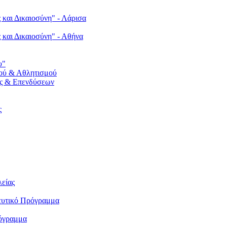
 και Δικαιοσύνη" - Λάρισα
ς και Δικαιοσύνη" - Αθήνα
υ"
ού & Αθλητισμού
ς & Επενδύσεων
ς
λείας
δευτικό Πρόγραμμα
ρόγραμμα