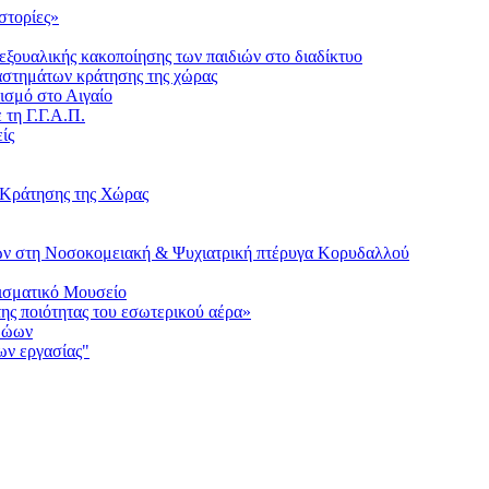
στορίες»
ξουαλικής κακοποίησης των παιδιών στο διαδίκτυο
αταστημάτων κράτησης της χώρας
ισμό στο Αιγαίο
τη Γ.Γ.Α.Π.
ίς
 Κράτησης της Χώρας
μων στη Νοσοκομειακή & Ψυχιατρική πτέρυγα Κορυδαλλού
ισματικό Μουσείο
ς ποιότητας του εσωτερικού αέρα»
 Ζώων
ων εργασίας"