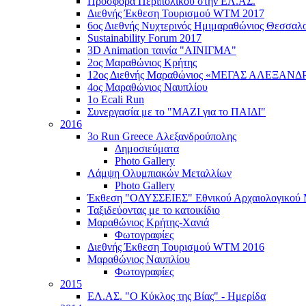
Προσφορά Περιπολικού στην ΕΛ.ΑΣ.
Διεθνής Έκθεση Τουρισμού WTM 2017
6ος Διεθνής Νυχτερινός Ημιμαραθώνιος Θεσσαλο
Sustainability Forum 2017
3D Animation ταινία "ΑΙΝΙΓΜΑ"
2ος Μαραθώνιος Κρήτης
12ος Διεθνής Μαραθώνιος «ΜΕΓΑΣ ΑΛΕΞΑΝΔ
4ος Μαραθώνιος Ναυπλίου
1ο Ecali Run
Συνεργασία με το "ΜΑΖΙ για το ΠΑΙΔΙ"
2016
3ο Run Greece Αλεξανδρούπολης
Δημοσιεύματα
Photo Gallery
Λάμψη Ολυμπιακών Μεταλλίων
Photo Gallery
Έκθεση "ΟΔΥΣΣΕΙΕΣ" Εθνικού Αρχαιολογικού 
Ταξιδεύοντας με το κατοικίδιο
Μαραθώνιος Κρήτης-Χανιά
Φωτογραφίες
Διεθνής Έκθεση Τουρισμού WTM 2016
Μαραθώνιος Ναυπλίου
Φωτογραφίες
2015
ΕΛ.ΑΣ. "Ο Κύκλος της Βίας" - Ημερίδα