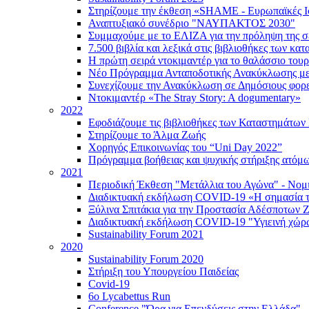
Στηρίζουμε την έκθεση «SHAME - Ευρωπαϊκές Ι
Αναπτυξιακό συνέδριο "ΝΑΥΠΑΚΤΟΣ 2030"
Συμμαχούμε με το ΕΛΙΖΑ για την πρόληψη της σε
7.500 βιβλία και λεξικά στις βιβλιοθήκες των κ
Η πρώτη σειρά ντοκιμαντέρ για το θαλάσσιο τουρ
Νέο Πρόγραμμα Ανταποδοτικής Ανακύκλωσης με 
Συνεχίζουμε την Ανακύκλωση σε Δημόσιους φορε
Ντοκιμαντέρ «The Stray Story: A dogumentary»
2022
Εφοδιάζουμε τις βιβλιοθήκες των Καταστημάτων
Στηρίζουμε το Άλμα Ζωής
Χορηγός Επικοινωνίας του “Uni Day 2022”
Πρόγραμμα βοήθειας και ψυχικής στήριξης ατό
2021
Περιοδική Έκθεση "Μετάλλια του Αγώνα" - Νομ
Διαδικτυακή εκδήλωση COVID-19 «Η σημασία τη
Ξύλινα Σπιτάκια για την Προστασία Αδέσποτων
Διαδικτυακή εκδήλωση COVID-19 "Υγιεινή χώρ
Sustainability Forum 2021
2020
Sustainability Forum 2020
Στήριξη του Υπουργείου Παιδείας
Covid-19
6ο Lycabettus Run
Conference "Ώρα για Επενδύσεις στην Ελλάδα"