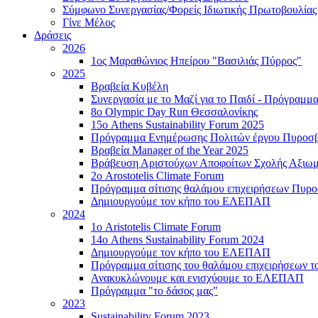
Σύμφωνο Συνεργασίας/Φορείς Ιδιωτικής Πρωτοβουλίας
Γίνε Μέλος
Δράσεις
2026
1ος Μαραθώνιος Ηπείρου "Βασιλιάς Πύρρος"
2025
Βραβεία Κυβέλη
Συνεργασία με το Μαζί για το Παιδί - Πρόγραμ
8ο Olympic Day Run Θεσσαλονίκης
15ο Athens Sustainability Forum 2025
Πρόγραμμα Ενημέρωσης Πολιτών έργου Πυροσβ
Βραβεία Manager of the Year 2025
Βράβευση Αριστούχων Αποφοίτων Σχολής Αξιωμ
2ο Arostotelis Climate Forum
Πρόγραμμα σίτισης θαλάμου επιχειρήσεων Πυρ
Δημιουργούμε τον κήπο του ΕΛΕΠΑΠ
2024
1ο Aristotelis Climate Forum
14ο Athens Sustainability Forum 2024
Δημιουργούμε τον κήπο του ΕΛΕΠΑΠ
Πρόγραμμα σίτισης του θαλάμου επιχειρήσεων 
Ανακυκλώνουμε και ενισχύουμε το ΕΛΕΠΑΠ
Πρόγραμμα "το δάσος μας"
2023
Sustainability Forum 2023